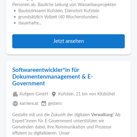
Personen ab. Bauliche Leitung von Wasserbauprojekten
• Baubezirksamt Kufstein, Dienstort Kufstein
• grundsätzlich Vollzeit (40 Wochenstunden)
• dauerhafte...
Jetzt ansehen
Softwareentwickler*in für
Dokumentenmanagement & E-
Government
apartment
place
Kufgem-GmbH
Kufstein
, 21 km von Kitzbühel
language
event_available
karriere.at
gestern
Gestalte mit uns die Zukunft der digitalen
Verwaltung
! Als
Expert*innen für E-Government unterstützen wir
Gemeinden dabei, ihre Kommunikation und Prozesse
effizient zu digitalisieren. Unser