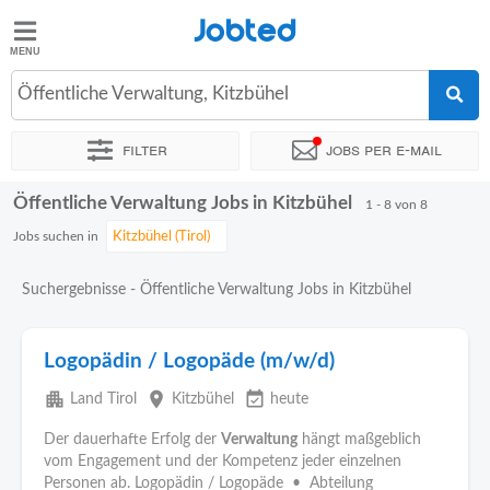
Jobted
Jobted
Jobs
Öffentliche Verwaltung, Kitzbühel
Filter
Jobs per e-mail
Gehalt
Öffentliche Verwaltung Jobs in Kitzbühel
Sortieren nach
Genauer Standort
1 - 8 von 8
Jobs suchen in
Suchergebnisse - Öffentliche Verwaltung Jobs in Kitzbühel
Logopädin / Logopäde (m/w/d)
apartment
place
event_available
Land Tirol
Kitzbühel
heute
Der dauerhafte Erfolg der
Verwaltung
hängt maßgeblich
vom Engagement und der Kompetenz jeder einzelnen
Personen ab. Logopädin / Logopäde • Abteilung