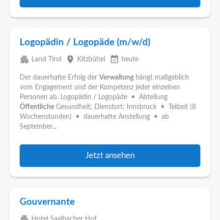
Logopädin / Logopäde (m/w/d)
apartment
place
event_available
Land Tirol
Kitzbühel
heute
Der dauerhafte Erfolg der
Verwaltung
hängt maßgeblich
vom Engagement und der Kompetenz jeder einzelnen
Personen ab. Logopädin / Logopäde • Abteilung
Öffentliche
Gesundheit; Dienstort: Innsbruck • Teilzeit (8
Wochenstunden) • dauerhafte Anstellung • ab
September...
Jetzt ansehen
Gouvernante
apartment
Hotel Saalbacher Hof