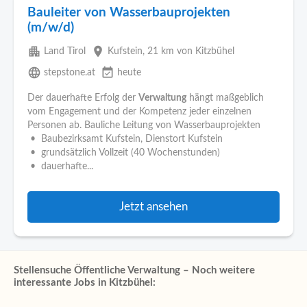
Bauleiter von Wasserbauprojekten
(m/w/d)
apartment
place
Land Tirol
Kufstein
, 21 km von Kitzbühel
language
event_available
stepstone.at
heute
Der dauerhafte Erfolg der
Verwaltung
hängt maßgeblich
vom Engagement und der Kompetenz jeder einzelnen
Personen ab. Bauliche Leitung von Wasserbauprojekten
• Baubezirksamt Kufstein, Dienstort Kufstein
• grundsätzlich Vollzeit (40 Wochenstunden)
• dauerhafte...
Jetzt ansehen
Stellensuche Öffentliche Verwaltung – Noch weitere
interessante Jobs in Kitzbühel: