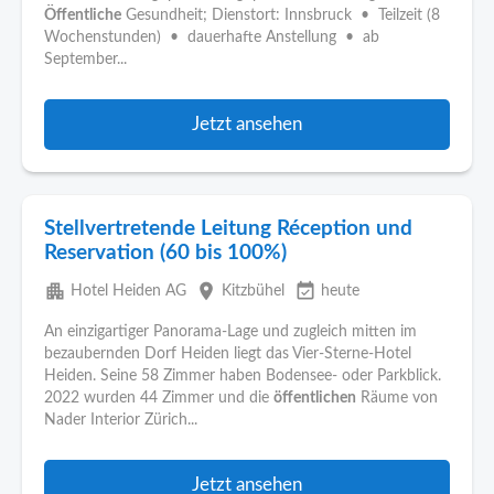
Öffentliche
Gesundheit; Dienstort: Innsbruck • Teilzeit (8
Wochenstunden) • dauerhafte Anstellung • ab
September...
Jetzt ansehen
Stellvertretende Leitung Réception und
Reservation (60 bis 100%)
apartment
place
event_available
Hotel Heiden AG
Kitzbühel
heute
An einzigartiger Panorama-Lage und zugleich mitten im
bezaubernden Dorf Heiden liegt das Vier-Sterne-Hotel
Heiden. Seine 58 Zimmer haben Bodensee- oder Parkblick.
2022 wurden 44 Zimmer und die
öffentlichen
Räume von
Nader Interior Zürich...
Jetzt ansehen