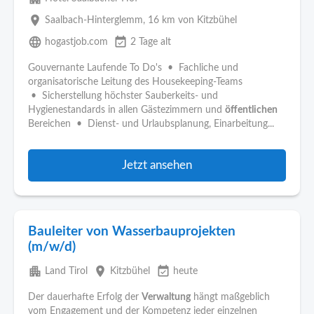
place
Saalbach-Hinterglemm
, 16 km von Kitzbühel
language
event_available
hogastjob.com
2 Tage alt
Gouvernante Laufende To Do's • Fachliche und
organisatorische Leitung des Housekeeping-Teams
• Sicherstellung höchster Sauberkeits- und
Hygienestandards in allen Gästezimmern und
öffentlichen
Bereichen • Dienst- und Urlaubsplanung, Einarbeitung...
Jetzt ansehen
Bauleiter von Wasserbauprojekten
(m/w/d)
apartment
place
event_available
Land Tirol
Kitzbühel
heute
Der dauerhafte Erfolg der
Verwaltung
hängt maßgeblich
vom Engagement und der Kompetenz jeder einzelnen