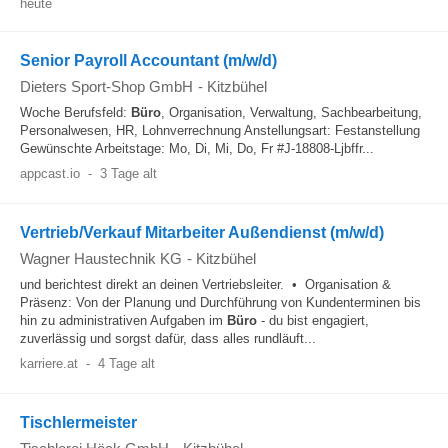
heute
Senior Payroll Accountant (m/w/d)
Dieters Sport-Shop GmbH
-
Kitzbühel
Woche Berufsfeld:
Büro
, Organisation, Verwaltung, Sachbearbeitung,
Personalwesen, HR, Lohnverrechnung Anstellungsart: Festanstellung
Gewünschte Arbeitstage: Mo, Di, Mi, Do, Fr #J-18808-Ljbffr...
appcast.io
-
3 Tage alt
Vertrieb/Verkauf Mitarbeiter Außendienst (m/w/d)
Wagner Haustechnik KG
-
Kitzbühel
und berichtest direkt an deinen Vertriebsleiter. • Organisation &
Präsenz: Von der Planung und Durchführung von Kundenterminen bis
hin zu administrativen Aufgaben im
Büro
- du bist engagiert,
zuverlässig und sorgst dafür, dass alles rundläuft...
karriere.at
-
4 Tage alt
Tischlermeister