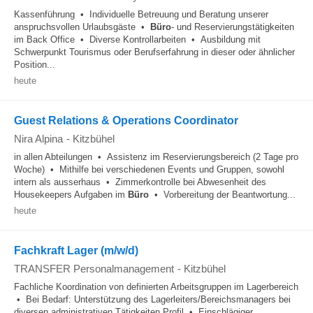
Kassenführung • Individuelle Betreuung und Beratung unserer
anspruchsvollen Urlaubsgäste •
Büro
- und Reservierungstätigkeiten
im Back Office • Diverse Kontrollarbeiten • Ausbildung mit
Schwerpunkt Tourismus oder Berufserfahrung in dieser oder ähnlicher
Position...
heute
Guest Relations & Operations Coordinator
Nira Alpina
-
Kitzbühel
in allen Abteilungen • Assistenz im Reservierungsbereich (2 Tage pro
Woche) • Mithilfe bei verschiedenen Events und Gruppen, sowohl
intern als ausserhaus • Zimmerkontrolle bei Abwesenheit des
Housekeepers Aufgaben im
Büro
• Vorbereitung der Beantwortung...
heute
Fachkraft Lager (m/w/d)
TRANSFER Personalmanagement
-
Kitzbühel
Fachliche Koordination von definierten Arbeitsgruppen im Lagerbereich
• Bei Bedarf: Unterstützung des Lagerleiters/Bereichsmanagers bei
diversen administrativen Tätigkeiten Profil • Einschlägiger