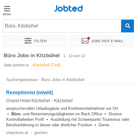
Jobted
Jobted
Jobs
Büro, Kitzbühel
Filter
Jobs per e-mail
Gehalt
Sortieren nach
Genauer Standort
Unternehmen
Zeitintens
Büro Jobs in Kitzbühel
1 - 13 von 13
Jobs suchen in
Suchergebnisse - Büro Jobs in Kitzbühel
Rezeptionist (m/w/d)
Grand Hotel Kitzbühel
-
Kitzbühel
anspruchsvollen Urlaubsgäste und Konferenzteilnehmer vor Ort
•
Büro
- und Reservierungstätigkeiten im Back Office • Diverse
Kontrollarbeiten Profil • Ausbildung mit Schwerpunkt Tourismus oder
Berufserfahrung in dieser oder ähnlicher Position • Gerne...
stepstone.at
-
gestern