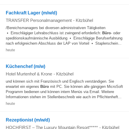
Fachkraft Lager (m/w/d)
TRANSFER Personalmanagement
-
Kitzbühel
/Bereichsmanagers bei diversen administrativen Tätigkeiten
• Einschlägiger Lehrabschluss ist zwingend erforderlich:
Büro
- oder
speditionskaufmännische Ausbildung • Einschlägige Berufserfahrung
nach erfolgreichem Abschluss der LAP von Vorteil • Staplerschein...
heute
Küchenchef (m/w)
Hotel Murtenhof & Krone
-
Kitzbühel
und können sich mit Französisch und Englisch verständigen. Sie
erwartet ein eigenes
Büro
mit PC. Sie können alle gängigen MicroSoft
Programm bedienen und können intern Menüs via Email. Weitere
Informationen stehen im Stellenbeschreib wie auch im Pflichtenheft...
heute
Rezeptionist (m/w/d)
HOCHFIRST – The Luxury Mountain Resort*****
-
Kitzbühel