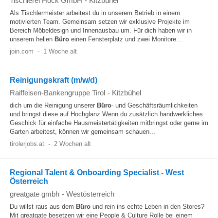
Tischlerei Höck GmbH
-
Kitzbühel
Als Tischlermeister arbeitest du in unserem Betrieb in einem
motivierten Team. Gemeinsam setzen wir exklusive Projekte im
Bereich Möbeldesign und Innenausbau um. Für dich haben wir in
unserem hellen
Büro
einen Fensterplatz und zwei Monitore...
join.com
-
1 Woche alt
Reinigungskraft (m/w/d)
Raiffeisen-Bankengruppe Tirol
-
Kitzbühel
dich um die Reinigung unserer
Büro
- und Geschäftsräumlichkeiten
und bringst diese auf Hochglanz Wenn du zusätzlich handwerkliches
Geschick für einfache Hausmeistertätigkeiten mitbringst oder gerne im
Garten arbeitest, können wir gemeinsam schauen...
tirolerjobs.at
-
2 Wochen alt
Regional Talent & Onboarding Specialist - West
Österreich
greatgate gmbh
-
Westösterreich
Du willst raus aus dem
Büro
und rein ins echte Leben in den Stores?
Mit greatgate besetzen wir eine People & Culture Rolle bei einem