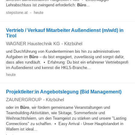
Lehrabschluss ist zwingend erforderlich:
Büro
...
stepstone.at
-
heute
Vertrieb / Verkauf Mitarbeiter Außendienst (m/w/d) in
Tirol
WAGNER Haustechnik KG
-
Kitzbühel
und Durchführung von Kundenterminen bis hin zu administrativen
Aufgaben im
Büro
– du bist engagiert, zuverlässig und sorgst dafür,
dass alles rundläuft. • Erfahrung: Du bist ein erfahrener Vertriebsprofi
im Außendienst und kennst die HKLS-Branche...
heute
Projektleiter:in Angebotslegung (Bid Management)
ZAUNERGROUP
-
Kitzbühel
oder im
Büro
, wir fördern gemeinsame Veranstaltungen und
Teambuilding-Aktivitäten, wie Skitage, Sommerfeste und
Weihnachtsfeiern, um den Teamgeist zu stärken und unsere "Lasting
Connections" zu schaffen. • Easy Arrival - Unser Hauptstandort in
Wallern ist ideal...