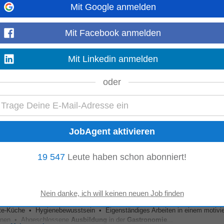
Mit Google anmelden
Michelin Sterne Restaurant (ehemals Steinhalle),...
Mit Facebook anmelden
e Qualifikation • Erfahrung in der gehobenen
Gastronomie
von Vorteil • Pro
effiziente und eigenverantwortliche...
Mit Linkedin anmelden
Mehr anzeigen
oder
- und Qualitätsrichtlinien Profil • Ihre abgeschlossene
Ausbildung
als Koch 
verpflegung • Ihre Leidenschaft für frische...
Mehr anzeigen
19 547
Leute haben schon abonniert!
u
arte-Küche • Hygienebewusstsein • Eigenständiges Arbeiten in einem motivie
tionen • Abgeschlossene
Ausbildung
in der
Gastronomie
...