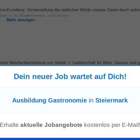
ce-Exzellenz: Sicherstellung des leiblichen Wohls unserer Gäste durch au
dung
in der
Gastronomie
, mehrjährige...
Mehr anzeigen
ierte Weinfachkenntnisse von Vorteil • Leidenschaft für Wein, Genuss und 
 hochwertiger Weine • Sicheres und gepflegtes Auftreten...
Mehr anzeigen
Dein neuer Job wartet auf Dich!
/w/d)
Ausbildung Gastronomie
in
Steiermark
k-in/out, Gästemeldewesen. • Gästebetreuung: Zentrale Anlaufstelle für F
onomie
: Betreuung und Bewirtung der Gäste...
Erhalte
aktuelle Jobangebote
kostenlos per E-Mail
Mehr anzeigen