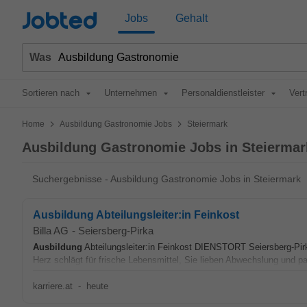
Jobted
Jobs
Gehalt
Was
Sortieren nach
Unternehmen
Personaldienstleister
Vert
>
>
Home
Ausbildung Gastronomie Jobs
Steiermark
Ausbildung Gastronomie Jobs in Steiermar
Suchergebnisse - Ausbildung Gastronomie Jobs in Steiermark
Ausbildung Abteilungsleiter:in Feinkost
Billa AG
-
Seiersberg-Pirka
Ausbildung
Abteilungsleiter:in Feinkost DIENSTORT Seiersberg-
Herz schlägt für frische Lebensmittel, Sie lieben Abwechslung und p
karriere.at
-
heute