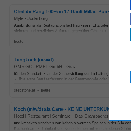
Chef de Rang 100% in 17-Gault-Millau-Punkte und ein 
Myle
-
Judenburg
Ausbildung
als Restaurationsfachfrau/-mann EFZ oder vergleichbar
sicheres und herzliches Auftreten gegenüber Gästen • Strukturierte, 
heute
Jungkoch (m/w/d)
GMS GOURMET GmbH
-
Graz
für den Standort • an der Sicherstellung der Einhaltung von Hygiene
• Ihre erste Berufserfahrung in der
Gastronomie
oder Gemeinschafts
stepstone.at
-
heute
Koch (m/w/d) ala Carte - KEINE UNTERKUNFT
Hotel | Restaurant | Seminare – Das Grambacher ****
-
Mura
und kreatives Anrichten von kalten & warmen Speisen in der À-la-c
Küchenteam • Tätigkeit und Kennenlernen auf verschiedenen Sta