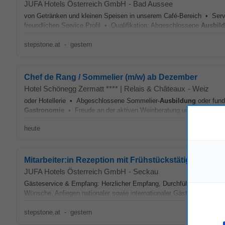
JUFA Hotels Österreich GmbH
-
Bad Aussee
von Getränken und kleinen Speisen in unserem Café-Bereich • Servi
freundlichen Service Profil • Qualifikation: Abgeschlossene
Ausbil
stepstone.at
-
gestern
Chef de Rang / Sommelier (m/w) ab Dezember
Hotel Schönegg Zermatt **** | Relais & Châteaux
-
Weiz
oder Hotellerie • Abgeschlossene Sommelier-
Ausbildung
oder fund
Gastronomie
• Freude an der aktiven Weinberatung und am Verkauf
heute
Mitarbeiter:in Rezeption mit Frühstückstätigkeiten (m
JUFA Hotels Österreich GmbH
-
Seckau
Gästeservice & Empfang: Herzlicher Empfang, Durchführung von Chec
Wünsche, Anliegen nationaler sowie internationaler Gäste. •
Gastr
stepstone.at
-
gestern