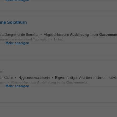
Mehr anzeigen
onne Solothurn
ftsübergreifende Benefits • Abgeschlossene
Ausbildung
in der
Gastronom
Führungskompetenz und Teamgeist • Hohe...
Mehr anzeigen
en
arte-Küche • Hygienebewusstsein • Eigenständiges Arbeiten in einem motivie
tionen • Abgeschlossene
Ausbildung
in der
Gastronomie
...
Mehr anzeigen