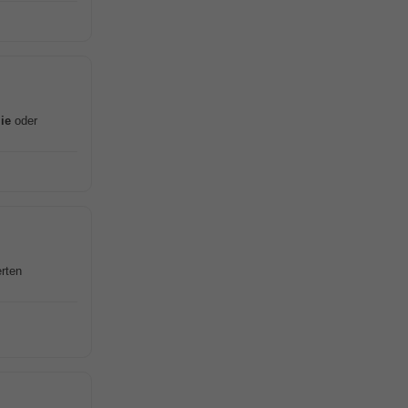
ie
oder
rten