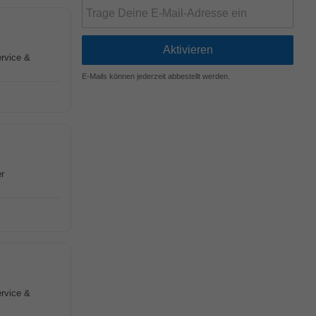
ervice &
E-Mails können jederzeit abbestellt werden.
er
ervice &