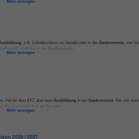
Mehr anzeigen
Ausbildung
, z.B. Lehrabschluss im Handel oder in der
Gastronomie
, von Vor
zelhandel, und/oder in der
Gastronomie
...
Mehr anzeigen
n. Hol dir dein EFZ über eine
Ausbildung
in der
Gastronomie
. Bei uns star
 / Koch erwartet dich ab Tag eins...
Mehr anzeigen
ison 2026 / 2027