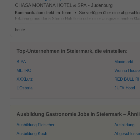
CHASA MONTANA HOTEL & SPA
-
Judenburg
Kommunikation direkt im Team. • Sie verfügen über eine abgeschl
Erfahrung aus der 5-Sterne-Hotellerie oder einer ausgezeichneten
Ga
heute
Top-Unternehmen in Steiermark, die einstellen:
BIPA
Maximarkt
METRO
Vienna House
XXXLutz
RED BULL R
L’Osteria
JUFA Hotel
Ausbildung Gastronomie Jobs in Steiermark – Ähnli
Ausbildung Fleischer
Ausbildung
Ausbildung Koch
Abgeschlosse