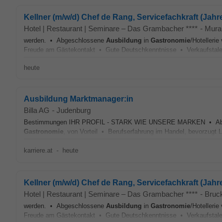
Kellner (m/w/d) Chef de Rang, Servicefachkraft (J
Hotel | Restaurant | Seminare – Das Grambacher ****
-
Mura
werden. • Abgeschlossene
Ausbildung
in
Gastronomie
/Hotelleri
Freude am Gästekontakt • Gute Deutschkenntnisse • Verkaufstalent
heute
Ausbildung Marktmanager:in
Billa AG
-
Judenburg
Bestimmungen IHR PROFIL - STARK WIE UNSERE MARKEN • Ab
Gastronomie
, von Vorteil • Berufserfahrung im Handel, bevorzugt L
karriere.at
-
heute
Kellner (m/w/d) Chef de Rang, Servicefachkraft (J
Hotel | Restaurant | Seminare – Das Grambacher ****
-
Bruc
werden. • Abgeschlossene
Ausbildung
in
Gastronomie
/Hotelleri
Freude am Gästekontakt • Gute Deutschkenntnisse • Verkaufstalent