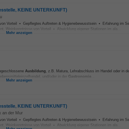
ahresstelle, KEINE UNTERKUNFT)
u
e von Vorteil • Gepflegtes Auftreten & Hygienebewusstsein • Erfahrung im S
, Weinkenntnisse von Vorteil • Abwicklung eigener Stationen im ala...
Mehr anzeigen
geschlossene
Ausbildung
, z.B. Matura, Lehrabschluss im Handel oder in d
ebensmitteleinzelhandel, und/oder in der
Gastronomie
...
Mehr anzeigen
ahresstelle, KEINE UNTERKUNFT)
k an der Mur
e von Vorteil • Gepflegtes Auftreten & Hygienebewusstsein • Erfahrung im S
, Weinkenntnisse von Vorteil • Abwicklung eigener Stationen im ala...