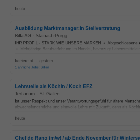
heute
Ausbildung Marktmanager:in Stellvertretung
Billa AG
-
Stainach-Pürgg
IHR PROFIL - STARK WIE UNSERE MARKEN • Abgeschlossene
• Mehrjährige Berufserfahrung im Handel, bevorzugt Lebensmittelein
karriere.at
-
gestern
1 ähnliche Jobs: Sillian
Lehrstelle als Köchin / Koch EFZ
Tertianum
-
St. Gallen
ist unser Respekt und unser Verantwortungsgefühl für ältere Mensche
abwechslungsreiche und sinnvolle Lehre mit Zukunft, denn als Köchin
heute
Chef de Rang (m/w) / ab Ende November für Wintersa