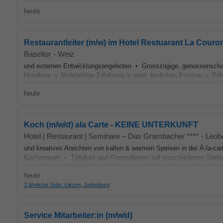
heute
Restaurantleiter (m/w) im Hotel Restuarant La Cour
Baseltor
-
Weiz
und externen Entwicklungsangeboten • Grosszügige, genossenscha
Hotellerie • Mehrjährige Erfahrung in einer ähnlichen Position • 
heute
Koch (m/w/d) ala Carte - KEINE UNTERKUNFT
Hotel | Restaurant | Seminare – Das Grambacher ****
-
Leob
und kreatives Anrichten von kalten & warmen Speisen in der À-la-c
Küchenteam • Tätigkeit und Kennenlernen auf verschiedenen Sta
heute
2 ähnliche Jobs: Liezen, Judenburg
Service Mitarbeiter:in (m/w/d)