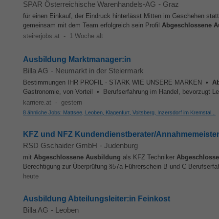
SPAR Österreichische Warenhandels-AG
-
Graz
für einen Einkauf, der Eindruck hinterlässt Mitten im Geschehen sta
gemeinsam mit dem Team erfolgreich sein Profil
Abgeschlossene
A
steirerjobs.at
-
1 Woche alt
Ausbildung Marktmanager:in
Billa AG
-
Neumarkt in der Steiermark
Bestimmungen IHR PROFIL - STARK WIE UNSERE MARKEN •
A
Gastronomie, von Vorteil • Berufserfahrung im Handel, bevorzugt Leb
karriere.at
-
gestern
8 ähnliche Jobs: Mattsee, Leoben, Klagenfurt, Voitsberg, Inzersdorf im Kremstal...
KFZ und NFZ Kundendienstberater/Annahmemeister 
RSD Gschaider GmbH
-
Judenburg
mit
Abgeschlossene
Ausbildung
als KFZ Techniker
Abgeschloss
Berechtigung zur Überprüfung §57a Führerschein B und C Berufserfa
heute
Ausbildung Abteilungsleiter:in Feinkost
Billa AG
-
Leoben