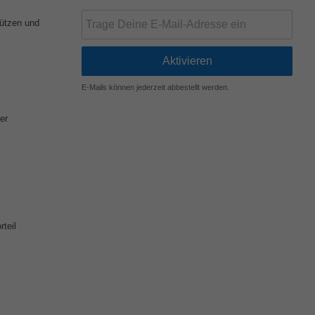
tützen und
E-Mails können jederzeit abbestellt werden.
er
teil