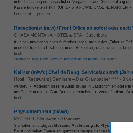
unter Einhaltung der gesetzlichen Vorgaben sowie Sicherstellung d
Kassiertätigkeiten IHR PROFIL - STARK WIE UNSERE MARKEN 
karriere.at
-
gestern
Receptionist (m/w) / Front Office ab sofort oder nac
CHASA MONTANA HOTEL & SPA
-
Judenburg
für einen unvergesslichen Aufenthalt legen und für das „Zuhause-Gefü
und/oder fundierte Erfahrung an der Rezeption, idealerweise in der g
heute
24 ähnliche Jobs: Lienz, Salzburg, Kirchdorf an der Krems, Linz, Villach...
Kellner (m/w/d) Chef de Rang, Servicefachkraft (Ja
Hotel | Restaurant | Seminare – Das Grambacher ****
-
Bruck
werden. •
Abgeschlossene
Ausbildung
in Gastronomie/Hotellerie
am Gästekontakt • Gute Deutschkenntnisse • Verkaufstalent, Weinke
heute
Physiotherapeut (m/w/d)
MAYRLIFE Altaussee
-
Altaussee
Sie haben eine
abgeschlossene
Ausbildung
als Physiotherapeut (N
Beruf und haben Freude am ganzheitstherapeutischen Wirken am Men