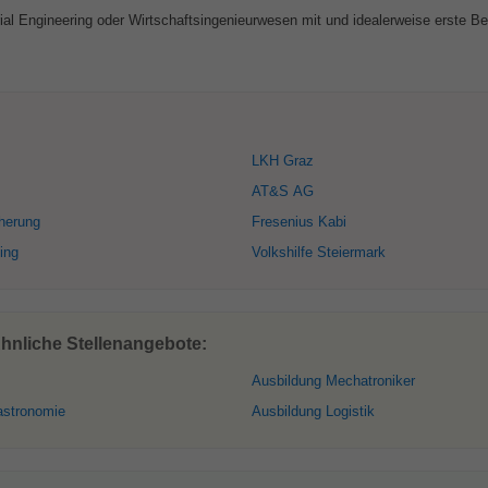
ial Engineering oder Wirtschaftsingenieurwesen mit und idealerweise erste Be
LKH Graz
AT&S AG
herung
Fresenius Kabi
ing
Volkshilfe Steiermark
hnliche Stellenangebote:
Ausbildung Mechatroniker
astronomie
Ausbildung Logistik