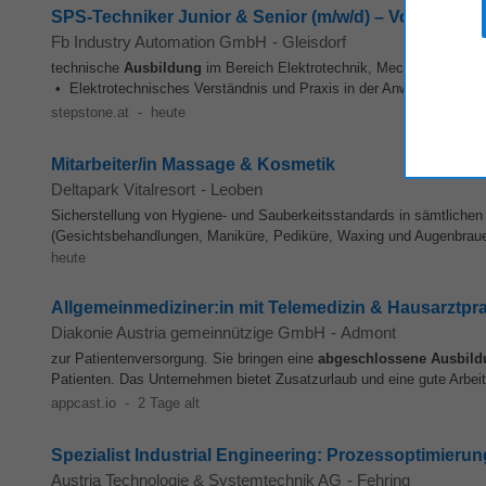
SPS-Techniker Junior & Senior (m/w/d) – Vollzeit
Fb Industry Automation GmbH
-
Gleisdorf
technische
Ausbildung
im Bereich Elektrotechnik, Mechatronik ode
• Elektrotechnisches Verständnis und Praxis in der Anwendung von
stepstone.at
-
heute
Mitarbeiter/in Massage & Kosmetik
Deltapark Vitalresort
-
Leoben
Sicherstellung von Hygiene- und Sauberkeitsstandards in sämtliche
(Gesichtsbehandlungen, Maniküre, Pediküre, Waxing und Augenbra
heute
Allgemeinmediziner:in mit Telemedizin & Hausarztpr
Diakonie Austria gemeinnützige GmbH
-
Admont
zur Patientenversorgung. Sie bringen eine
abgeschlossene
Ausbild
Patienten. Das Unternehmen bietet Zusatzurlaub und eine gute Arbeit
appcast.io
-
2 Tage alt
Spezialist Industrial Engineering: Prozessoptimierun
Austria Technologie & Systemtechnik AG
-
Fehring