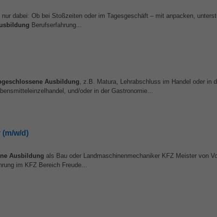
tt nur dabei: Ob bei Stoßzeiten oder im Tagesgeschäft – mit anpacken, unters
usbildung
Berufserfahrung...
bgeschlossene
Ausbildung
, z.B. Matura, Lehrabschluss im Handel oder in d
ensmitteleinzelhandel, und/oder in der Gastronomie...
(m/w/d)
ene
Ausbildung
als Bau oder Landmaschinenmechaniker KFZ Meister von Vor
hrung im KFZ Bereich Freude...