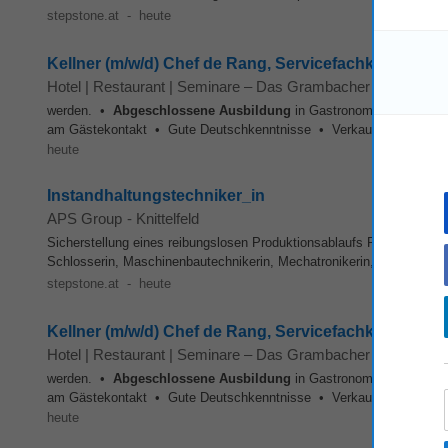
stepstone.at
-
heute
Kellner (m/w/d) Chef de Rang, Servicefachkraft (Ja
Hotel | Restaurant | Seminare – Das Grambacher ****
-
Feld
werden. •
Abgeschlossene
Ausbildung
in Gastronomie/Hotellerie
am Gästekontakt • Gute Deutschkenntnisse • Verkaufstalent, Weinke
heute
Instandhaltungstechniker_in
APS Group
-
Knittelfeld
Sicherstellung eines reibungslosen Produktionsablaufs Profil Fachl
Schlosserin, Maschinenbautechnikerin, Mechatronikerin, Betriebselektr
stepstone.at
-
heute
Kellner (m/w/d) Chef de Rang, Servicefachkraft (Ja
Hotel | Restaurant | Seminare – Das Grambacher ****
-
Mura
werden. •
Abgeschlossene
Ausbildung
in Gastronomie/Hotellerie
am Gästekontakt • Gute Deutschkenntnisse • Verkaufstalent, Weinke
heute