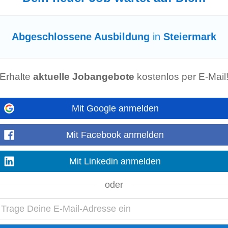
hresstelle, KEINE UNTERKUNFT)
Abgeschlossene Ausbildung
in
Steiermark
bach
 von Vorteil • Gepflegtes Auftreten & Hygienebewusstsein • Erfahrung im S
nntnisse von Vorteil • Abwicklung eigener Stationen im ala...
Erhalte
aktuelle Jobangebote
kostenlos per E-Mail
Mit Google anmelden
iche Anforderungen: •
Abgeschlossene
Ausbildung
im Metall- oder Elektrobe
ikerin, Elektrotechniker...
Mit Facebook anmelden
Mit Linkedin anmelden
hresstelle, KEINE UNTERKUNFT)
u
oder
 von Vorteil • Gepflegtes Auftreten & Hygienebewusstsein • Erfahrung im S
nntnisse von Vorteil • Abwicklung eigener Stationen im ala...