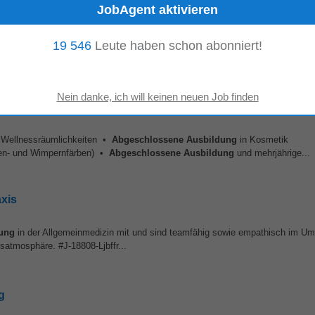
r Automatisierungstechnik (FH/HTL) bzw.
19 546
Leute haben schon abonniert!
abgeschlossene
, fachspezifische L
 SPS, vorzugsweise mit S7. • Einschlägige...
n Wellnessräumlichkeiten •
Abgeschlossene
Ausbildung
in Kosmetik
uen- und Wimpernfärben) •
Abgeschlossene
Ausbildung
und mehrjährige...
axis
ung
in der Allgemeinmedizin mit und sind teamfähig sowie empathisch im U
satmosphäre. #J-18808-Ljbffr...
g