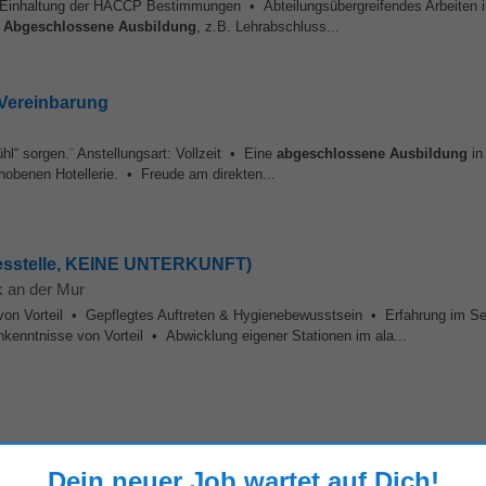
er Einhaltung der HACCP Bestimmungen • Abteilungsübergreifendes Arbeiten i
•
Abgeschlossene
Ausbildung
, z.B. Lehrabschluss...
h Vereinbarung
hl“ sorgen.¨ Anstellungsart: Vollzeit • Eine
abgeschlossene
Ausbildung
in 
ehobenen Hotellerie. • Freude am direkten...
hresstelle, KEINE UNTERKUNFT)
 an der Mur
 von Vorteil • Gepflegtes Auftreten & Hygienebewusstsein • Erfahrung im S
nntnisse von Vorteil • Abwicklung eigener Stationen im ala...
ostrifikation für Österreich). • Gute Deutsch- und Englischkenntnisse. • Sie
Dein neuer Job wartet auf Dich!
schen. • Zusatzqualifikationen wie Osteopathie...