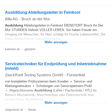
Ausbildung Abteilungsleiter:in Feinkost
Billa AG
-
Bruck an der Mur
Ausbildung
Abteilungsleiter:in Feinkost DIENSTORT Bruck An Der
Mur STUNDEN Vollzeit VOLLER LEBEN. Sie haben Freude am
Umgang mit Menschen, Ihr Herz schlägt für frische Lebensmittel, Sie
lieben Abwechslung und packen gerne...
Mehr anzeigen
karriere.at
-
gestern
Servicetechniker für Endprüfung und Inbetriebnahme
(m/w/d)
ZwickRoell Testing Systems GmbH
-
Fürstenfeld
von kompletten Prüfsystemen beim Kunden • Service- und
Wartungseinsätze • Schulungen von Servicepartnern Profil
• Abgeschlossene
Ausbildung
(Lehre / Fachschule / HTL) im
Bereich Mechatronik, Maschinenbau oder Elektrotechnik bzw.
vergleichbare
Ausbildung
...
Mehr anzeigen
stepstone.at
-
heute