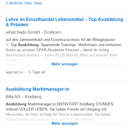
1 ähnliche Jobs: Graz
Lehre im Einzelhandel Lebensmittel – Top Ausbildung
& Prämien
whatchado GmbH
-
Gratkorn
auf den Jahreseinkauf und Essenszuschuss für die Mittagspause
• Top
Ausbildung
: Spannende Trainings, Workshops und exklusive
Kurse an unseren SPAR-Akademie Klassen – damit du richtig
durchstarten kannst • Lehre PLUS Matura: Alles auf einmal? Kein
Problem...
Mehr anzeigen
appcast.io
-
5 Tage alt
Ausbildung Marktmanager:in
Billa AG
-
Kindberg
Ausbildung
Marktmanager:in DIENSTORT Kindberg STUNDEN
Vollzeit VOLLER LEBEN. Sie haben Freude am Umgang mit
Menschen, Ihr Herz schlägt für frische Lebensmittel, Sie lieben
Abwechslung und packen gerne mit an? Dann freuen...
Mehr anzeigen