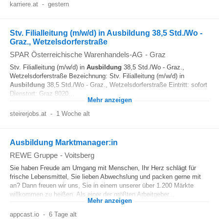
karriere.at
-
gestern
Stv. Filialleitung (m/w/d) in Ausbildung 38,5 Std./Wo -
Graz., Wetzelsdorferstraße
SPAR Österreichische Warenhandels-AG
-
Graz
Stv. Filialleitung (m/w/d) in
Ausbildung
38,5 Std./Wo - Graz.,
Wetzelsdorferstraße Bezeichnung: Stv. Filialleitung (m/w/d) in
Ausbildung
38,5 Std./Wo - Graz., Wetzelsdorferstraße Eintritt: sofort
Dienstort: Graz 8020...
Mehr anzeigen
steirerjobs.at
-
1 Woche alt
Ausbildung Marktmanager:in
REWE Gruppe
-
Voitsberg
Sie haben Freude am Umgang mit Menschen, Ihr Herz schlägt für
frische Lebensmittel, Sie lieben Abwechslung und packen gerne mit
an? Dann freuen wir uns, Sie in einem unserer über 1.200 Märkte
willkommen zu heißen. Als einer der größten Arbeitgeber...
Mehr anzeigen
appcast.io
-
6 Tage alt