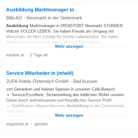
Ausbildung Marktmanager:in
Billa AG
-
Neumarkt in der Steiermark
Ausbildung
Marktmanager:in DIENSTORT Neumarkt STUNDEN
Vollzeit VOLLER LEBEN. Sie haben Freude am Umgang mit
Menschen, Ihr Herz schlägt für frische Lebensmittel, Sie lieben
Abwechslung und packen gerne mit an? Dann freuen...
Mehr anzeigen
karriere.at
-
2 Tage alt
Service Mitarbeiter:in (m/w/d)
JUFA Hotels Österreich GmbH
-
Bad Aussee
von Getränken und kleinen Speisen in unserem Café-Bereich
• Service-Exzellenz: Sicherstellung des leiblichen Wohls unserer
Gäste durch aufmerksamen und freundlichen Service Profil
• Qualifikation: Abgeschlossene
Ausbildung
in der Gastronomie,
mehrjährige...
Mehr anzeigen
stepstone.at
-
gestern