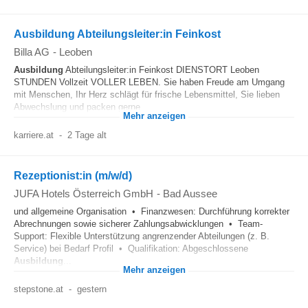
Ausbildung Abteilungsleiter:in Feinkost
Billa AG
-
Leoben
Ausbildung
Abteilungsleiter:in Feinkost DIENSTORT Leoben
STUNDEN Vollzeit VOLLER LEBEN. Sie haben Freude am Umgang
mit Menschen, Ihr Herz schlägt für frische Lebensmittel, Sie lieben
Abwechslung und packen gerne...
Mehr anzeigen
karriere.at
-
2 Tage alt
Rezeptionist:in (m/w/d)
JUFA Hotels Österreich GmbH
-
Bad Aussee
und allgemeine Organisation • Finanzwesen: Durchführung korrekter
Abrechnungen sowie sicherer Zahlungsabwicklungen • Team-
Support: Flexible Unterstützung angrenzender Abteilungen (z. B.
Service) bei Bedarf Profil • Qualifikation: Abgeschlossene
Ausbildung
...
Mehr anzeigen
stepstone.at
-
gestern