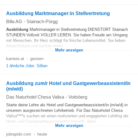
Ausbildung Marktmanager:in Stellvertretung
Billa AG
-
Stainach-Pürgg
Ausbildung
Marktmanager:in Stellvertretung DIENSTORT Stainach
STUNDEN Vollzeit VOLLER LEBEN. Sie haben Freude am Umgang
mit Menschen, Ihr Herz schlägt für frische Lebensmittel, Sie lieben
Abwechslung und packen gerne...
Mehr anzeigen
karriere.at
-
gestern
1 ähnliche Jobs: Sillian
Ausbildung zum/r Hotel und Gastgewerbeassistent/in
(m/w/d)
Das Naturhotel Chesa Valisa
-
Voitsberg
Starte deine Lehre als Hotel und Gastgewerbeassistent/in (m/w/d) in
unserem ausgezeichneten Lehrbetrieb. Für Das Naturhotel Chesa
Valisa****s suchen wir einen motivierten und engagierten Lehrling als
Hotel- und Gastgewerbeassistent/in (m/w/d), dabei...
Mehr anzeigen
jobrapido.com
-
heute