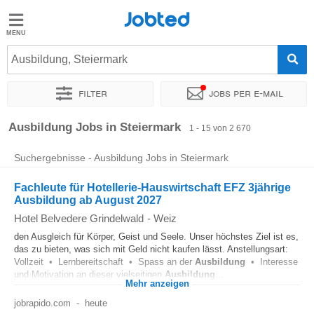
Jobted
Jobted
Jobs
Ausbildung, Steiermark
Filter
Jobs per e-mail
Gehalt
Sortieren nach
Unternehmen
Personaldienstleister
Vertra
Ausbildung Jobs in Steiermark
1 - 15 von 2 670
Suchergebnisse - Ausbildung Jobs in Steiermark
Fachleute für Hotellerie-Hauswirtschaft EFZ 3jährige
Ausbildung ab August 2027
Hotel Belvedere Grindelwald
-
Weiz
den Ausgleich für Körper, Geist und Seele. Unser höchstes Ziel ist es,
das zu bieten, was sich mit Geld nicht kaufen lässt. Anstellungsart:
Vollzeit • Lernbereitschaft • Spass an der
Ausbildung
• Interesse
und Motivation an dieser vielseitigen
Ausbildung
...
Mehr anzeigen
jobrapido.com
-
heute