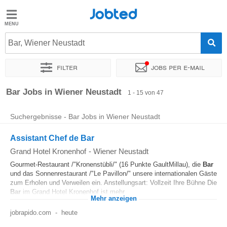
Jobted
Jobted
Jobs
Bar, Wiener Neustadt
Filter
Jobs per e-mail
Gehalt
Sortieren nach
Genauer Standort
Unternehmen
Bar Jobs in Wiener Neustadt
1 - 15 von 47
Suchergebnisse - Bar Jobs in Wiener Neustadt
Assistant Chef de Bar
Grand Hotel Kronenhof
-
Wiener Neustadt
Gourmet-Restaurant /"Kronenstübli/" (16 Punkte GaultMillau), die
Bar
und das Sonnenrestaurant /"Le Pavillon/" unsere internationalen Gäste
zum Erholen und Verweilen ein. Anstellungsart: Vollzeit Ihre Bühne Die
Bar
im Grand Hotel Kronenhof ist mehr...
Mehr anzeigen
jobrapido.com
-
heute