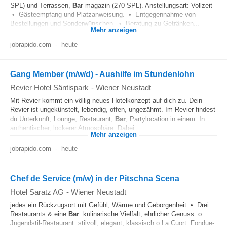
SPL) und Terrassen,
Bar
magazin (270 SPL). Anstellungsart: Vollzeit
• Gästeempfang und Platzanweisung. • Entgegennahme von
Bestellungen und Sonderwünschen. • Beratung zu Getränken...
Mehr anzeigen
jobrapido.com
-
heute
Gang Member (m/w/d) - Aushilfe im Stundenlohn
Revier Hotel Säntispark
-
Wiener Neustadt
Mit Revier kommt ein völlig neues Hotelkonzept auf dich zu. Dein
Revier ist ungekünstelt, lebendig, offen, ungezähmt. Im Revier findest
du Unterkunft, Lounge, Restaurant,
Bar
, Partylocation in einem. In
authentischer, lockerer Atmosphäre. Dabei...
Mehr anzeigen
jobrapido.com
-
heute
Chef de Service (m/w) in der Pitschna Scena
Hotel Saratz AG
-
Wiener Neustadt
jedes ein Rückzugsort mit Gefühl, Wärme und Geborgenheit • Drei
Restaurants & eine
Bar
: kulinarische Vielfalt, ehrlicher Genuss: o
Jugendstil-Restaurant: stilvoll, elegant, klassisch o La Cuort: Fondue-