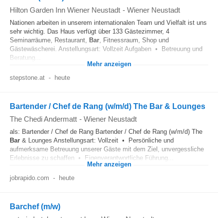
Hilton Garden Inn Wiener Neustadt
-
Wiener Neustadt
Nationen arbeiten in unserem internationalen Team und Vielfalt ist uns
sehr wichtig. Das Haus verfügt über 133 Gästezimmer, 4
Seminarräume, Restaurant,
Bar
, Fitnessraum, Shop und
Gästewäscherei. Anstellungsart: Vollzeit Aufgaben • Betreuung und
Beratung...
Mehr anzeigen
stepstone.at
-
heute
Bartender / Chef de Rang (w/m/d) The Bar & Lounges
The Chedi Andermatt
-
Wiener Neustadt
als: Bartender / Chef de Rang Bartender / Chef de Rang (w/m/d) The
Bar
& Lounges Anstellungsart: Vollzeit • Persönliche und
aufmerksame Betreuung unserer Gäste mit dem Ziel, unvergessliche
Erlebnisse zu schaffen • Eigenverantwortliche Führung...
Mehr anzeigen
jobrapido.com
-
heute
Barchef (m/w)