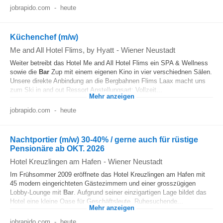
jobrapido.com
-
heute
Küchenchef (m/w)
Me and All Hotel Flims, by Hyatt
-
Wiener Neustadt
Weiter betreibt das Hotel Me and All Hotel Flims ein SPA & Wellness
sowie die
Bar
Zup mit einem eigenen Kino in vier verschiednen Sälen.
Unsere direkte Anbindung an die Bergbahnen Flims Laax macht uns
zum Ski in and out Ressort Anstellungsart: Vollzeit...
Mehr anzeigen
jobrapido.com
-
heute
Nachtportier (m/w) 30-40% / gerne auch für rüstige
Pensionäre ab OKT. 2026
Hotel Kreuzlingen am Hafen
-
Wiener Neustadt
Im Frühsommer 2009 eröffnete das Hotel Kreuzlingen am Hafen mit
45 modern eingerichteten Gästezimmern und einer grosszügigen
Lobby-Lounge mit
Bar
. Aufgrund seiner einzigartigen Lage bildet das
Hotel eine kleine Oase für Geschäftsleute, Ruhesuchende...
Mehr anzeigen
jobrapido.com
-
heute