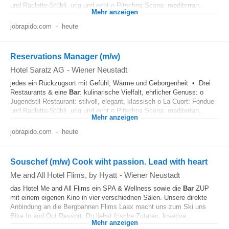
und Raclette-Stübli, urig und echt o Pitschna Scena: mediterran...
Mehr anzeigen
jobrapido.com
-
heute
Reservations Manager (m/w)
Hotel Saratz AG
-
Wiener Neustadt
jedes ein Rückzugsort mit Gefühl, Wärme und Geborgenheit • Drei
Restaurants & eine
Bar
: kulinarische Vielfalt, ehrlicher Genuss: o
Jugendstil-Restaurant: stilvoll, elegant, klassisch o La Cuort: Fondue-
und Raclette-Stübli, urig und echt o Pitschna Scena: mediterran...
Mehr anzeigen
jobrapido.com
-
heute
Souschef (m/w) Cook wiht passion. Lead with heart
Me and All Hotel Flims, by Hyatt
-
Wiener Neustadt
das Hotel Me and All Flims ein SPA & Wellness sowie die
Bar
ZUP
mit einem eigenen Kino in vier verschiednen Sälen. Unsere direkte
Anbindung an die Bergbahnen Flims Laax macht uns zum Ski uns
Bike In and Out Ressort. Du liebst frische Zutaten, kreative...
Mehr anzeigen