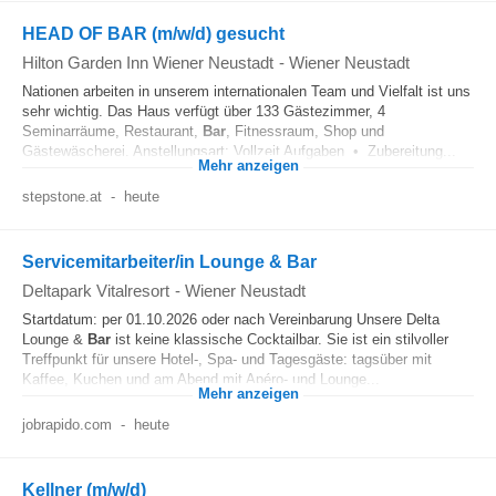
HEAD OF BAR (m/w/d) gesucht
Hilton Garden Inn Wiener Neustadt
-
Wiener Neustadt
Nationen arbeiten in unserem internationalen Team und Vielfalt ist uns
sehr wichtig. Das Haus verfügt über 133 Gästezimmer, 4
Seminarräume, Restaurant,
Bar
, Fitnessraum, Shop und
Gästewäscherei. Anstellungsart: Vollzeit Aufgaben • Zubereitung...
Mehr anzeigen
stepstone.at
-
heute
Servicemitarbeiter/in Lounge & Bar
Deltapark Vitalresort
-
Wiener Neustadt
Startdatum: per 01.10.2026 oder nach Vereinbarung Unsere Delta
Lounge &
Bar
ist keine klassische Cocktailbar. Sie ist ein stilvoller
Treffpunkt für unsere Hotel-, Spa- und Tagesgäste: tagsüber mit
Kaffee, Kuchen und am Abend mit Apéro- und Lounge...
Mehr anzeigen
jobrapido.com
-
heute
Kellner (m/w/d)