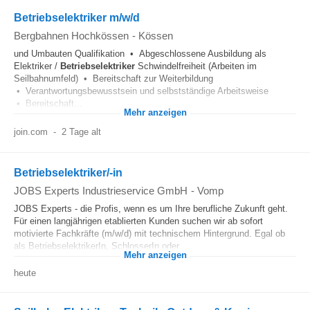
Betriebselektriker m/w/d
Bergbahnen Hochkössen
-
Kössen
und Umbauten Qualifikation • Abgeschlossene Ausbildung als
Elektriker /
Betriebselektriker
Schwindelfreiheit (Arbeiten im
Seilbahnumfeld) • Bereitschaft zur Weiterbildung
• Verantwortungsbewusstsein und selbstständige Arbeitsweise
• Bereitschaft...
Mehr anzeigen
join.com
-
2 Tage alt
Betriebselektriker/-in
JOBS Experts Industrieservice GmbH
-
Vomp
JOBS Experts - die Profis, wenn es um Ihre berufliche Zukunft geht.
Für einen langjährigen etablierten Kunden suchen wir ab sofort
motivierte Fachkräfte (m/w/d) mit technischem Hintergrund. Egal ob
als BetriebselektrikerIn, SchlosserIn oder...
Mehr anzeigen
heute