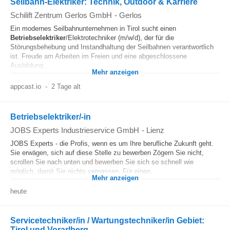
Seilbahn-Elektriker: Technik, Outdoor & Karriere
Schilift Zentrum Gerlos GmbH
-
Gerlos
Ein modernes Seilbahnunternehmen in Tirol sucht einen
Betriebselektriker
/Elektrotechniker (m/w/d), der für die
Störungsbehebung und Instandhaltung der Seilbahnen verantwortlich
ist. Freude am Arbeiten im Freien und eine abgeschlossene
Ausbildung...
Mehr anzeigen
appcast.io
-
2 Tage alt
Betriebselektriker/-in
JOBS Experts Industrieservice GmbH
-
Lienz
JOBS Experts - die Profis, wenn es um Ihre berufliche Zukunft geht.
Sie erwägen, sich auf diese Stelle zu bewerben Zögern Sie nicht,
scrollen Sie nach unten und bewerben Sie sich so schnell wie
möglich, damit Sie nichts verpassen. Für einen...
Mehr anzeigen
heute
Servicetechniker/in / Wartungstechniker/in Gebiet:
Tirol und Vorarlberg