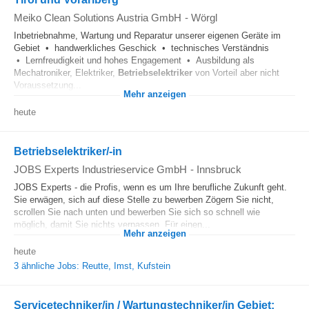
Meiko Clean Solutions Austria GmbH
-
Wörgl
Inbetriebnahme, Wartung und Reparatur unserer eigenen Geräte im
Gebiet • handwerkliches Geschick • technisches Verständnis
• Lernfreudigkeit und hohes Engagement • Ausbildung als
Mechatroniker, Elektriker,
Betriebselektriker
von Vorteil aber nicht
Voraussetzung...
Mehr anzeigen
heute
Betriebselektriker/-in
JOBS Experts Industrieservice GmbH
-
Innsbruck
JOBS Experts - die Profis, wenn es um Ihre berufliche Zukunft geht.
Sie erwägen, sich auf diese Stelle zu bewerben Zögern Sie nicht,
scrollen Sie nach unten und bewerben Sie sich so schnell wie
möglich, damit Sie nichts verpassen. Für einen...
Mehr anzeigen
heute
3 ähnliche Jobs: Reutte, Imst, Kufstein
Servicetechniker/in / Wartungstechniker/in Gebiet: