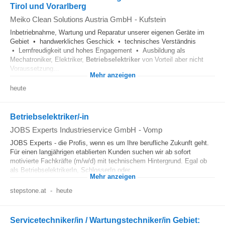
Tirol und Vorarlberg
Meiko Clean Solutions Austria GmbH
-
Kufstein
Inbetriebnahme, Wartung und Reparatur unserer eigenen Geräte im
Gebiet • handwerkliches Geschick • technisches Verständnis
• Lernfreudigkeit und hohes Engagement • Ausbildung als
Mechatroniker, Elektriker,
Betriebselektriker
von Vorteil aber nicht
Voraussetzung...
Mehr anzeigen
heute
Betriebselektriker/-in
JOBS Experts Industrieservice GmbH
-
Vomp
JOBS Experts - die Profis, wenn es um Ihre berufliche Zukunft geht.
Für einen langjährigen etablierten Kunden suchen wir ab sofort
motivierte Fachkräfte (m/w/d) mit technischem Hintergrund. Egal ob
als BetriebselektrikerIn, SchlosserIn oder...
Mehr anzeigen
stepstone.at
-
heute
Servicetechniker/in / Wartungstechniker/in Gebiet: