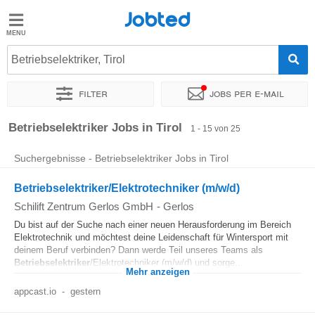
Jobted
Jobted
Jobs
Betriebselektriker, Tirol
Filter
Jobs per e-mail
Gehalt
Sortieren nach
Unternehmen
Personaldienstleister
Zeitin
Betriebselektriker Jobs in Tirol
1 - 15 von 25
Suchergebnisse - Betriebselektriker Jobs in Tirol
Betriebselektriker/Elektrotechniker (m/w/d)
Schilift Zentrum Gerlos GmbH
-
Gerlos
Du bist auf der Suche nach einer neuen Herausforderung im Bereich
Elektrotechnik und möchtest deine Leidenschaft für Wintersport mit
deinem Beruf verbinden? Dann werde Teil unseres Teams als
Betriebselektriker
/Elektrotechniker (m/w/d) und sorge...
Mehr anzeigen
appcast.io
-
gestern