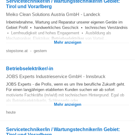
Servicetechniker/in / Wartungstechniker/in Gebiet:
Tirol und Vorarlberg
Meiko Clean Solutions Austria GmbH
-
Landeck
Inbetriebnahme, Wartung und Reparatur unserer eigenen Geräte im
Gebiet Profil • handwerkliches Geschick • technisches Verständnis
• Lernfreudigkeit und hohes Engagement • Ausbildung als
Mechatroniker, Elektriker,
Betriebselektriker
von Vorteil...
Mehr anzeigen
stepstone.at
-
gestern
Betriebselektriker/-in
JOBS Experts Industrieservice GmbH
-
Innsbruck
JOBS Experts - die Profis, wenn es um Ihre berufliche Zukunft geht.
Für einen langjährigen etablierten Kunden suchen wir ab sofort
motivierte Fachkräfte (m/w/d) mit technischem Hintergrund. Egal ob
als BetriebselektrikerIn, SchlosserIn oder...
Mehr anzeigen
heute
Servicetechniker/in / Wartungstechniker/in Gebiet:
Tirol und Vorarlberg