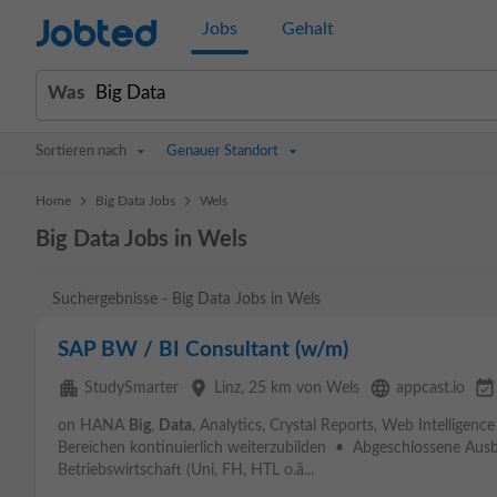
Jobted
Jobs
Gehalt
Was
Sortieren nach
Genauer Standort
>
>
Home
Big Data Jobs
Wels
Big Data Jobs in Wels
Suchergebnisse - Big Data Jobs in Wels
SAP BW / BI Consultant (w/m)
apartment
place
language
event_available
StudySmarter
Linz
, 25 km von Wels
appcast.io
on HANA
Big
,
Data
, Analytics, Crystal Reports, Web Intelligence
Bereichen kontinuierlich weiterzubilden • Abgeschlossene Ausb
Betriebswirtschaft (Uni, FH, HTL o.ä...