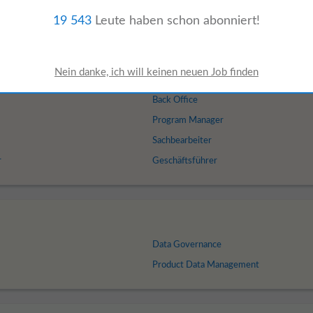
ion skills. • Experience with ERP and
19 543
Leute haben schon abonniert!
s in Wels:
Back Office
Program Manager
Sachbearbeiter
r
Geschäftsführer
Data Governance
Product Data Management