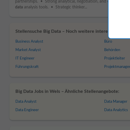
partnerships. • Strong analytical, negotiation, and communicat
data
analysis tools. • Strategic thinker...
Stellensuche Big Data – Noch weitere interessante Job
Business Analyst
Büro
Market Analyst
Behörden
IT Engineer
Projektleiter
Führungskraft
Projektmanage
Big Data Jobs in Wels – Ähnliche Stellenangebote:
Data Analyst
Data Manager
Data Engineer
Data Analytics