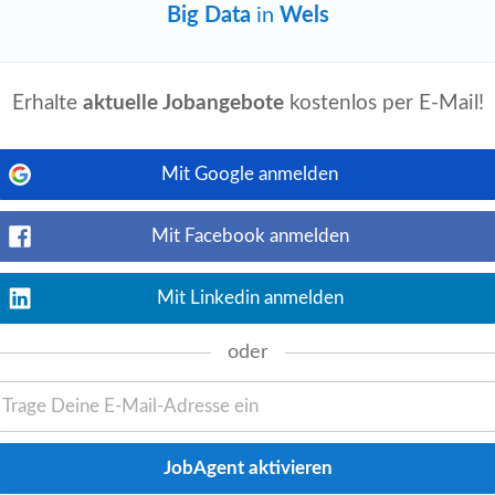
Big Data
in
Wels
e alt
Jetzt ansehen
ttstellen & Systemintegration Spezialistin
r. Als zentraler IT-Dienstleister für die
Erhalte
aktuelle Jobangebote
kostenlos per E-Mail!
Mit Google anmelden
che alt
Mit Facebook anmelden
Jetzt ansehen
stin Geoinformatik
Big
Data
, Machine
-Dienstleister für die LINZ AG sind wir die
Mit Linkedin anmelden
oder
language
event_available
s
karriere.at
1 Woche alt
Jetzt ansehen
cost savings and developing supplier