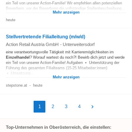
ein Teil von unserer Action-Familie! Wir empfehlen allen potenziellen
Bewerbern, vor der Bewerbung die vollständige Stellenbeschreibung...
Mehr anzeigen
heute
Stellvertretende Filialleitung (m/w/d)
Action Retail Austria GmbH
-
Unterweitersdorf
eine verantwortungsvolle Tätigkeit mit Karrieremöglichkeiten im
Einzelhandel
? Worauf wartest du noch?! Bewirb dich jetzt und werde
ein Teil von unserer Action-Familie! Aufgaben • Unterstützung der
Führung des gesamten Filialteams (15-25 Mitarbeiter:innen)
• Umsetzung...
Mehr anzeigen
stepstone.at
-
heute
1
2
3
4
Top-Unternehmen in Oberösterreich, die einstellen: