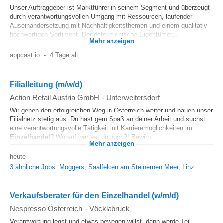
Unser Auftraggeber ist Marktführer in seinem Segment und überzeugt
durch verantwortungsvollen Umgang mit Ressourcen, laufender
Auseinandersetzung mit Nachhaltigkeitsthemen und einem qualitativ
hochwertigen Sortiment. Der österreichische Eigentümer...
Mehr anzeigen
appcast.io
-
4 Tage alt
Filialleitung (m/w/d)
Action Retail Austria GmbH
-
Unterweitersdorf
Wir gehen den erfolgreichen Weg in Österreich weiter und bauen unser
Filialnetz stetig aus. Du hast gern Spaß an deiner Arbeit und suchst
eine verantwortungsvolle Tätigkeit mit Karrieremöglichkeiten im
Einzelhandel
? Worauf wartest du noch?! Bewirb...
Mehr anzeigen
heute
3 ähnliche Jobs: Möggers, Saalfelden am Steinernen Meer, Linz
Verkaufsberater für den Einzelhandel (w/m/d)
Nespresso Österreich
-
Vöcklabruck
Verantwortung legst und etwas bewegen willst, dann werde Teil