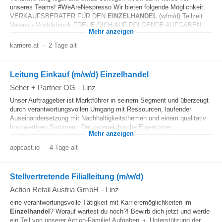
unseres Teams! #WeAreNespresso Wir bieten folgende Möglichkeit:
VERKAUFSBERATER FÜR DEN
EINZELHANDEL
(w/m/d) Teilzeit
Varena - Vöcklabruck FREUE DICH AUF FOLGENDE AUFGABEN...
Mehr anzeigen
karriere.at
-
2 Tage alt
Leitung Einkauf (m/w/d) Einzelhandel
Seher + Partner OG
-
Linz
Unser Auftraggeber ist Marktführer in seinem Segment und überzeugt
durch verantwortungsvollen Umgang mit Ressourcen, laufender
Auseinandersetzung mit Nachhaltigkeitsthemen und einem qualitativ
hochwertigen Sortiment. Der österreichische Eigentümer...
Mehr anzeigen
appcast.io
-
4 Tage alt
Stellvertretende Filialleitung (m/w/d)
Action Retail Austria GmbH
-
Linz
eine verantwortungsvolle Tätigkeit mit Karrieremöglichkeiten im
Einzelhandel
? Worauf wartest du noch?! Bewirb dich jetzt und werde
ein Teil von unserer Action-Familie! Aufgaben • Unterstützung der