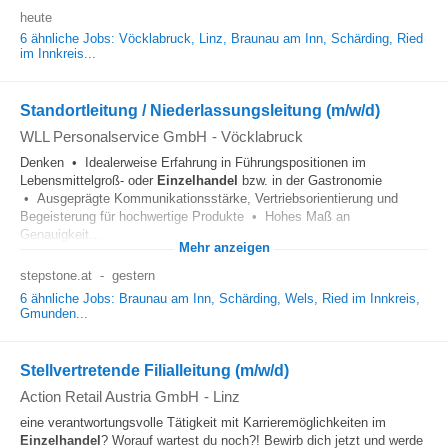
heute
6 ähnliche Jobs: Vöcklabruck, Linz, Braunau am Inn, Schärding, Ried
im Innkreis...
Standortleitung / Niederlassungsleitung (m/w/d)
WLL Personalservice GmbH
-
Vöcklabruck
Denken • Idealerweise Erfahrung in Führungspositionen im
Lebensmittelgroß- oder
Einzelhandel
bzw. in der Gastronomie
• Ausgeprägte Kommunikationsstärke, Vertriebsorientierung und
Begeisterung für hochwertige Produkte • Hohes Maß an
Genauigkeit...
Mehr anzeigen
stepstone.at
-
gestern
6 ähnliche Jobs: Braunau am Inn, Schärding, Wels, Ried im Innkreis,
Gmunden...
Stellvertretende Filialleitung (m/w/d)
Action Retail Austria GmbH
-
Linz
eine verantwortungsvolle Tätigkeit mit Karrieremöglichkeiten im
Einzelhandel
? Worauf wartest du noch?! Bewirb dich jetzt und werde