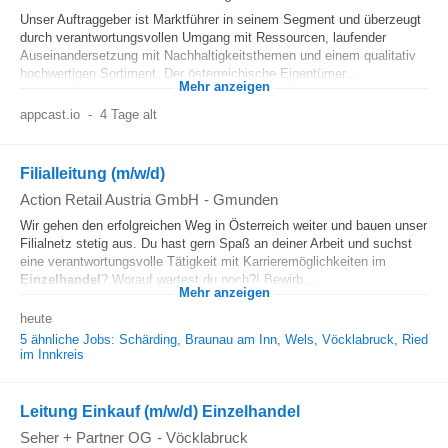
Unser Auftraggeber ist Marktführer in seinem Segment und überzeugt
durch verantwortungsvollen Umgang mit Ressourcen, laufender
Auseinandersetzung mit Nachhaltigkeitsthemen und einem qualitativ
hochwertigen Sortiment. Der österreichische Eigentümer...
Mehr anzeigen
appcast.io
-
4 Tage alt
Filialleitung (m/w/d)
Action Retail Austria GmbH
-
Gmunden
Wir gehen den erfolgreichen Weg in Österreich weiter und bauen unser
Filialnetz stetig aus. Du hast gern Spaß an deiner Arbeit und suchst
eine verantwortungsvolle Tätigkeit mit Karrieremöglichkeiten im
Einzelhandel
? Worauf wartest du noch?! Bewirb...
Mehr anzeigen
heute
5 ähnliche Jobs: Schärding, Braunau am Inn, Wels, Vöcklabruck, Ried
im Innkreis
Leitung Einkauf (m/w/d) Einzelhandel
Seher + Partner OG
-
Vöcklabruck