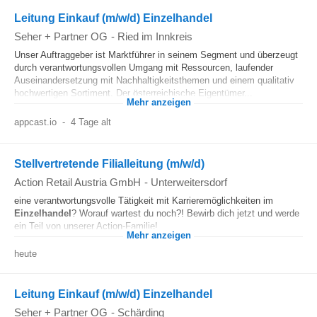
Leitung Einkauf (m/w/d) Einzelhandel
Seher + Partner OG
-
Ried im Innkreis
Unser Auftraggeber ist Marktführer in seinem Segment und überzeugt
durch verantwortungsvollen Umgang mit Ressourcen, laufender
Auseinandersetzung mit Nachhaltigkeitsthemen und einem qualitativ
hochwertigen Sortiment. Der österreichische Eigentümer...
Mehr anzeigen
appcast.io
-
4 Tage alt
Stellvertretende Filialleitung (m/w/d)
Action Retail Austria GmbH
-
Unterweitersdorf
eine verantwortungsvolle Tätigkeit mit Karrieremöglichkeiten im
Einzelhandel
? Worauf wartest du noch?! Bewirb dich jetzt und werde
ein Teil von unserer Action-Familie!...
Mehr anzeigen
heute
Leitung Einkauf (m/w/d) Einzelhandel
Seher + Partner OG
-
Schärding