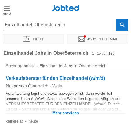
Jobted
Jobted
Jobs
Einzelhandel, Oberösterreich
Filter
Jobs per e-mail
Gehalt
Sortieren nach
Unternehmen
Personaldienstleister
Zeitin
Einzelhandel Jobs in Oberösterreich
1 - 15 von 130
Suchergebnisse - Einzelhandel Jobs in Oberösterreich
Verkaufsberater für den Einzelhandel (w/m/d)
Nespresso Österreich
-
Wels
Verantwortung legst und etwas bewegen willst, dann werde Teil
unseres Teams! #WeAreNespresso Wir bieten folgende Möglichkeit:
VERKAUFSBERATER FÜR DEN
EINZELHANDEL
(w/m/d) Teilzeit -
18 Std. - Samstags und einen weiteren beliebigen Tag oder 20 Std...
Mehr anzeigen
karriere.at
-
heute