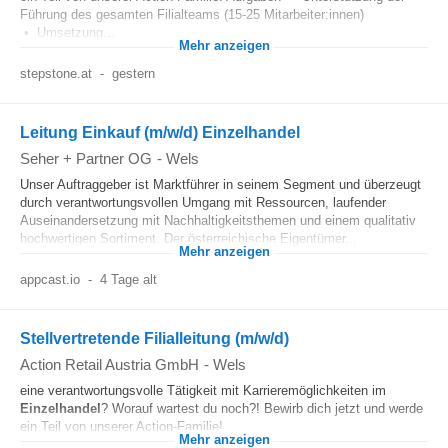
Führung des gesamten Filialteams (15-25 Mitarbeiter:innen)
• Umsetzung...
Mehr anzeigen
stepstone.at
-
gestern
Leitung Einkauf (m/w/d) Einzelhandel
Seher + Partner OG
-
Wels
Unser Auftraggeber ist Marktführer in seinem Segment und überzeugt
durch verantwortungsvollen Umgang mit Ressourcen, laufender
Auseinandersetzung mit Nachhaltigkeitsthemen und einem qualitativ
hochwertigen Sortiment. Der österreichische Eigentümer...
Mehr anzeigen
appcast.io
-
4 Tage alt
Stellvertretende Filialleitung (m/w/d)
Action Retail Austria GmbH
-
Wels
eine verantwortungsvolle Tätigkeit mit Karrieremöglichkeiten im
Einzelhandel
? Worauf wartest du noch?! Bewirb dich jetzt und werde
ein Teil von unserer Action-Familie!...
Mehr anzeigen