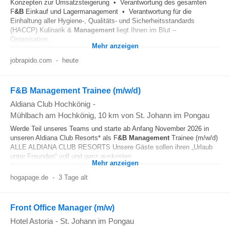
Konzepten zur Umsatzsteigerung • Verantwortung des gesamten
F
&B
Einkauf und Lagermanagement • Verantwortung für die
Einhaltung aller Hygiene-, Qualitäts- und Sicherheitsstandards
(HACCP) Kulinarik &
Management
liegt Ihnen im Blut –
Organisation...
Mehr anzeigen
jobrapido.com
-
heute
F&B Management Trainee (m/w/d)
Aldiana Club Hochkönig
-
Mühlbach am Hochkönig
, 10 km von St. Johann im Pongau
Werde Teil unseres Teams und starte ab Anfang November 2026 in
unseren Aldiana Club Resorts* als F
&B
Management
Trainee (m/w/d)
ALLE ALDIANA CLUB RESORTS Unsere Gäste sollen ihren „Urlaub
unter Freunden“ voll und ganz auskosten...
Mehr anzeigen
hogapage.de
-
3 Tage alt
Front Office Manager (m/w)
Hotel Astoria
-
St. Johann im Pongau