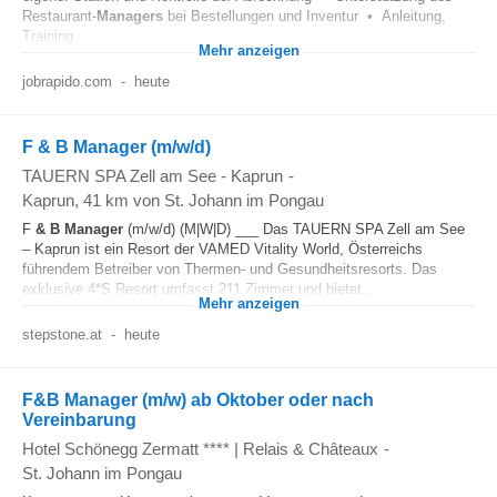
Restaurant-
Managers
bei Bestellungen und Inventur • Anleitung,
Training...
Mehr anzeigen
jobrapido.com
-
heute
F & B Manager (m/w/d)
TAUERN SPA Zell am See - Kaprun
-
Kaprun
, 41 km von St. Johann im Pongau
F
& B
Manager
(m/w/d) (M|W|D) ___ Das TAUERN SPA Zell am See
– Kaprun ist ein Resort der VAMED Vitality World, Österreichs
führendem Betreiber von Thermen- und Gesundheitsresorts. Das
exklusive 4*S Resort umfasst 211 Zimmer und bietet...
Mehr anzeigen
stepstone.at
-
heute
F&B Manager (m/w) ab Oktober oder nach
Vereinbarung
Hotel Schönegg Zermatt **** | Relais & Châteaux
-
St. Johann im Pongau