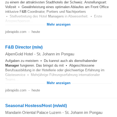
zu einem der attraktivsten Stadthotels der Schweiz. Anstellungsart:
Vollzeit • Gewährleistung eines optimalen Ablaufes am Front Office
inklusive F
&B
Coordinator, Portiers und Nachtportiers
• Stellvertretung des Hotel
Managers
in Abwesenheit. • Erste
Ansprechperson...
Mehr anzeigen
jobrapido.com
-
heute
F&B Director (m/w)
AlpenGold Hotel
-
St. Johann im Pongau
Aufgaben zu meistern • Du kannst auch als diensthabender
Manager
fungieren. Das bringst du mit • Abgeschlossene
Berufsausbildung in der Hotellerie oder gleichwertige Erfahrung im
Gästeservice • Mehrjährige Führungserfahrung internationaler
Teams...
Mehr anzeigen
jobrapido.com
-
heute
Seasonal Hostess/Host (m/w/d)
Mandarin Oriental Palace Luzern
-
St. Johann im Pongau