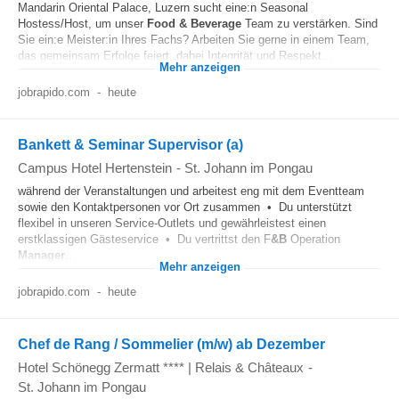
Mandarin Oriental Palace, Luzern sucht eine:n Seasonal
Hostess/Host, um unser
Food & Beverage
Team zu verstärken. Sind
Sie ein:e Meister:in Ihres Fachs? Arbeiten Sie gerne in einem Team,
das gemeinsam Erfolge feiert, dabei Integrität und Respekt...
Mehr anzeigen
jobrapido.com
-
heute
Bankett & Seminar Supervisor (a)
Campus Hotel Hertenstein
-
St. Johann im Pongau
während der Veranstaltungen und arbeitest eng mit dem Eventteam
sowie den Kontaktpersonen vor Ort zusammen • Du unterstützt
flexibel in unseren Service-Outlets und gewährleistest einen
erstklassigen Gästeservice • Du vertrittst den F
&B
Operation
Manager
...
Mehr anzeigen
jobrapido.com
-
heute
Chef de Rang / Sommelier (m/w) ab Dezember
Hotel Schönegg Zermatt **** | Relais & Châteaux
-
St. Johann im Pongau