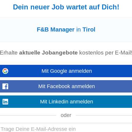
Dein neuer Job wartet auf Dich!
gungen auf das F
&B
Angebot sowie Family & Friends Rate in unseren Hotels
na Erlebnisbad etc.) • Attraktive Angebote...
Mehr anzeigen
F&B Manager
in
Tirol
Erhalte
aktuelle Jobangebote
kostenlos per E-Mail
nke- und Speisenauswahl • Zuständig für die Herstellung von Mixgetränken
urantleiter & F
&B
Manager
• Führung...
Mehr anzeigen
Mit Google anmelden
Mit Facebook anmelden
Mit Linkedin anmelden
nkauf, Kalkulation, Lieferanten) • Operative Mitarbeit zur ganzheitlichen V
oder
tzung von Events, Seminaren...
Mehr anzeigen