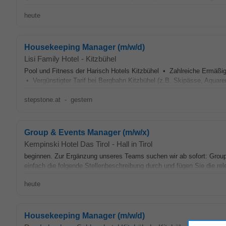
heute
Housekeeping Manager (m/w/d)
Lisi Family Hotel
-
Kitzbühel
Pool und Fitness der Harisch Hotels Kitzbühel • Zahlreiche Ermäßi
• Vergünstigter Tarif bei Bergbahn Kitzbühel (z.B. Skipässe, Aquare
stepstone.at
-
gestern
Group & Events Manager (m/w/x)
Kempinski Hotel Das Tirol
-
Hall in Tirol
beginnen. Zur Ergänzung unseres Teams suchen wir ab sofort: Gro
einfach die folgende Stellenbeschreibung durch und fügen Sie die re
heute
Housekeeping Manager (m/w/d)