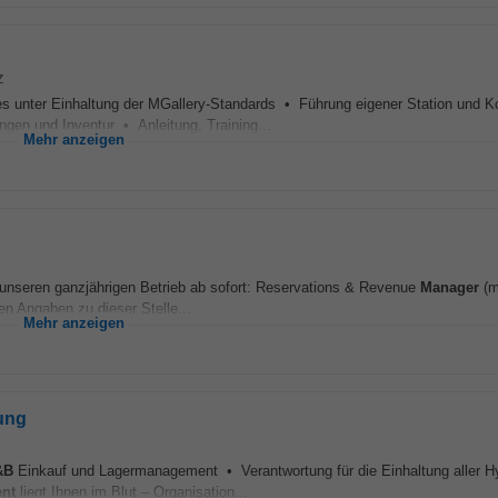
z
s unter Einhaltung der MGallery-Standards • Führung eigener Station und Ko
ngen und Inventur • Anleitung, Training...
Mehr anzeigen
 unseren ganzjährigen Betrieb ab sofort: Reservations & Revenue
Manager
(m
den Angaben zu dieser Stelle...
Mehr anzeigen
ung
&B
Einkauf und Lagermanagement • Verantwortung für die Einhaltung aller H
nt
liegt Ihnen im Blut – Organisation...