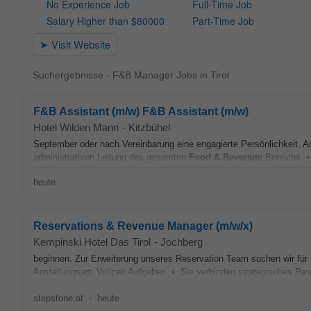
Suchergebnisse - F&B Manager Jobs in Tirol
F&B Assistant (m/w) F&B Assistant (m/w)
Hotel Wilden Mann
-
Kitzbühel
September oder nach Vereinbarung eine engagierte Persönlichkeit. An
administrativen Leitung des gesamten
Food & Beverage
Bereichs • 
heute
Reservations & Revenue Manager (m/w/x)
Kempinski Hotel Das Tirol
-
Jochberg
beginnen. Zur Erweiterung unseres Reservation Team suchen wir für
Anstellungsart: Vollzeit Aufgaben • Sie verbinden strategisches R
stepstone.at
-
heute