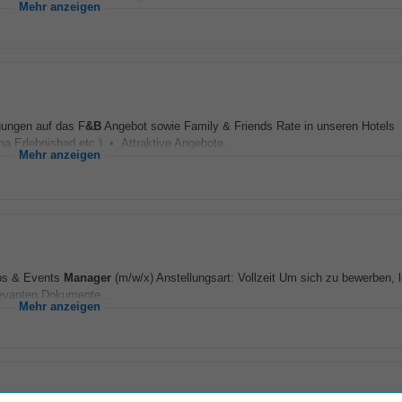
Mehr anzeigen
gungen auf das F
&B
Angebot sowie Family & Friends Rate in unseren Hotels
na Erlebnisbad etc.) • Attraktive Angebote...
Mehr anzeigen
ups & Events
Manager
(m/w/x) Anstellungsart: Vollzeit Um sich zu bewerben, 
levanten Dokumente...
Mehr anzeigen