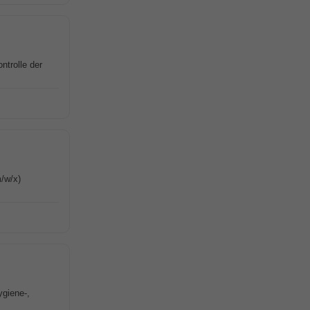
ntrolle der
/w/x)
ygiene-,