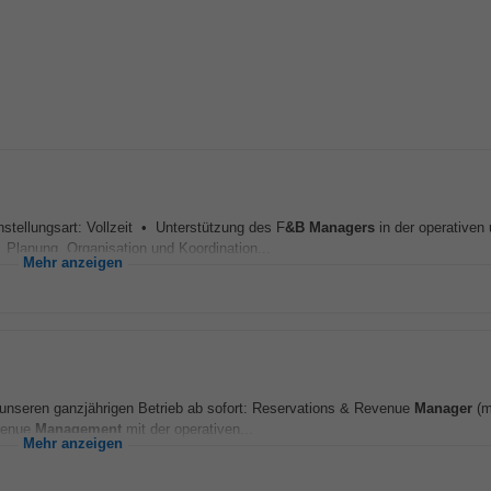
stellungsart: Vollzeit • Unterstützung des F
&B
Managers
in der operativen
Planung, Organisation und Koordination...
Mehr anzeigen
 unseren ganzjährigen Betrieb ab sofort: Reservations & Revenue
Manager
(m
evenue
Management
mit der operativen...
Mehr anzeigen