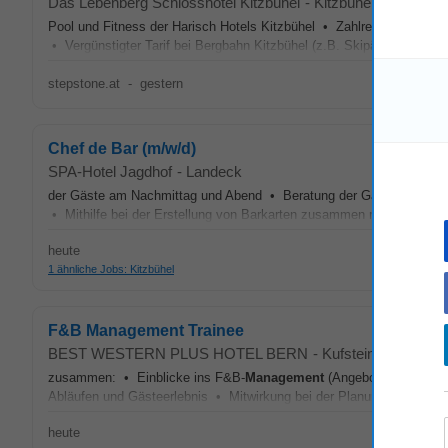
Das Lebenberg Schlosshotel Kitzbühel
-
Kitzbühel
Pool und Fitness der Harisch Hotels Kitzbühel • Zahlreiche Ermäßi
• Vergünstigter Tarif bei Bergbahn Kitzbühel (z.B. Skipässe, Aquare
stepstone.at
-
gestern
Chef de Bar (m/w/d)
SPA-Hotel Jagdhof
-
Landeck
der Gäste am Nachmittag und Abend • Beratung der Gäste zur Geträ
• Mithilfe bei der Erstellung von Barkarten zusammen mit dem Resta
heute
1 ähnliche Jobs: Kitzbühel
F&B Management Trainee
BEST WESTERN PLUS HOTEL BERN
-
Kufstein
zusammen: • Einblicke ins F&B-
Management
(Angebotsplanung, Ei
Abläufen und Gästeerlebnis • Mitwirkung bei der Planung und Umse
heute