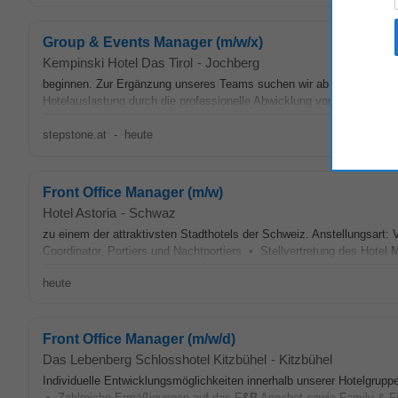
Group & Events Manager (m/w/x)
Kempinski Hotel Das Tirol
-
Jochberg
beginnen. Zur Ergänzung unseres Teams suchen wir ab sofort: Gro
Hotelauslastung durch die professionelle Abwicklung von Individual-
stepstone.at
-
heute
Front Office Manager (m/w)
Hotel Astoria
-
Schwaz
zu einem der attraktivsten Stadthotels der Schweiz. Anstellungsart: 
Coordinator, Portiers und Nachtportiers • Stellvertretung des Hotel
M
heute
Front Office Manager (m/w/d)
Das Lebenberg Schlosshotel Kitzbühel
-
Kitzbühel
Individuelle Entwicklungsmöglichkeiten innerhalb unserer Hotelgrup
• Zahlreiche Ermäßigungen auf das F
&B
Angebot sowie Family & Fri