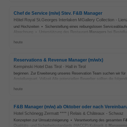
Chef de Service (m/w) Stev. F&B Manager
Hôtel Royal St.Georges Interlaken MGallery Collection
-
Lien
und Hochzeiten • Sicherstellung eines reibungslosen Serviceablaufe
Abrechnung • Unterstützung des Restaurant-
Managers
bei Bestellu
heute
Reservations & Revenue Manager (m/w/x)
Kempinski Hotel Das Tirol
-
Hall in Tirol
beginnen. Zur Erweiterung unseres Reservation Team suchen wir für
Anstellungsart: Vollzeit Alle potenziellen Bewerber sollten die folgen
heute
F&B Manager (m/w) ab Oktober oder nach Vereinbar
Hotel Schönegg Zermatt **** | Relais & Châteaux
-
Schwaz
Konzepten zur Umsatzsteigerung • Verantwortung des gesamten F
Qualitäts- und Sicherheitsstandards (HACCP) Kulinarik &
Manageme