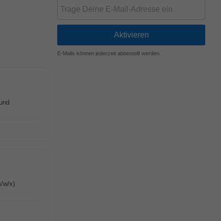
E-Mails können jederzeit abbestellt werden.
 und
/w/x)