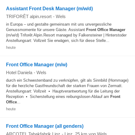
Assistant Front Desk Manager (m/w/d)
TRIFORÊT alpin.resort
-
Wels
in Europa – und gestalte gemeinsam mit uns unvergessliche
Genussmomente für unsere Gäste. Assistant
Front Office
Manager
(m/w/d) Triforêt Alpin.Resort managed by Falkensteiner | Hinterstoder
Anstellungsart: Vollzeit Sie erwägen, sich für diese Stelle...
heute
Front Office Manager (m/w)
Hotel Daniela
-
Wels
durch ein Schwesternband zu verknüpfen, gilt als Sinnbild (Hommage)
für die herzliche Gastfreundschaft der starken Frauen von Zermatt.
Anstellungsart: Vollzeit • Hauptverantwortung für die Leitung der
Rezeption • Sicherstellung eines reibungslosen Ablauf am
Front
Office
...
heute
Front Office Manager (all genders)
ARCOTEL Tabakfabrik Linz
-
Linz
, 25 km von Wels