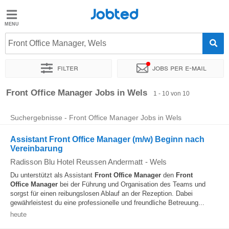
Jobted
Jobted
Jobs
Front Office Manager, Wels
Filter
Jobs per e-mail
Gehalt
Sortieren nach
Genauer Standort
Unternehmen
Front Office Manager Jobs in Wels
1 - 10 von 10
Suchergebnisse - Front Office Manager Jobs in Wels
Assistant Front Office Manager (m/w) Beginn nach
Vereinbarung
Radisson Blu Hotel Reussen Andermatt
-
Wels
Du unterstützt als Assistant
Front Office
Manager
den
Front
Office
Manager
bei der Führung und Organisation des Teams und
sorgst für einen reibungslosen Ablauf an der Rezeption. Dabei
gewährleistest du eine professionelle und freundliche Betreuung...
heute