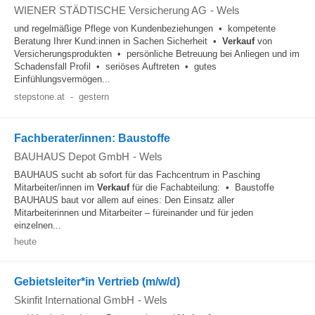
WIENER STÄDTISCHE Versicherung AG
-
Wels
und regelmäßige Pflege von Kundenbeziehungen • kompetente
Beratung Ihrer Kund:innen in Sachen Sicherheit •
Verkauf
von
Versicherungsprodukten • persönliche Betreuung bei Anliegen und im
Schadensfall Profil • seriöses Auftreten • gutes
Einfühlungsvermögen...
stepstone.at
-
gestern
Fachberater/innen: Baustoffe
BAUHAUS Depot GmbH
-
Wels
BAUHAUS sucht ab sofort für das Fachcentrum in Pasching
Mitarbeiter/innen im
Verkauf
für die Fachabteilung: • Baustoffe
BAUHAUS baut vor allem auf eines: Den Einsatz aller
Mitarbeiterinnen und Mitarbeiter – füreinander und für jeden
einzelnen...
heute
Gebietsleiter*in Vertrieb (m/w/d)
Skinfit International GmbH
-
Wels