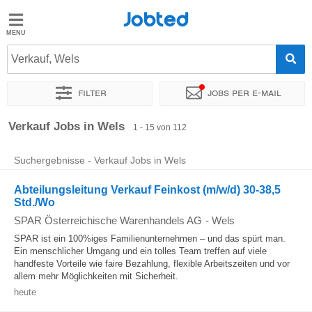
Jobted
Jobted
Jobs
Verkauf, Wels
Filter
Jobs per e-mail
Gehalt
Sortieren nach
Genauer Standort
Unternehmen
Personald
Verkauf Jobs in Wels
1 - 15 von 112
Suchergebnisse - Verkauf Jobs in Wels
Abteilungsleitung Verkauf Feinkost (m/w/d) 30-38,5
Std./Wo
SPAR Österreichische Warenhandels AG
-
Wels
SPAR ist ein 100%iges Familienunternehmen – und das spürt man.
Ein menschlicher Umgang und ein tolles Team treffen auf viele
handfeste Vorteile wie faire Bezahlung, flexible Arbeitszeiten und vor
allem mehr Möglichkeiten mit Sicherheit.
heute