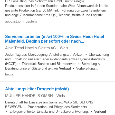
HR Consulting Ines Schöffmann GmbH sucht eine(n)
Produktionsleiter:in für den Standort nahe Wels. Verantwortlich ist die
gesamte Produktion (ca. 30 MA) inkl. Führung von zwei Teamleitern
und enge Zusammenarbeit mit QS, Technik,
Verkauf
und Logistik...
appcast.io
-
gestern
Servicemitarbeiter (m/w) 100% im Swiss Heidi Hotel
Maienfeld, Beginn per sofort oder nach...
Alpin Trend Hotel & Gastro AG
-
Wels
Jeden Tag aus Überzeugung! Anstellungsart: Vollzeit • Überwachung
und Einhaltung unserer Service-Standards sowie Hygienestandards
(HCCP) • Frühstück-Bankett und Bistroservice • Betreuung &
Beratung unserer Gäste und aktiver
Verkauf
• Vorbereitung...
heute
Abteilungsleiter Drogerie (m/w/d)
MÜLLER HANDELS GMBH
-
Wels
Bereitschaft für Einsätze am Samstag. WAS SIE BEI UNS
BEWEGEN • Präsentation und Pflege des Sortiments.
• Erfolgsorientierter Einsatz und Umsatzverantwortung. •
Verkauf