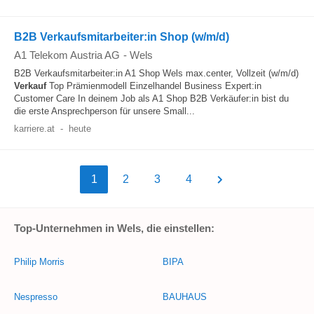
B2B Verkaufsmitarbeiter:in Shop (w/m/d)
A1 Telekom Austria AG
-
Wels
B2B Verkaufsmitarbeiter:in A1 Shop Wels max.center, Vollzeit (w/m/d)
Verkauf
Top Prämienmodell Einzelhandel Business Expert:in
Customer Care In deinem Job als A1 Shop B2B Verkäufer:in bist du
die erste Ansprechperson für unsere Small...
karriere.at
-
heute
1
2
3
4
Top-Unternehmen in Wels, die einstellen:
Philip Morris
BIPA
Nespresso
BAUHAUS