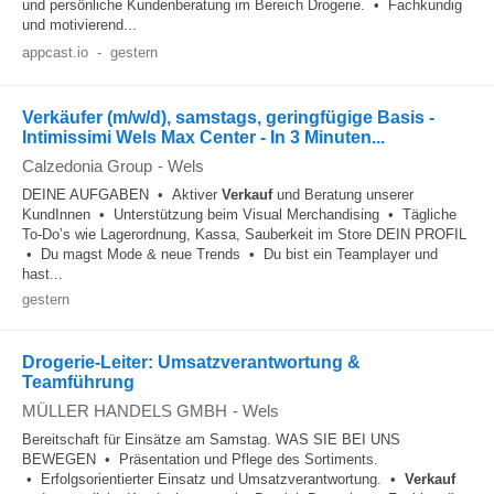
und persönliche Kundenberatung im Bereich Drogerie. • Fachkundig
und motivierend...
appcast.io
-
gestern
Verkäufer (m/w/d), samstags, geringfügige Basis -
Intimissimi Wels Max Center - In 3 Minuten...
Calzedonia Group
-
Wels
DEINE AUFGABEN • Aktiver
Verkauf
und Beratung unserer
KundInnen • Unterstützung beim Visual Merchandising • Tägliche
To-Do’s wie Lagerordnung, Kassa, Sauberkeit im Store DEIN PROFIL
• Du magst Mode & neue Trends • Du bist ein Teamplayer und
hast...
gestern
Drogerie-Leiter: Umsatzverantwortung &
Teamführung
MÜLLER HANDELS GMBH
-
Wels
Bereitschaft für Einsätze am Samstag. WAS SIE BEI UNS
BEWEGEN • Präsentation und Pflege des Sortiments.
• Erfolgsorientierter Einsatz und Umsatzverantwortung. •
Verkauf