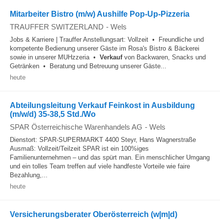
Mitarbeiter Bistro (m/w) Aushilfe Pop-Up-Pizzeria
TRAUFFER SWITZERLAND
-
Wels
Jobs & Karriere | Trauffer Anstellungsart: Vollzeit • Freundliche und
kompetente Bedienung unserer Gäste im Rosa's Bistro & Bäckerei
sowie in unserer MUHzzeria •
Verkauf
von Backwaren, Snacks und
Getränken • Beratung und Betreuung unserer Gäste...
heute
Abteilungsleitung Verkauf Feinkost in Ausbildung
(m/w/d) 35-38,5 Std./Wo
SPAR Österreichische Warenhandels AG
-
Wels
Dienstort: SPAR-SUPERMARKT 4400 Steyr, Hans Wagnerstraße
Ausmaß: Vollzeit/Teilzeit SPAR ist ein 100%iges
Familienunternehmen – und das spürt man. Ein menschlicher Umgang
und ein tolles Team treffen auf viele handfeste Vorteile wie faire
Bezahlung,...
heute
Versicherungsberater Oberösterreich (w|m|d)