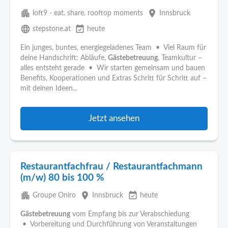
apartment
place
loft9 - eat. share. rooftop moments
Innsbruck
language
event_available
stepstone.at
heute
Ein junges, buntes, energiegeladenes Team • Viel Raum für
deine Handschrift: Abläufe,
Gästebetreuung
, Teamkultur –
alles entsteht gerade • Wir starten gemeinsam und bauen
Benefits, Kooperationen und Extras Schritt für Schritt auf –
mit deinen Ideen...
Jetzt ansehen
Restaurantfachfrau / Restaurantfachmann
(m/w) 80 bis 100 %
apartment
place
event_available
Groupe Oniro
Innsbruck
heute
Gästebetreuung
vom Empfang bis zur Verabschiedung
• Vorbereitung und Durchführung von Veranstaltungen