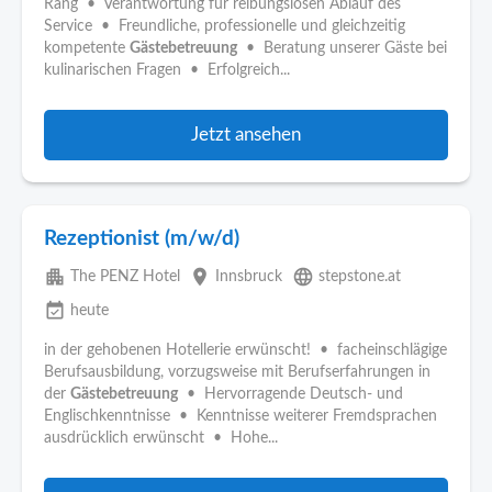
Rang • Verantwortung für reibungslosen Ablauf des
Service • Freundliche, professionelle und gleichzeitig
kompetente
Gästebetreuung
• Beratung unserer Gäste bei
kulinarischen Fragen • Erfolgreich...
Jetzt ansehen
Rezeptionist (m/w/d)
apartment
place
language
The PENZ Hotel
Innsbruck
stepstone.at
event_available
heute
in der gehobenen Hotellerie erwünscht! • facheinschlägige
Berufsausbildung, vorzugsweise mit Berufserfahrungen in
der
Gästebetreuung
• Hervorragende Deutsch- und
Englischkenntnisse • Kenntnisse weiterer Fremdsprachen
ausdrücklich erwünscht • Hohe...