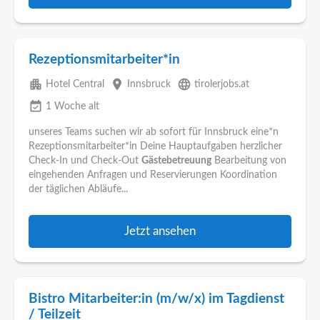
Rezeptionsmitarbeiter*in
apartment
place
language
Hotel Central
Innsbruck
tirolerjobs.at
event_available
1 Woche alt
unseres Teams suchen wir ab sofort für Innsbruck eine*n
Rezeptionsmitarbeiter*in Deine Hauptaufgaben herzlicher
Check-In und Check-Out
Gästebetreuung
Bearbeitung von
eingehenden Anfragen und Reservierungen Koordination
der täglichen Abläufe...
Jetzt ansehen
Bistro Mitarbeiter:in (m/w/x) im Tagdienst
/ Teilzeit