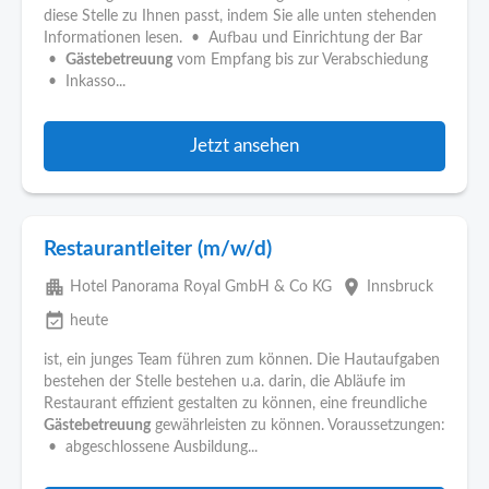
diese Stelle zu Ihnen passt, indem Sie alle unten stehenden
Informationen lesen. • Aufbau und Einrichtung der Bar
•
Gästebetreuung
vom Empfang bis zur Verabschiedung
• Inkasso...
Jetzt ansehen
Restaurantleiter (m/w/d)
apartment
place
Hotel Panorama Royal GmbH & Co KG
Innsbruck
event_available
heute
ist, ein junges Team führen zum können. Die Hautaufgaben
bestehen der Stelle bestehen u.a. darin, die Abläufe im
Restaurant effizient gestalten zu können, eine freundliche
Gästebetreuung
gewährleisten zu können. Voraussetzungen:
• abgeschlossene Ausbildung...