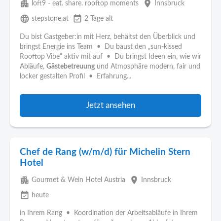
apartment
place
loft9 - eat. share. rooftop moments
Innsbruck
language
event_available
stepstone.at
2 Tage alt
Du bist Gastgeber:in mit Herz, behältst den Überblick und
bringst Energie ins Team • Du baust den „sun-kissed
Rooftop Vibe“ aktiv mit auf • Du bringst Ideen ein, wie wir
Abläufe,
Gästebetreuung
und Atmosphäre modern, fair und
locker gestalten Profil • Erfahrung...
Jetzt ansehen
Chef de Rang (w/m/d) für Michelin Stern
Hotel
apartment
place
Gourmet & Wein Hotel Austria
Innsbruck
event_available
heute
in Ihrem Rang • Koordination der Arbeitsabläufe in Ihrem