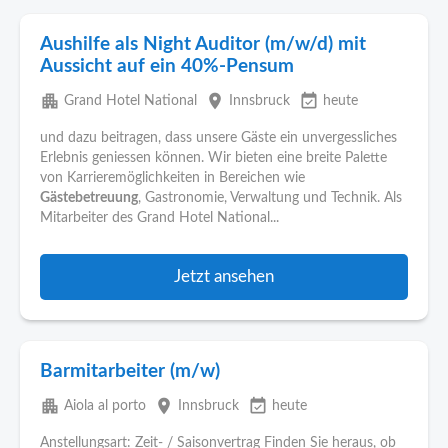
Aushilfe als Night Auditor (m/w/d) mit
Aussicht auf ein 40%-Pensum
apartment
place
event_available
Grand Hotel National
Innsbruck
heute
und dazu beitragen, dass unsere Gäste ein unvergessliches
Erlebnis geniessen können. Wir bieten eine breite Palette
von Karrieremöglichkeiten in Bereichen wie
Gästebetreuung
, Gastronomie, Verwaltung und Technik. Als
Mitarbeiter des Grand Hotel National...
Jetzt ansehen
Barmitarbeiter (m/w)
apartment
place
event_available
Aiola al porto
Innsbruck
heute
Anstellungsart: Zeit- / Saisonvertrag Finden Sie heraus, ob