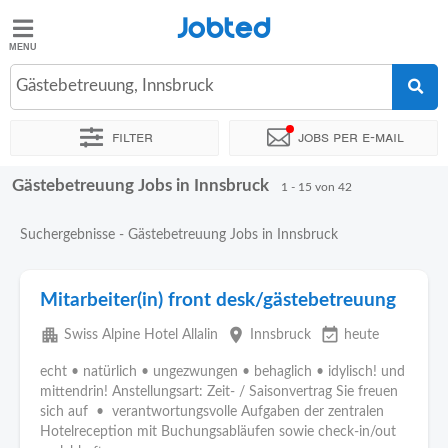
Jobted
Jobted
Jobs
Gästebetreuung, Innsbruck
Filter
Jobs per e-mail
Gehalt
Gästebetreuung Jobs in Innsbruck
Sortieren nach
Genauer Standort
Unternehmen
Zeitintens
1 - 15 von 42
Suchergebnisse - Gästebetreuung Jobs in Innsbruck
Mitarbeiter(in) front desk/gästebetreuung
apartment
place
event_available
Swiss Alpine Hotel Allalin
Innsbruck
heute
echt • natürlich • ungezwungen • behaglich • idylisch! und
mittendrin! Anstellungsart: Zeit- / Saisonvertrag Sie freuen
sich auf • verantwortungsvolle Aufgaben der zentralen
Hotelreception mit Buchungsabläufen sowie check-in/out