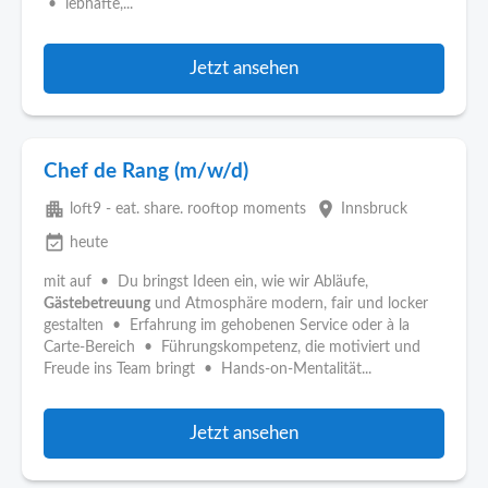
• lebhafte,...
Jetzt ansehen
Chef de Rang (m/w/d)
apartment
place
loft9 - eat. share. rooftop moments
Innsbruck
event_available
heute
mit auf • Du bringst Ideen ein, wie wir Abläufe,
Gästebetreuung
und Atmosphäre modern, fair und locker
gestalten • Erfahrung im gehobenen Service oder à la
Carte-Bereich • Führungskompetenz, die motiviert und
Freude ins Team bringt • Hands-on-Mentalität...
Jetzt ansehen