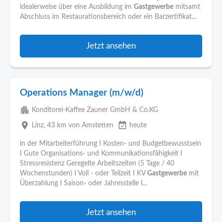
idealerweise über eine Ausbildung im
Gastgewerbe
mitsamt
Abschluss im Restaurationsbereich oder ein Barzertifikat...
Jetzt ansehen
Operations Manager (m/w/d)
apartment
Konditorei-Kaffee Zauner GmbH & Co.KG
place
event_available
Linz
, 43 km von Amstetten
heute
in der Mitarbeiterführung I Kosten- und Budgetbewusstsein
I Gute Organisations- und Kommunikationsfähigkeit I
Stressresistenz Geregelte Arbeitszeiten (5 Tage / 40
Wochenstunden) I Voll - oder Teilzeit I KV
Gastgewerbe
mit
Überzahlung I Saison- oder Jahresstelle I...
Jetzt ansehen