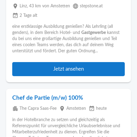
place
language
Linz
, 43 km von Amstetten
stepstone.at
event_available
2 Tage alt
eine erstklassige Ausbildung genießen? Als Lehrling (all
genders), in dem Bereich Hotel- und
Gastgewerbe
kannst
du bei uns eine großartige Ausbildung genießen und Teil
eines coolen Teams werden, das dich auf deinem Weg
unterstützt und fördert. Der guten Ordnung...
Jetzt ansehen
Chef de Partie (m/w) 100%
apartment
place
event_available
The Capra Saas-Fee
Amstetten
heute
in der Hotelbranche zu setzen und gleichzeitig als
Referenzpunkt für unvergleichliche Urlaubserlebnisse und
Mitarbeiterzufriedenheit zu dienen. Ergreifen Sie die