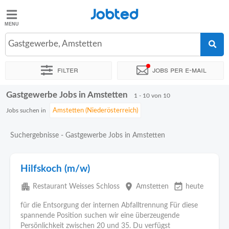
Jobted
Jobted
Jobs
Gastgewerbe, Amstetten
Filter
Jobs per e-mail
Gehalt
Gastgewerbe Jobs in Amstetten
Sortieren nach
Genauer Standort
Unternehmen
1 - 10 von 10
Jobs suchen in
Suchergebnisse - Gastgewerbe Jobs in Amstetten
Hilfskoch (m/w)
apartment
place
event_available
Restaurant Weisses Schloss
Amstetten
heute
für die Entsorgung der internen Abfalltrennung Für diese
spannende Position suchen wir eine überzeugende
Persönlichkeit zwischen 20 und 35. Du verfügst