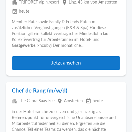
apartment
place
TRIFORÊT alpin.resort
Linz
, 43 km von Amstetten
event_available
heute
Member Rate sowie Family & Friends Raten mit
zusätzlichen Vergünstigungen (F&B & Spa) Für diese
Position gilt ein kollektivvertraglicher Mindestlohn laut
Kollektivvertrag für Arbeiter:innen im Hotel- und
Gastgewerbe
. xncubvj Der monatliche...
Jetzt ansehen
Chef de Rang (m/w/d)
apartment
place
event_available
The Capra Saas-Fee
Amstetten
heute
in der Hotelbranche zu setzen und gleichzeitig als
Referenzpunkt für unvergleichliche Urlaubserlebnisse und
Mitarbeiterzufriedenheit zu dienen. Ergreifen Sie die
Chance, Teil eines Teams zu werden, das die nächste