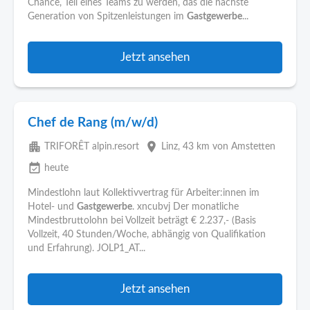
Chance, Teil eines Teams zu werden, das die nächste
Generation von Spitzenleistungen im
Gastgewerbe
...
Jetzt ansehen
Chef de Rang (m/w/d)
apartment
place
TRIFORÊT alpin.resort
Linz
, 43 km von Amstetten
event_available
heute
Mindestlohn laut Kollektivvertrag für Arbeiter:innen im
Hotel- und
Gastgewerbe
. xncubvj Der monatliche
Mindestbruttolohn bei Vollzeit beträgt € 2.237,- (Basis
Vollzeit, 40 Stunden/Woche, abhängig von Qualifikation
und Erfahrung). JOLP1_AT...
Jetzt ansehen