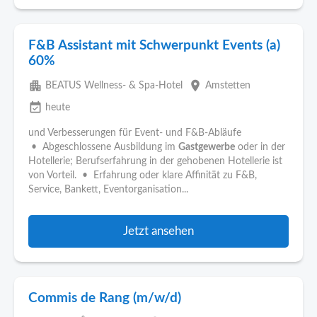
F&B Assistant mit Schwerpunkt Events (a)
60%
apartment
place
BEATUS Wellness- & Spa-Hotel
Amstetten
event_available
heute
und Verbesserungen für Event- und F&B-Abläufe
• Abgeschlossene Ausbildung im
Gastgewerbe
oder in der
Hotellerie; Berufserfahrung in der gehobenen Hotellerie ist
von Vorteil. • Erfahrung oder klare Affinität zu F&B,
Service, Bankett, Eventorganisation...
Jetzt ansehen
Commis de Rang (m/w/d)