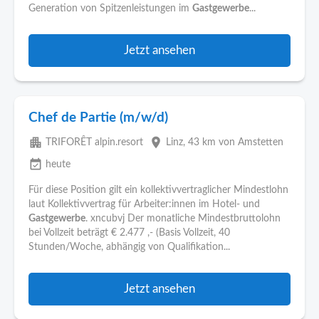
Generation von Spitzenleistungen im
Gastgewerbe
...
Jetzt ansehen
Chef de Partie (m/w/d)
apartment
place
TRIFORÊT alpin.resort
Linz
, 43 km von Amstetten
event_available
heute
Für diese Position gilt ein kollektivvertraglicher Mindestlohn
laut Kollektivvertrag für Arbeiter:innen im Hotel- und
Gastgewerbe
. xncubvj Der monatliche Mindestbruttolohn
bei Vollzeit beträgt € 2.477 ,- (Basis Vollzeit, 40
Stunden/Woche, abhängig von Qualifikation...
Jetzt ansehen