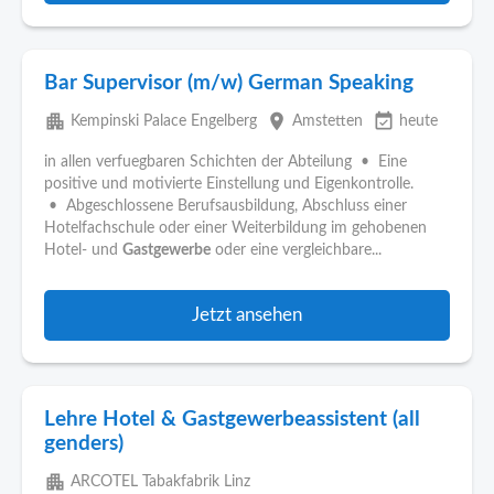
Bar Supervisor (m/w) German Speaking
apartment
place
event_available
Kempinski Palace Engelberg
Amstetten
heute
in allen verfuegbaren Schichten der Abteilung • Eine
positive und motivierte Einstellung und Eigenkontrolle.
• Abgeschlossene Berufsausbildung, Abschluss einer
Hotelfachschule oder einer Weiterbildung im gehobenen
Hotel- und
Gastgewerbe
oder eine vergleichbare...
Jetzt ansehen
Lehre Hotel & Gastgewerbeassistent (all
genders)
apartment
ARCOTEL Tabakfabrik Linz