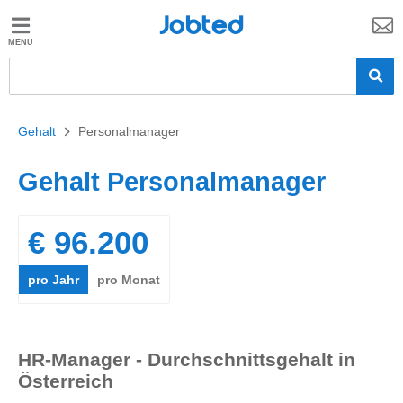
Jobted
Jobted
Jobs
Gehalt
Gehalt
>
Personalmanager
Gehalt Personalmanager
€ 96.200
pro Jahr
pro Monat
HR-Manager - Durchschnittsgehalt in
Österreich