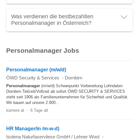
Personalmanager genug? Schauen Sie das
Das durchschnittliche
Einstiegsgehalt für
Personalmanager Gehalt
mal genauer an! (Stand
Was verdienen die bestbezahlten
Personalmanager
in Österreich liegt bei
€ 80.000
2026).
Personalmanager in Österreich?
brutto pro Jahr
.
Ein Top
Gehalt als Personalmanager
in Österreich
kann über
€ 160.000 brutto pro Jahr
liegen.
Personalmanager Jobs
Spitzengehälter in diesen Beruf entdecken:
Personalchefs großer Konzerne oder Head of
Human Resources verdienen am meisten.
Personalmanager (m/w/d)
ÖWD Security & Services
-
Dornbirn
Personalmanager
(m/w/d) Schwerpunkt Vorbereitung Lohndaten
Dornbirn Teilzeit/Vollzeit ab sofort ÖWD SECURITY & SERVICES
steht seit 1906 als Familienunternehmen für Sicherheit und Qualität.
Wir bauen auf unsere 2.800...
karriere.at
-
6 Tage alt
HR Manager/in /m-w-d)
Isolena Naturfaservliese GmbH / Lehner Wool
-