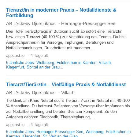
und AmtstierärztInnen verdienen am meisten.
Tierarzt/in in moderner Praxis – Notfalldienste &
Fortbildung
AB L?ckeby Djursjukhus
-
Hermagor-Pressegger See
Drei Höfe Tierarztpraxis in Buttikon sucht ab sofort eine Tierärztin
bzw. einen
Tierarzt
(40-100 %) zur Verstärkung des Teams. Du bist
Ansprechpartner:in für Vorsorge, Impfungen, Beratungen und
Notfallbehandlungen. Du arbeitest mit moderner...
appcast.io
-
4 Tage alt
6 ähnliche Jobs: Wolfsberg, Feldkirchen in Kärnten, Villach,
Klagenfurt, Spittal an der Drau...
Tierarzt/Tierärztin – Vielfältige Praxis & Notfalldienst
AB L?ckeby Djursjukhus
-
Villach
Tierklinik am Kreis Netstal sucht Tierärztin/-arzt in Netstal mit 40–100
% Anstellung. Du betreust Patienten von Vorsorge über Impfungen bis
zur Notfallbehandlung und beraten Besitzer kompetent. Zu den
Aufgaben gehören Diagnostik, Therapieplanung,...
appcast.io
-
4 Tage alt
6 ähnliche Jobs: Hermagor-Pressegger See, Wolfsberg, Feldkirchen in
Kärnten, Klagenfurt, St. Veit an der Glan...