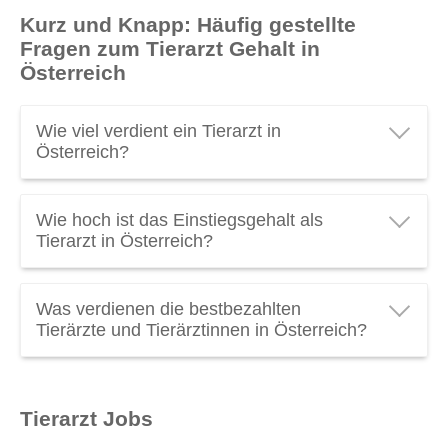
Kurz und Knapp: Häufig gestellte
Fragen zum Tierarzt Gehalt in
Österreich
Wie viel verdient ein Tierarzt in
Österreich?
Ein Tierarzt in Österreich verdient durchschnittlich
Wie hoch ist das Einstiegsgehalt als
€ 2.612 brutto pro Monat
oder
€ 36.600 brutto pro
Tierarzt in Österreich?
Jahr
. Verdienen Sie als Tierarzt genug? Schauen
Sie das
Tierarzt Gehalt
mal genauer an! (Stand
Das durchschnittliche
Einstiegsgehalt für Tierärzte
2026).
Was verdienen die bestbezahlten
und Tierärztinnen
in Österreich liegt bei
€ 2.200
Tierärzte und Tierärztinnen in Österreich?
brutto pro Monat
.
Ein Top
Gehalt als Tierarzt
in Österreich kann über
€ 4.960 brutto pro Monat
liegen. Spitzengehälter in
Tierarzt Jobs
diesen Beruf entdecken: Tierärzte mit Fachtierarzttitel