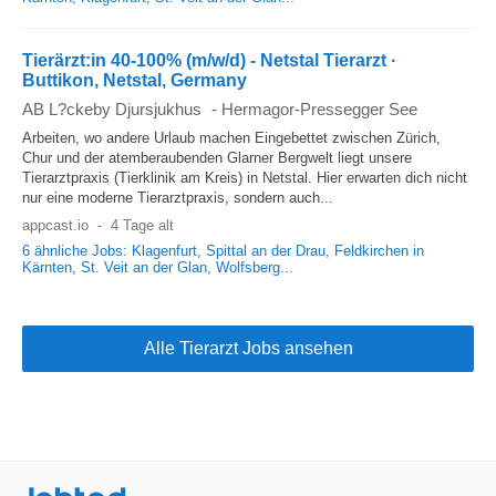
Tierärzt:in 40-100% (m/w/d) - Netstal Tierarzt ·
Buttikon, Netstal, Germany
AB L?ckeby Djursjukhus
-
Hermagor-Pressegger See
Arbeiten, wo andere Urlaub machen Eingebettet zwischen Zürich,
Chur und der atemberaubenden Glarner Bergwelt liegt unsere
Tierarztpraxis (Tierklinik am Kreis) in Netstal. Hier erwarten dich nicht
nur eine moderne Tierarztpraxis, sondern auch...
appcast.io
-
4 Tage alt
6 ähnliche Jobs: Klagenfurt, Spittal an der Drau, Feldkirchen in
Kärnten, St. Veit an der Glan, Wolfsberg...
Alle Tierarzt Jobs ansehen