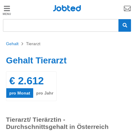
Jobted
Jobted
Jobs
Gehalt
Gehalt
>
Tierarzt
Gehalt Tierarzt
€ 2.612
pro Monat
pro Jahr
Tierarzt/ Tierärztin -
Durchschnittsgehalt in Österreich