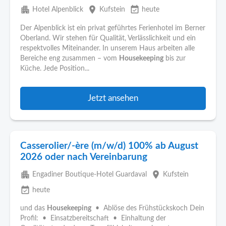
apartment
place
event_available
Hotel Alpenblick
Kufstein
heute
Der Alpenblick ist ein privat geführtes Ferienhotel im Berner
Oberland. Wir stehen für Qualität, Verlässlichkeit und ein
respektvolles Miteinander. In unserem Haus arbeiten alle
Bereiche eng zusammen – vom
Housekeeping
bis zur
Küche. Jede Position...
Jetzt ansehen
Casserolier/-ère (m/w/d) 100% ab August
2026 oder nach Vereinbarung
apartment
place
Engadiner Boutique-Hotel Guardaval
Kufstein
event_available
heute
und das
Housekeeping
• Ablöse des Frühstückskoch Dein
Profil: • Einsatzbereitschaft • Einhaltung der