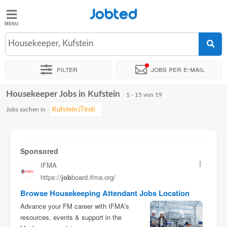
Jobted
Jobted
Jobs
Housekeeper, Kufstein
Filter
Jobs per e-mail
Gehalt
Housekeeper Jobs in Kufstein
Sortieren nach
Genauer Standort
Unternehmen
1 - 15 von 19
Jobs suchen in