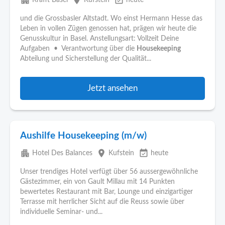
apartment
place
event_available
Krafft Basel
Kufstein
heute
und die Grossbasler Altstadt. Wo einst Hermann Hesse das
Leben in vollen Zügen genossen hat, prägen wir heute die
Genusskultur in Basel. Anstellungsart: Vollzeit Deine
Aufgaben • Verantwortung über die
Housekeeping
Abteilung und Sicherstellung der Qualität...
Jetzt ansehen
Aushilfe Housekeeping (m/w)
apartment
place
event_available
Hotel Des Balances
Kufstein
heute
Unser trendiges Hotel verfügt über 56 aussergewöhnliche
Gästezimmer, ein von Gault Millau mit 14 Punkten
bewertetes Restaurant mit Bar, Lounge und einzigartiger
Terrasse mit herrlicher Sicht auf die Reuss sowie über
individuelle Seminar- und...