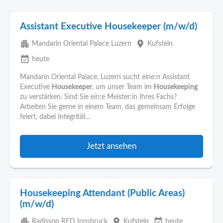
Assistant Executive Housekeeper (m/w/d)
apartment
place
Mandarin Oriental Palace Luzern
Kufstein
event_available
heute
Mandarin Oriental Palace, Luzern sucht eine:n Assistant
Executive
Housekeeper
, um unser Team im
Housekeeping
zu verstärken. Sind Sie ein:e Meister:in Ihres Fachs?
Arbeiten Sie gerne in einem Team, das gemeinsam Erfolge
feiert, dabei Integrität...
Jetzt ansehen
Housekeeping Attendant (Public Areas)
(m/w/d)
apartment
place
event_available
Radisson RED Innsbruck
Kufstein
heute