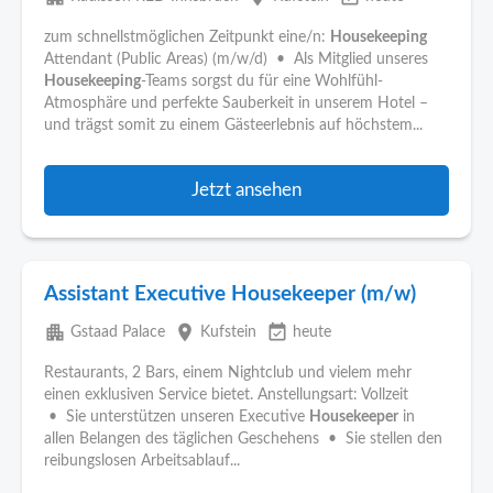
zum schnellstmöglichen Zeitpunkt eine/n:
Housekeeping
Attendant (Public Areas) (m/w/d) • Als Mitglied unseres
Housekeeping
-Teams sorgst du für eine Wohlfühl-
Atmosphäre und perfekte Sauberkeit in unserem Hotel –
und trägst somit zu einem Gästeerlebnis auf höchstem...
Jetzt ansehen
Assistant Executive Housekeeper (m/w)
apartment
place
event_available
Gstaad Palace
Kufstein
heute
Restaurants, 2 Bars, einem Nightclub und vielem mehr
einen exklusiven Service bietet. Anstellungsart: Vollzeit
• Sie unterstützen unseren Executive
Housekeeper
in
allen Belangen des täglichen Geschehens • Sie stellen den
reibungslosen Arbeitsablauf...