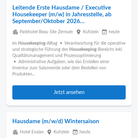
Leitende Erste Hausdame / Executive
Housekeeper (m/w) in Jahresstelle, ab
September/Oktober 2026...
apartment
place
event_available
Parkhotel Beau Site Zermatt
Kufstein
heute
im
Housekeeping
-Alltag • Verantwortung für die operative
und strategische Führung des
Housekeeping
-Bereichs inkl.
Qualitätsmanagement und Prozessoptimierung
• Administrative Aufgaben, wie das Erstellen einer
Inventur zum Saisonende oder dem Bestellen von
Produkten...
Jetzt ansehen
Hausdame (m/w/d) Wintersaison
apartment
place
event_available
Hotel Enzian
Kufstein
heute