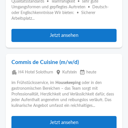
Qualitätsstandards • Teamfähigkeit • sehr gute
Umgangsformen und gepflegtes Auftreten • Deutsch-
oder Englischkenntnisse Wir bieten: • Sicherer
Arbeitsplatz...
Jetzt ansehen
Commis de Cuisine (m/w/d)
apartment
place
event_available
H4 Hotel Solothurn
Kufstein
heute
im Frühstücksservice, im
Housekeeping
oder in den
gastronomischen Bereichen – das Team sorgt mit
Professionalität, Herzlichkeit und Verlässlichkeit dafür, dass
jeder Aufenthalt angenehm und reibungslos verläuft. Das
kulinarische Angebot umfasst ein reichhaltiges...
Jetzt ansehen