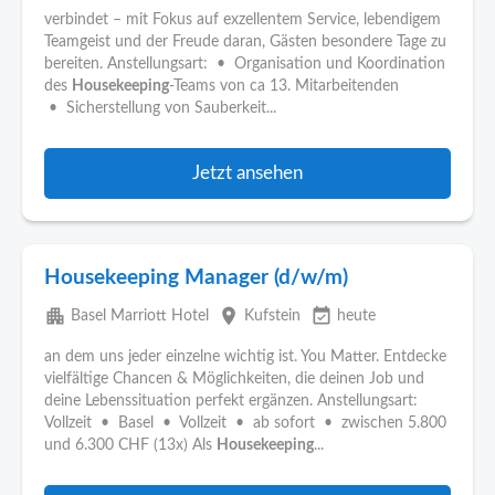
verbindet – mit Fokus auf exzellentem Service, lebendigem
Teamgeist und der Freude daran, Gästen besondere Tage zu
bereiten. Anstellungsart: • Organisation und Koordination
des
Housekeeping
-Teams von ca 13. Mitarbeitenden
• Sicherstellung von Sauberkeit...
Jetzt ansehen
Housekeeping Manager (d/w/m)
apartment
place
event_available
Basel Marriott Hotel
Kufstein
heute
an dem uns jeder einzelne wichtig ist. You Matter. Entdecke
vielfältige Chancen & Möglichkeiten, die deinen Job und
deine Lebenssituation perfekt ergänzen. Anstellungsart:
Vollzeit • Basel • Vollzeit • ab sofort • zwischen 5.800
und 6.300 CHF (13x) Als
Housekeeping
...