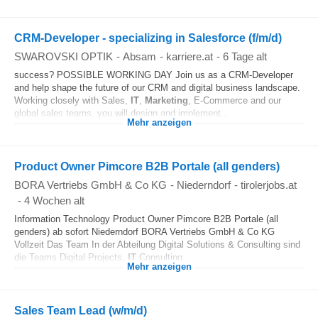
CRM-Developer - specializing in Salesforce (f/m/d)
SWAROVSKI OPTIK
-
Absam
-
karriere.at
-
6 Tage alt
success? POSSIBLE WORKING DAY Join us as a CRM-Developer
and help shape the future of our CRM and digital business landscape.
Working closely with Sales,
IT
,
Marketing
, E-Commerce and our
global sales teams, you will design and implement...
Mehr anzeigen
Product Owner Pimcore B2B Portale (all genders)
BORA Vertriebs GmbH & Co KG
-
Niederndorf
-
tirolerjobs.at
-
4 Wochen alt
Information Technology Product Owner Pimcore B2B Portale (all
genders) ab sofort Niederndorf BORA Vertriebs GmbH & Co KG
Vollzeit Das Team In der Abteilung Digital Solutions & Consulting sind
die Teams Digital Projects,
IT
Consulting...
Mehr anzeigen
Sales Team Lead (w/m/d)