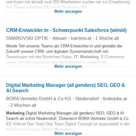
und Asien mit aktuell rund 550 Mitarbeitern suchen wir zur Erweiterung
des Teams erfahrene Microsoft Dynamics 365...
Mehr anzeigen
CRM-Entwickler:in - Schwerpunkt Salesforce (w/m/d)
SWAROVSKI OPTIK
-
Absam
-
karriere.at
-
1 Woche alt
Werde Teil unseres Teams als CRM-Entwickler:in und gestalte die
Zukunft unserer CRM- und digitalen Systemlandschaft mit.
Gemeinsam mit den Bereichen Sales,
IT
,
Marketing
, E-Commerce
sowie unseren internationalen Vertriebsteams entwickelst...
Mehr anzeigen
Digital Marketing Manager (all genders) SEO, GEO &
AI Search
BORA Vertriebs GmbH & Co KG
-
Niederndorf
-
tirolerjobs.at
-
2 Wochen alt
Marketing
Digital Marketing Manager (all genders) SEO, GEO & AI
Search ab sofort Niederndorf, Österreich BORA Vertriebs GmbH & Co
KG Vollzeit Das Team Das Team Digital Concept ist angesiedelt in der
Abteilung Corporate Digital
Marketing
...
Mehr anzeigen