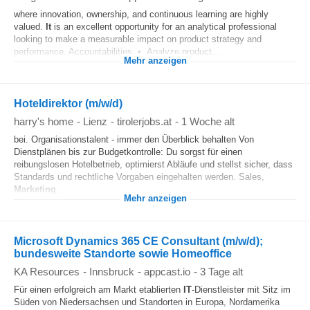
where innovation, ownership, and continuous learning are highly
valued.
It
is an excellent opportunity for an analytical professional
looking to make a measurable impact on product strategy and
performance. Accountabilities • Analyze product...
Mehr anzeigen
Hoteldirektor (m/w/d)
harry's home
-
Lienz
-
tirolerjobs.at
-
1 Woche alt
bei. Organisationstalent - immer den Überblick behalten Von
Dienstplänen bis zur Budgetkontrolle: Du sorgst für einen
reibungslosen Hotelbetrieb, optimierst Abläufe und stellst sicher, dass
Standards und rechtliche Vorgaben eingehalten werden. Sales,
Marketing
...
Mehr anzeigen
Microsoft Dynamics 365 CE Consultant (m/w/d);
bundesweite Standorte sowie Homeoffice
KA Resources
-
Innsbruck
-
appcast.io
-
3 Tage alt
Für einen erfolgreich am Markt etablierten
IT
‑Dienstleister mit Sitz im
Süden von Niedersachsen und Standorten in Europa, Nordamerika