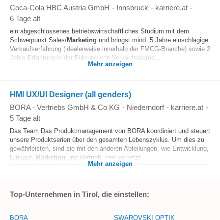
Coca-Cola HBC Austria GmbH
-
Innsbruck
-
karriere.at
-
6 Tage alt
ein abgeschlossenes betriebswirtschaftliches Studium mit dem
Schwerpunkt Sales/
Marketing
und bringst mind. 5 Jahre einschlägige
Verkaufserfahrung (idealerweise innerhalb der FMCG-Branche) sowie 2
Jahre Erfahrung in der Führung von Verkaufsteams...
Mehr anzeigen
HMI UX/UI Designer (all genders)
BORA - Vertriebs GmbH & Co KG
-
Niederndorf
-
karriere.at
-
5 Tage alt
Das Team Das Produktmanagement von BORA koordiniert und steuert
unsere Produktserien über den gesamten Lebenszyklus. Um dies zu
gewährleisten, sind sie mit den anderen Abteilungen, wie Entwicklung,
Einkauf,
Marketing
und Vertrieb, eng vernetzt...
Mehr anzeigen
Top-Unternehmen in Tirol, die einstellen:
BORA
SWAROVSKI OPTIK