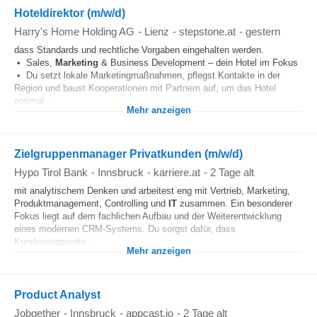
Hoteldirektor (m/w/d)
Harry's Home Holding AG
-
Lienz
-
stepstone.at
-
gestern
dass Standards und rechtliche Vorgaben eingehalten werden.
• Sales,
Marketing
& Business Development – dein Hotel im Fokus
• Du setzt lokale Marketingmaßnahmen, pflegst Kontakte in der
Region und baust Kooperationen mit Partnern auf, um das Hotel
optimal...
Mehr anzeigen
Zielgruppenmanager Privatkunden (m/w/d)
Hypo Tirol Bank
-
Innsbruck
-
karriere.at
-
2 Tage alt
mit analytischem Denken und arbeitest eng mit Vertrieb, Marketing,
Produktmanagement, Controlling und
IT
zusammen. Ein besonderer
Fokus liegt auf dem fachlichen Aufbau und der Weiterentwicklung
eines modernen CRM-Systems. Du sorgst dafür, dass
Kundensegmente...
Mehr anzeigen
Product Analyst
Jobgether
-
Innsbruck
-
appcast.io
-
2 Tage alt