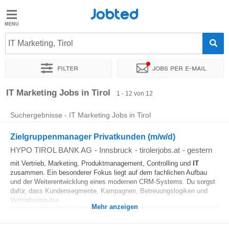
Jobted
Jobted
Jobs
IT Marketing, Tirol
Filter
Jobs per e-mail
Gehalt
Sortieren nach
Unternehmen
Zeitintensität
IT Marketing Jobs in Tirol
1 - 12 von 12
Suchergebnisse - IT Marketing Jobs in Tirol
Zielgruppenmanager Privatkunden (m/w/d)
HYPO TIROL BANK AG
-
Innsbruck
-
tirolerjobs.at
-
gestern
mit Vertrieb, Marketing, Produktmanagement, Controlling und
IT
zusammen. Ein besonderer Fokus liegt auf dem fachlichen Aufbau
und der Weiterentwicklung eines modernen CRM-Systems. Du sorgst
dafür, dass Kundensegmente, Kampagnen, Betreuungslogiken und
Vertriebsimpulse...
Mehr anzeigen