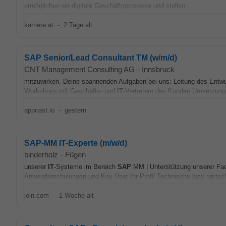
ermöglichen wir digitale Geschäftsprozesse und stellen...
karriere.at
-
2 Tage alt
SAP Senior/Lead Consultant TM (w/m/d)
CNT Management Consulting AG
-
Innsbruck
mitzuwirken. Deine spannenden Aufgaben bei uns: Leitung des Entwu
Workshops mit Geschäfts- und
IT
-Vertretern des Kunden Umsetzung
appcast.io
-
gestern
SAP-MM IT-Experte (m/w/d)
binderholz
-
Fügen
unserer
IT
-Systeme im Bereich
SAP
MM | Unterstützung unserer Fac
Anwenderschulungen und Key User Ihr Profil Technische bzw. wirtsch
join.com
-
1 Woche alt