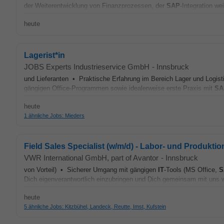
der Weiterentwicklung von Finanzprozessen, der
SAP
-Integration we
heute
Lagerist*in
JOBS Experts Industrieservice GmbH
-
Innsbruck
und Lieferanten • Praktische Erfahrung im Bereich Lager und Logi
gängigen Office-Programmen sowie idealerweise erste Praxis mit
SA
heute
1 ähnliche Jobs: Mieders
Field Sales Specialist (w/m/d) - Labor- und Produkti
VWR International GmbH, part of Avantor
-
Innsbruck
von Vorteil) • Sicherer Umgang mit gängigen
IT
-Tools (MS Office,
S
Dich eigenverantwortlich einzubringen und Dich gemeinsam mit uns w
heute
5 ähnliche Jobs: Kitzbühel, Landeck, Reutte, Imst, Kufstein