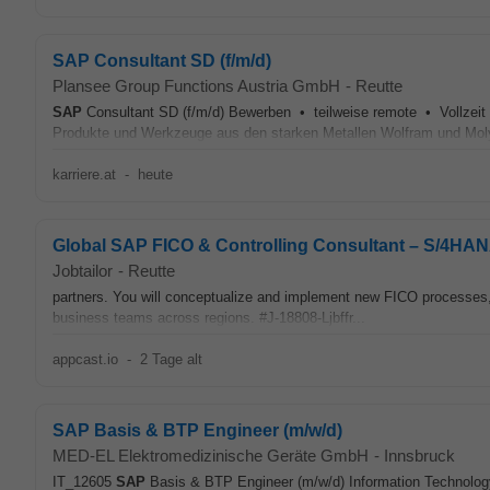
SAP Consultant SD (f/m/d)
Plansee Group Functions Austria GmbH
-
Reutte
SAP
Consultant SD (f/m/d) Bewerben • teilweise remote • Vollz
Produkte und Werkzeuge aus den starken Metallen Wolfram und Molyb
karriere.at
-
heute
Global SAP FICO & Controlling Consultant – S/4HA
Jobtailor
-
Reutte
partners. You will conceptualize and implement new FICO processes, 
business teams across regions. #J-18808-Ljbffr...
appcast.io
-
2 Tage alt
SAP Basis & BTP Engineer (m/w/d)
MED-EL Elektromedizinische Geräte GmbH
-
Innsbruck
IT_12605
SAP
Basis & BTP Engineer (m/w/d) Information Technology 