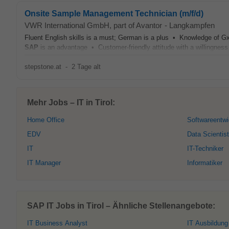
Onsite Sample Management Technician (m/f/d)
VWR International GmbH, part of Avantor
-
Langkampfen
Fluent English skills is a must; German is a plus • Knowledge of G
SAP
is an advantage • Customer-friendly attitude with a willingness 
stepstone.at
-
2 Tage alt
Mehr Jobs – IT in Tirol:
Home Office
Softwareentwi
EDV
Data Scientist
IT
IT-Techniker
IT Manager
Informatiker
SAP IT Jobs in Tirol – Ähnliche Stellenangebote:
IT Business Analyst
IT Ausbildung