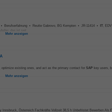
eit • Berufserfahrung • Reutte Gabrovo, BG Kempten • JR-11414 •
IT
, EDV
dän: das ist seit...
Mehr anzeigen
NA
optimize existing ones, and act as the primary contact for
SAP
key users, b
Mehr anzeigen
Innsbruck, Österreich Fachkräfte Vollzeit 38,5 h Unbefristet Bewerben Als
I