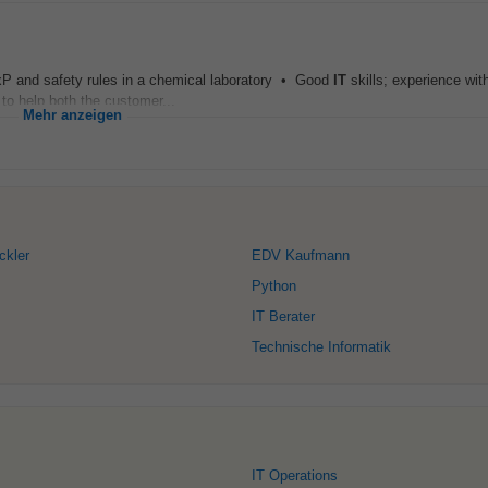
xP and safety rules in a chemical laboratory • Good
IT
skills; experience wit
to help both the customer...
Mehr anzeigen
ckler
EDV Kaufmann
Python
IT Berater
Technische Informatik
IT Operations