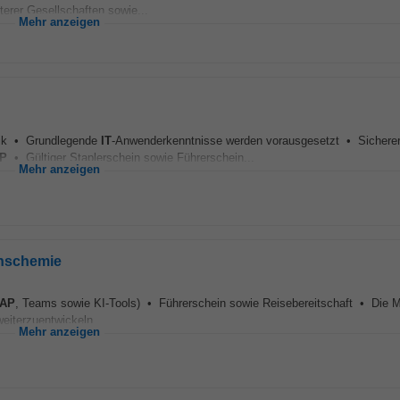
iterer Gesellschaften sowie...
Mehr anzeigen
stik • Grundlegende
IT
-Anwenderkenntnisse werden vorausgesetzt • Sichere
P
• Gültiger Staplerschein sowie Führerschein...
Mehr anzeigen
onschemie
AP
, Teams sowie KI-Tools) • Führerschein sowie Reisebereitschaft • Die M
eiterzuentwickeln...
Mehr anzeigen