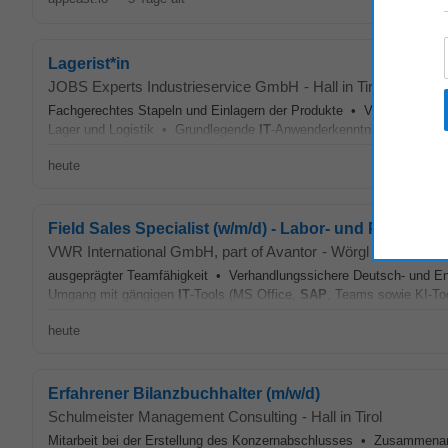
Lagerist*in
JOBS Experts Industrieservice GmbH
-
Hall in Tirol
Fachgerechtes Stapeln und Einlagern der Produkte • Verladen und 
Lager und Logistik • Grundlegende
IT
-Anwenderkenntnisse werden v
heute
Field Sales Specialist (w/m/d) - Labor- und Produkti
VWR International GmbH, part of Avantor
-
Wörgl
ausgeprägter Teamfähigkeit • Verhandlungssichere Deutsch- und Eng
Umgang mit gängigen
IT
-Tools (MS Office,
SAP
, Teams sowie KI-Too
heute
Erfahrener Bilanzbuchhalter (m/w/d)
Schulmeister Management Consulting
-
Hall in Tirol
Mitarbeit bei der Erstellung des Konzernabschlusses • Zusammenarb