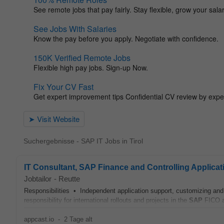
Suchergebnisse - SAP IT Jobs in Tirol
IT Consultant, SAP Finance and Controlling Applicat
Jobtailor
-
Reutte
Responsibilities • Independent application support, customizing an
responsibility for international rollouts and projects in the
SAP
FICO a
appcast.io
-
2 Tage alt