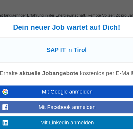
t langjaehriger Erfahrung in der Energiewirtschaft. Remote Vollzeit 2x pro Ja
ng und Umsetzung von
SAP
-Projekten...
Mehr anzeigen
Dein neuer Job wartet auf Dich!
SAP IT
in
Tirol
onschemie
lischkenntnisse in Wort und Schrift (weitere Fremdsprachen von Vorteil) • 
ls) • Führerschein sowie Reisebereitschaft...
Erhalte
aktuelle Jobangebote
kostenlos per E-Mail
Mehr anzeigen
Mit Google anmelden
Mit Facebook anmelden
ne erfahrene Persönlichkeit, die aktiv an der Einführung und Weiterentwicklung
en den operativen...
Mit Linkedin anmelden
Mehr anzeigen