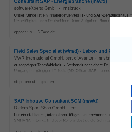
Consultant SAP - Energiebranche (m/w/d)
softwareXperts GmbH
-
Innsbruck
Unser Kunde ist ein inhabergefuehrtes
IT
- und
SAP
-Beratungshaus mi
Reisetätigkeit nach Deutschland Deine Aufgaben Planung, Steueru
appcast.io
-
5 Tage alt
Field Sales Specialist (w/m/d) - Labor- und Produkti
VWR International GmbH, part of Avantor
-
Innsbruck
ausgeprägter Teamfähigkeit • Verhandlungssichere Deutsch- und Eng
Umgang mit gängigen
IT
-Tools (MS Office,
SAP
, Teams sowie KI-Too
stepstone.at
-
gestern
SAP Inhouse Consultant SCM (m/w/d)
Dieters Sport-Shop GmbH
-
Imst
Für ein etabliertes, international tätiges Unternehmen suchen wir ei
S/4HANA mitwirkt. In dieser Rolle bildest du die Schnittstelle zwisch
appcast.io
-
5 Tage alt