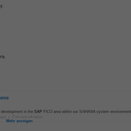
ions
d development in the
SAP
FICO area within our S/4HANA system environmen
rea • Conceptualization...
Mehr anzeigen