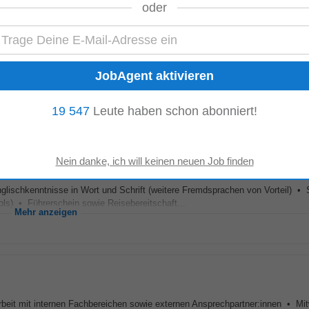
oder
Entladen von Fahrzeugen von Kunden und Lieferanten • Praktische Erfahrun
orausgesetzt • Sicherer Umgang mit gängigen...
Mehr anzeigen
19 547
Leute haben schon abonniert!
onschemie
lischkenntnisse in Wort und Schrift (weitere Fremdsprachen von Vorteil) • 
ls) • Führerschein sowie Reisebereitschaft...
Mehr anzeigen
eit mit internen Fachbereichen sowie externen Ansprechpartner:innen • Mit