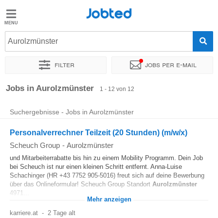
Jobted
Jobted
Jobs
Aurolzmünster
Filter
Jobs per e-mail
Gehalt
Sortieren nach
Genauer Standort
Unternehmen
Zeitintens
Jobs in Aurolzmünster
1 - 12 von 12
Suchergebnisse - Jobs in Aurolzmünster
Personalverrechner Teilzeit (20 Stunden) (m/w/x)
Scheuch Group
-
Aurolzmünster
und Mitarbeiterrabatte bis hin zu einem Mobility Programm. Dein Job
bei Scheuch ist nur einen kleinen Schritt entfernt. Anna-Luise
Schachinger (HR +43 7752 905-5016) freut sich auf deine Bewerbung
über das Onlineformular! Scheuch Group Standort
Aurolzmünster
4971...
Mehr anzeigen
karriere.at
-
2 Tage alt