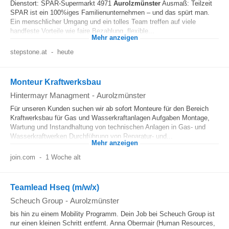
Dienstort: SPAR-Supermarkt 4971
Aurolzmünster
Ausmaß: Teilzeit
SPAR ist ein 100%iges Familienunternehmen – und das spürt man.
Ein menschlicher Umgang und ein tolles Team treffen auf viele
handfeste Vorteile wie faire Bezahlung, flexible...
Mehr anzeigen
stepstone.at
-
heute
Monteur Kraftwerksbau
Hintermayr Managment
-
Aurolzmünster
Für unseren Kunden suchen wir ab sofort Monteure für den Bereich
Kraftwerksbau für Gas und Wasserkraftanlagen Aufgaben Montage,
Wartung und Instandhaltung von technischen Anlagen in Gas- und
Wasserkraftwerken Durchführung von Reparatur- und...
Mehr anzeigen
join.com
-
1 Woche alt
Teamlead Hseq (m/w/x)
Scheuch Group
-
Aurolzmünster
bis hin zu einem Mobility Programm. Dein Job bei Scheuch Group ist
nur einen kleinen Schritt entfernt. Anna Obermair (Human Resources,