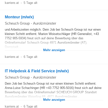
karriere.at
-
5 Tage alt
Monteur (m/w/x)
Scheuch Group
-
Aurolzmünster
und Arbeitszeiten möglich. Dein Job bei Scheuch Group ist nur einen
kleinen Schritt entfernt. Marion Woisetschläger (HR Generalist, +43
7752 905-5934) freut sich auf deine Bewerbung über das
Onlineformular! Scheuch Group 4971
Aurolzmünster
(AT),
Dornstadt...
Mehr anzeigen
karriere.at
-
6 Tage alt
IT Helpdesk & Field Service (m/w/x)
Scheuch Group
-
Aurolzmünster
Dein Job bei Scheuch Group ist nur einen kleinen Schritt entfernt.
Anna-Luise Schachinger (HR +43 7752 905-5016) freut sich auf deine
Bewerbung über das Onlineformular! SCHEUCH GROUP Standort
Aurolzmünster
Weierfing 68, 4871
Aurolzmünster
...
Mehr anzeigen
karriere.at
-
6 Tage alt