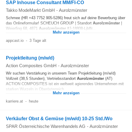
SAP Inhouse Consultant MM/FI-CO
Takko ModeMarkt GmbH
-
Aurolzmünster
Schmee (HR +43 7752 905-5286) freut sich auf deine Bewerbung über
das Onlineformular! SCHEUCH GROUP | Standort
Aurolzmünster
|
Weierfing 68, 4871
Aurolzmünster
#J-18808-Ljbffr...
Mehr anzeigen
appcast.io
-
3 Tage alt
Projektleitung (m/w/d)
Action Composites GmbH
-
Aurolzmünster
Wir suchen Verstärkung in unserem Team Projektleitung (m/w/d)
Vollzeit (38,5 Stunden), Vertriebsstandort
Aurolzmünster
(AT)
ACTION COMPOSITES ist ein weltweit agierendes Unternehmen mit
starken Wurzeln in Oberösterreich...
Mehr anzeigen
karriere.at
-
heute
Verkäufer Obst & Gemüse (m/w/d) 10-25 Std./Wo
SPAR Österreichische Warenhandels AG
-
Aurolzmünster