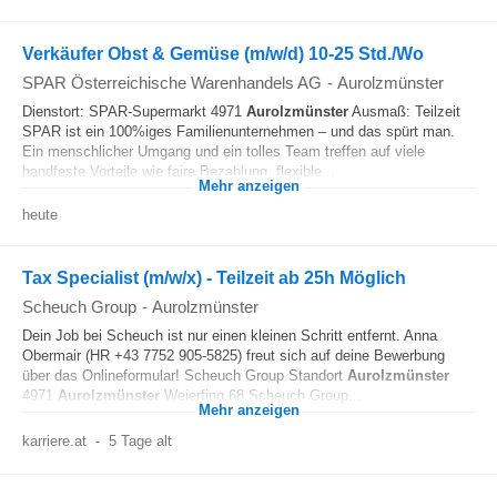
Verkäufer Obst & Gemüse (m/w/d) 10-25 Std./Wo
SPAR Österreichische Warenhandels AG
-
Aurolzmünster
Dienstort: SPAR-Supermarkt 4971
Aurolzmünster
Ausmaß: Teilzeit
SPAR ist ein 100%iges Familienunternehmen – und das spürt man.
Ein menschlicher Umgang und ein tolles Team treffen auf viele
handfeste Vorteile wie faire Bezahlung, flexible...
Mehr anzeigen
heute
Tax Specialist (m/w/x) - Teilzeit ab 25h Möglich
Scheuch Group
-
Aurolzmünster
Dein Job bei Scheuch ist nur einen kleinen Schritt entfernt. Anna
Obermair (HR +43 7752 905-5825) freut sich auf deine Bewerbung
über das Onlineformular! Scheuch Group Standort
Aurolzmünster
4971
Aurolzmünster
Weierfing 68 Scheuch Group...
Mehr anzeigen
karriere.at
-
5 Tage alt