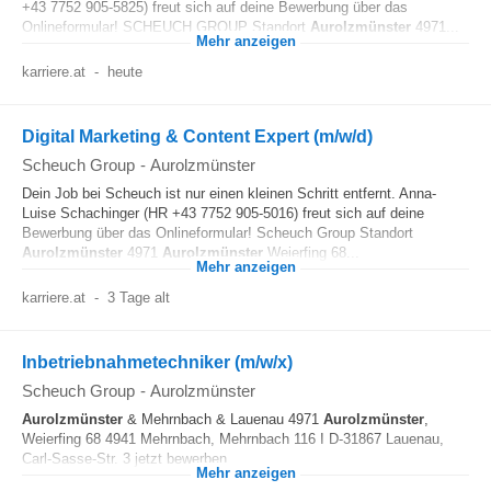
+43 7752 905-5825) freut sich auf deine Bewerbung über das
Onlineformular! SCHEUCH GROUP Standort
Aurolzmünster
4971...
Mehr anzeigen
karriere.at
-
heute
Digital Marketing & Content Expert (m/w/d)
Scheuch Group
-
Aurolzmünster
Dein Job bei Scheuch ist nur einen kleinen Schritt entfernt. Anna-
Luise Schachinger (HR +43 7752 905-5016) freut sich auf deine
Bewerbung über das Onlineformular! Scheuch Group Standort
Aurolzmünster
4971
Aurolzmünster
Weierfing 68...
Mehr anzeigen
karriere.at
-
3 Tage alt
Inbetriebnahmetechniker (m/w/x)
Scheuch Group
-
Aurolzmünster
Aurolzmünster
& Mehrnbach & Lauenau 4971
Aurolzmünster
,
Weierfing 68 4941 Mehrnbach, Mehrnbach 116 I D-31867 Lauenau,
Carl-Sasse-Str. 3 jetzt bewerben...
Mehr anzeigen