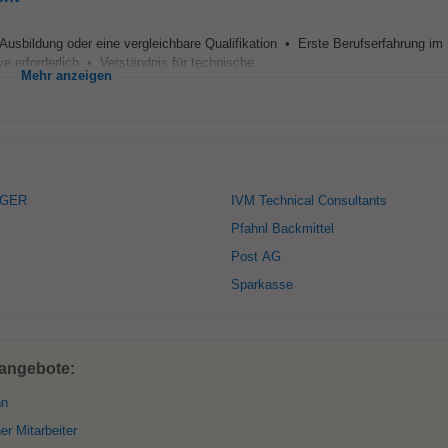
Ausbildung oder eine vergleichbare Qualifikation • Erste Berufserfahrung im
erforderlich • Verständnis für technische...
Mehr anzeigen
IGER
IVM Technical Consultants
Pfahnl Backmittel
Post AG
Sparkasse
nangebote:
nn
r Mitarbeiter