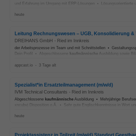
und Erfahrung im Umgang mit ERP-Lösungen • Lösungsorientierte u
heute
Leitung Rechnungswesen – UGB, Konsolidierung 
DREIHANS GmbH
-
Ried im Innkreis
der Arbeitsprozesse im Team und mit Schnittstellen • Gestaltungs
Dein Profil • Abgeschlossene
kaufmännische
Ausbildung sowie Bil
appcast.io
-
3 Tage alt
Spezialist*in Ersatzteilmanagement (m/w/d)
IVM Technical Consultants
-
Ried im Innkreis
Abgeschlossene
kaufmännische
Ausbildung • Mehrjährige Berufser
xncubvj Disposition o.Ä. • Sehr gute Englischkenntnisse in Wort und S
heute
Projektassistenz in Teilzeit (m/w/d) Standort Geestha