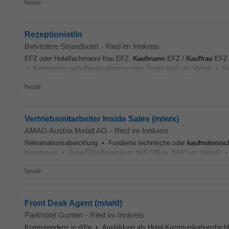
heute
Rezeptionist/in
Belvédère Strandhotel
-
Ried im Innkreis
EFZ oder Hotelfachmann/-frau EFZ,
Kaufmann
EFZ /
Kauffrau
EFZ o
• Kenntnisse vom Reservationssystem Protel sind von Vorteil • Si
heute
Vertriebsmitarbeiter Inside Sales (m/w/x)
AMAG Austria Metall AG
-
Ried im Innkreis
Reklamationsabwicklung • Fundierte technische oder
kaufmännisc
Kenntnisse • Gute EDV-Kenntnisse (MS Office, SAP von Vorteil) • 
heute
Front Desk Agent (m/w/d)
Parkhotel Gunten
-
Ried im Innkreis
Korrespondenz in d/f/e • Ausbildung als Hotel-Kommunikationsfach