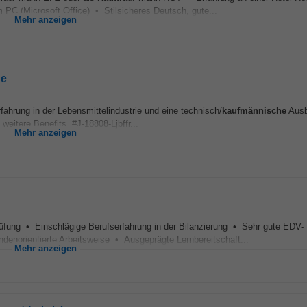
PC (Microsoft Office) • Stilsicheres Deutsch, gute...
Mehr anzeigen
he
fahrung in der Lebensmittelindustrie und eine technisch/
kaufmännische
Ausb
weitere Benefits. #J-18808-Ljbffr...
Mehr anzeigen
üfung • Einschlägige Berufserfahrung in der Bilanzierung • Sehr gute EDV-
denorientierte Arbeitsweise • Ausgeprägte Lernbereitschaft...
Mehr anzeigen