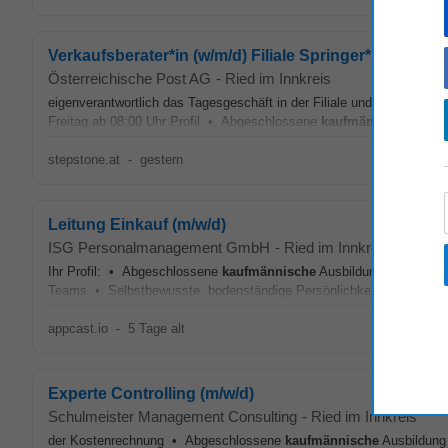
Verkaufsberater*in (w/m/d) Filiale Springer*in Raum 
Österreichische Post AG
-
Ried im Innkreis
eigenverantwortlich das Tagesgeschäft in der Filiale und stellst sic
Freitag ab 08:00 Uhr Profil • Abgeschlossene
kaufmännische
Ausbi
stepstone.at
-
gestern
Leitung Einkauf (m/w/d)
ISG Personalmanagement GmbH
-
Ried im Innkreis
Ihr Profil: • Abgeschlossene
kaufmännische
Ausbildung • Mehrjähr
Teams • Selbstbewusste, bodenständige Persönlichkeit mit hohem 
appcast.io
-
5 Tage alt
Experte Controlling (m/w/d)
Schulmeister Management Consulting
-
Ried im Innkreis
der Kostenrechnung • Abgeschlossene
kaufmännische
Ausbildung 