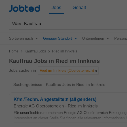
Jobted
Jobs
Gehalt
Was
Sortieren nach
Genauer Standort
Unternehmen
Persona
>
>
Home
Kauffrau Jobs
Ried im Innkreis
Kauffrau Jobs in Ried im Innkreis
Jobs suchen in
Ried im Innkreis (Oberösterreich)
Suchergebnisse - Kauffrau Jobs in Ried im Innkreis
Kfm./Techn. Angestellte:n (all genders)
Energie AG Oberösterreich
-
Ried im Innkreis
Für unserTochterunternehmen Energie AG Oberösterreich Erzeugung
Interessiert an dieser Stelle Sie finden alle relevanten Informatione