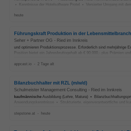
• Kenntnisse der Hotelsoftware Protel • Versierter Umgang mit dem 
heute
Führungskraft Produktion in der Lebensmittelbranc
Seher + Partner OG
-
Ried im Innkreis
und optimieren Produktionsprozesse. Erforderlich sind mehrjährige Er
Position bietet ein Jahresbruttogehalt ab € 90.000,- plus Prämien und 
appcast.io
-
2 Tage alt
Bilanzbuchhalter mit RZL (m/w/d)
Schulmeister Management Consulting
-
Ried im Innkreis
kaufmännische
Ausbildung (Lehre, Matura) • Bilanzbuchhaltungspr
Anwendungskenntnisse • Strukturierte, eigenverantwortliche und kun
stepstone.at
-
heute