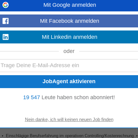
Mit Google anmelden
4910 Ried im Innkreis
Mit Facebook anmelden
her, dass alle Abläufe reibungslos funktionieren • Du unterstützt das Team vo
Mit Linkedin anmelden
ldung und Erfahrung im Verkauf...
Mehr anzeigen
oder
ige Berufserfahrung im Bereich Einkauf • Erfahrung in der Führung und Bil
Verhandlungsgeschick und Verständnis...
Mehr anzeigen
19 547
Leute haben schon abonniert!
• Einschlägige Berufserfahrung im operativen Controlling/Kostenrechnung • 