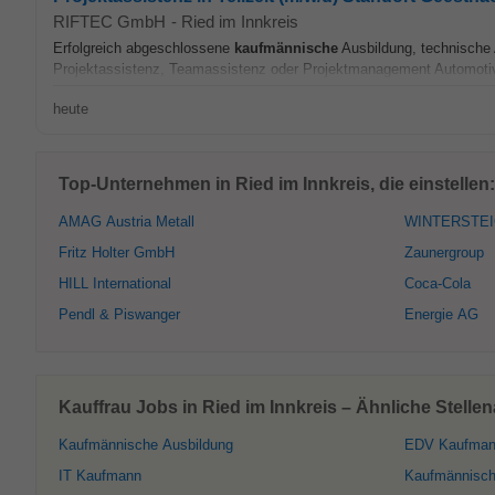
RIFTEC GmbH
-
Ried im Innkreis
Erfolgreich abgeschlossene
kaufmännische
Ausbildung, technische 
Projektassistenz, Teamassistenz oder Projektmanagement Automotive 
heute
Top-Unternehmen in Ried im Innkreis, die einstellen:
AMAG Austria Metall
WINTERSTE
Fritz Holter GmbH
Zaunergroup
HILL International
Coca-Cola
Pendl & Piswanger
Energie AG
Kauffrau Jobs in Ried im Innkreis – Ähnliche Stelle
Kaufmännische Ausbildung
EDV Kaufma
IT Kaufmann
Kaufmännische