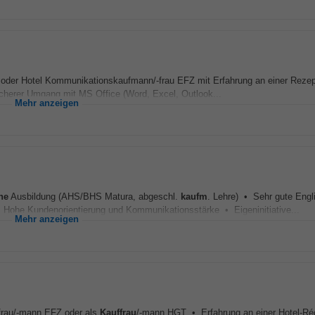
der Hotel Kommunikationskaufmann/-frau EFZ mit Erfahrung an einer Rezep
cherer Umgang mit MS Office (Word, Excel, Outlook...
Mehr anzeigen
he
Ausbildung (AHS/BHS Matura, abgeschl.
kaufm
. Lehre) • Sehr gute Engl
Hohe Kundenorientierung und Kommunikationsstärke • Eigeninitiative...
Mehr anzeigen
frau/-mann EFZ oder als
Kauffrau
/-mann HGT • Erfahrung an einer Hotel-Ré