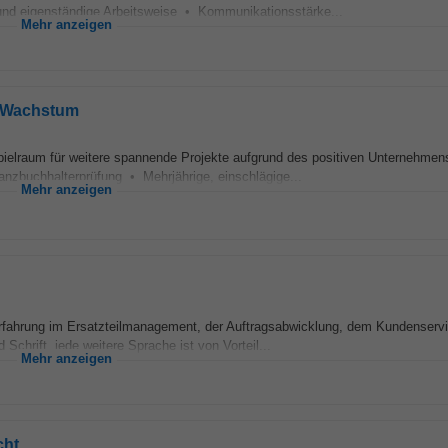
nd eigenständige Arbeitsweise • Kommunikationsstärke...
Mehr anzeigen
& Wachstum
spielraum für weitere spannende Projekte aufgrund des positiven Unternehm
anzbuchhalterprüfung • Mehrjährige, einschlägige...
Mehr anzeigen
fahrung im Ersatzteilmanagement, der Auftragsabwicklung, dem Kundenservi
chrift, jede weitere Sprache ist von Vorteil...
Mehr anzeigen
cht