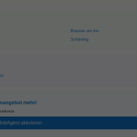
Braunau am Inn
Schärding
eis
enangebot mehr!
nnkreis