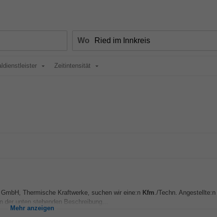
Wo
ldienstleister
Zeitintensität
 GmbH, Thermische Kraftwerke, suchen wir eine:n
Kfm
./Techn. Angestellte:n 
n in der unten stehenden Beschreibung...
Mehr anzeigen