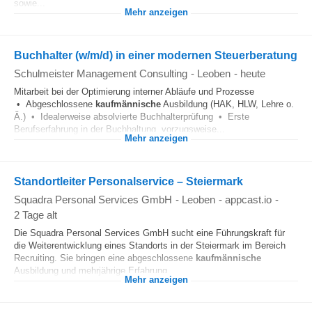
sowie...
Mehr anzeigen
Buchhalter (w/m/d) in einer modernen Steuerberatung
Schulmeister Management Consulting
-
Leoben
-
heute
Mitarbeit bei der Optimierung interner Abläufe und Prozesse
• Abgeschlossene
kaufmännische
Ausbildung (HAK, HLW, Lehre o.
Ä.) • Idealerweise absolvierte Buchhalterprüfung • Erste
Berufserfahrung in der Buchhaltung, vorzugsweise...
Mehr anzeigen
Standortleiter Personalservice – Steiermark
Squadra Personal Services GmbH
-
Leoben
-
appcast.io
-
2 Tage alt
Die Squadra Personal Services GmbH sucht eine Führungskraft für
die Weiterentwicklung eines Standorts in der Steiermark im Bereich
Recruiting. Sie bringen eine abgeschlossene
kaufmännische
Ausbildung und mehrjährige Erfahrung...
Mehr anzeigen