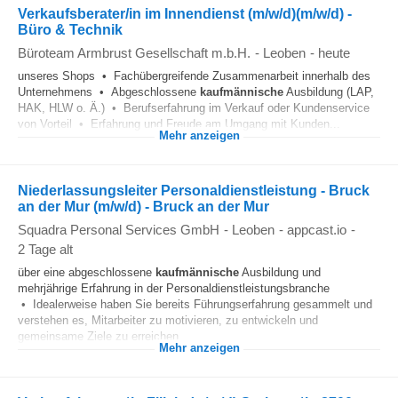
Verkaufsberater/in im Innendienst (m/w/d)(m/w/d) -
Büro & Technik
Büroteam Armbrust Gesellschaft m.b.H.
-
Leoben
-
heute
unseres Shops • Fachübergreifende Zusammenarbeit innerhalb des
Unternehmens • Abgeschlossene
kaufmännische
Ausbildung (LAP,
HAK, HLW o. Ä.) • Berufserfahrung im Verkauf oder Kundenservice
von Vorteil • Erfahrung und Freude am Umgang mit Kunden...
Mehr anzeigen
Niederlassungsleiter Personaldienstleistung - Bruck
an der Mur (m/w/d) - Bruck an der Mur
Squadra Personal Services GmbH
-
Leoben
-
appcast.io
-
2 Tage alt
über eine abgeschlossene
kaufmännische
Ausbildung und
mehrjährige Erfahrung in der Personaldienstleistungsbranche
• Idealerweise haben Sie bereits Führungserfahrung gesammelt und
verstehen es, Mitarbeiter zu motivieren, zu entwickeln und
gemeinsame Ziele zu erreichen...
Mehr anzeigen