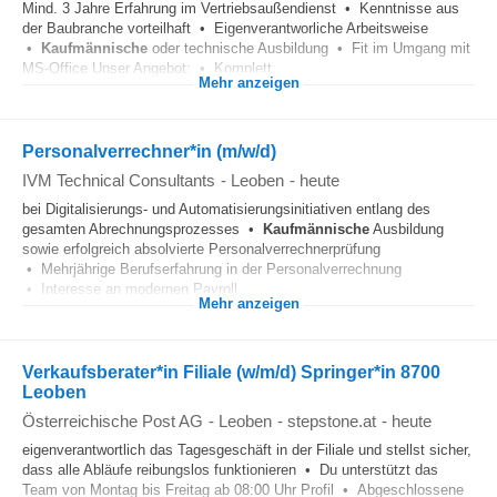
Mind. 3 Jahre Erfahrung im Vertriebsaußendienst • Kenntnisse aus
der Baubranche vorteilhaft • Eigenverantworliche Arbeitsweise
•
Kaufmännische
oder technische Ausbildung • Fit im Umgang mit
MS-Office Unser Angebot: • Komplett...
Mehr anzeigen
Personalverrechner*in (m/w/d)
IVM Technical Consultants
-
Leoben
-
heute
bei Digitalisierungs- und Automatisierungsinitiativen entlang des
gesamten Abrechnungsprozesses •
Kaufmännische
Ausbildung
sowie erfolgreich absolvierte Personalverrechnerprüfung
• Mehrjährige Berufserfahrung in der Personalverrechnung
• Interesse an modernen Payroll...
Mehr anzeigen
Verkaufsberater*in Filiale (w/m/d) Springer*in 8700
Leoben
Österreichische Post AG
-
Leoben
-
stepstone.at
-
heute
eigenverantwortlich das Tagesgeschäft in der Filiale und stellst sicher,
dass alle Abläufe reibungslos funktionieren • Du unterstützt das
Team von Montag bis Freitag ab 08:00 Uhr Profil • Abgeschlossene