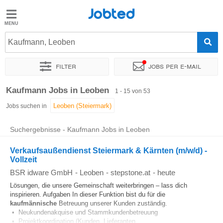
Jobted
Jobted
Jobs
Kaufmann, Leoben
Filter
Jobs per e-mail
Gehalt
Sortieren nach
Genauer Standort
Unternehmen
Personald
Kaufmann Jobs in Leoben
1 - 15 von 53
Jobs suchen in
Suchergebnisse - Kaufmann Jobs in Leoben
Verkaufsaußendienst Steiermark & Kärnten (m/w/d) -
Vollzeit
BSR idware GmbH
-
Leoben
-
stepstone.at
-
heute
Lösungen, die unsere Gemeinschaft weiterbringen – lass dich
inspirieren. Aufgaben In dieser Funktion bist du für die
kaufmännische
Betreuung unserer Kunden zuständig.
• Neukundenakquise und Stammkundenbetreuung
• Projektkoordination (Kunden, Lieferanten...