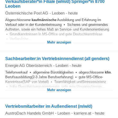
Verkaufsberater*in Filiale (w/m/d) Springer*in 8700
Leoben
Österreichische Post AG
-
Leoben
-
heute
Abgeschlossene
kaufmännische
Ausbildung und Erfahrung im
Verkauf oder in der Kundenbetreuung • Sicheres und gewinnendes
Auftreten, sowie ein hohes Maß an Service- und Kundenorientierung
• Grundkenntnissen in MS-Office und gute Deutschkenntnisse
• Verlässliche...
Mehr anzeigen
Sachbearbeiter:in Vertriebsinnendienst (all genders)
Energie AG Oberösterreich
-
Leoben
-
heute
Telefonverkauf • allgemeine Bürotätigkeiten • abgeschlossene
kfm
.
Berufsausbildung(2-3 Jahre Berufserfahrung) • gute MS-Office-
Kenntnisse(SAP von Vorteil) • Teamfähigkeit undStressresistenz
• hohe Dienstleistungsorientierung, sehr gute Umgangsformen...
Mehr anzeigen
Vertriebsmitarbeiter im Außendienst (m/w/d)
AustroDach Handels GmbH
-
Leoben
-
karriere.at
-
heute