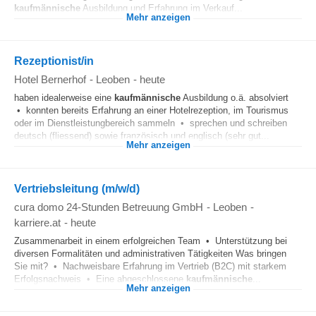
kaufmännische
Ausbildung und Erfahrung im Verkauf...
Mehr anzeigen
Rezeptionist/in
Hotel Bernerhof
-
Leoben
-
heute
haben idealerweise eine
kaufmännische
Ausbildung o.ä. absolviert
• konnten bereits Erfahrung an einer Hotelrezeption, im Tourismus
oder im Dienstleistungbereich sammeln • sprechen und schreiben
deutsch (fliessend) sowie französisch und englisch (sehr gut...
Mehr anzeigen
Vertriebsleitung (m/w/d)
cura domo 24-Stunden Betreuung GmbH
-
Leoben
-
karriere.at
-
heute
Zusammenarbeit in einem erfolgreichen Team • Unterstützung bei
diversen Formalitäten und administrativen Tätigkeiten Was bringen
Sie mit? • Nachweisbare Erfahrung im Vertrieb (B2C) mit starkem
Erfolgsnachweis • Eine abgeschlossene
kaufmännische
...
Mehr anzeigen