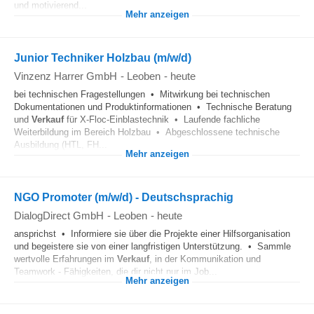
und motivierend...
Mehr anzeigen
Junior Techniker Holzbau (m/w/d)
Vinzenz Harrer GmbH
-
Leoben
-
heute
bei technischen Fragestellungen • Mitwirkung bei technischen
Dokumentationen und Produktinformationen • Technische Beratung
und
Verkauf
für X-Floc-Einblastechnik • Laufende fachliche
Weiterbildung im Bereich Holzbau • Abgeschlossene technische
Ausbildung (HTL, FH...
Mehr anzeigen
NGO Promoter (m/w/d) - Deutschsprachig
DialogDirect GmbH
-
Leoben
-
heute
ansprichst • Informiere sie über die Projekte einer Hilfsorganisation
und begeistere sie von einer langfristigen Unterstützung. • Sammle
wertvolle Erfahrungen im
Verkauf
, in der Kommunikation und
Teamwork - Fähigkeiten, die dir nicht nur im Job...
Mehr anzeigen