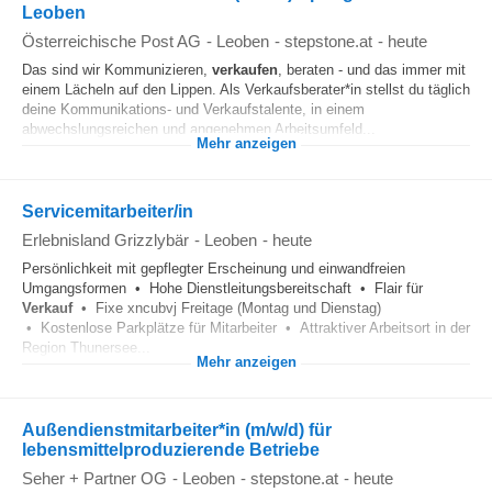
Leoben
Österreichische Post AG
-
Leoben
-
stepstone.at
-
heute
Das sind wir Kommunizieren,
verkaufen
, beraten - und das immer mit
einem Lächeln auf den Lippen. Als Verkaufsberater*in stellst du täglich
deine Kommunikations- und Verkaufstalente, in einem
abwechslungsreichen und angenehmen Arbeitsumfeld...
Mehr anzeigen
Servicemitarbeiter/in
Erlebnisland Grizzlybär
-
Leoben
-
heute
Persönlichkeit mit gepflegter Erscheinung und einwandfreien
Umgangsformen • Hohe Dienstleitungsbereitschaft • Flair für
Verkauf
• Fixe xncubvj Freitage (Montag und Dienstag)
• Kostenlose Parkplätze für Mitarbeiter • Attraktiver Arbeitsort in der
Region Thunersee...
Mehr anzeigen
Außendienstmitarbeiter*in (m/w/d) für
lebensmittelproduzierende Betriebe
Seher + Partner OG
-
Leoben
-
stepstone.at
-
heute