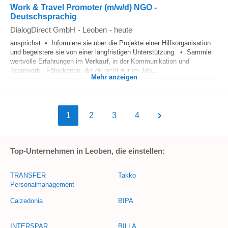
Work & Travel Promoter (m/w/d) NGO -
Deutschsprachig
DialogDirect GmbH
-
Leoben
-
heute
ansprichst • Informiere sie über die Projekte einer Hilfsorganisation
und begeistere sie von einer langfristigen Unterstützung. • Sammle
wertvolle Erfahrungen im
Verkauf
, in der Kommunikation und
Teamwork - Fähigkeiten, die dir nicht nur im Job...
Mehr anzeigen
1
2
3
4
Top-Unternehmen in Leoben, die einstellen:
TRANSFER
Takko
Personalmanagement
Calzedonia
BIPA
INTERSPAR
BILLA