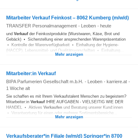
Mitarbeiter Verkauf Feinkost – 8062 Kumberg (m/w/d)
TRANSFER Personalmanagement
-
Leoben
-
heute
und
Verkauf
der Feinkostprodukte (Wurstwaren, Käse, Brot und
Gebäck) • Sicherstellung einer ansprechenden Warenpräsentation
• Kontrolle der Warenverfügbarkeit • Einhaltung der Hygiene-
(HACCP), Lebensmittel- und Qualitätsvorschriften • Einhaltung...
Mehr anzeigen
Mitarbeiter:in Verkauf
BIPA Parfumerien Gesellschaft m.b.H.
-
Leoben
-
karriere.at
-
1 Woche alt
Sie schaffen es mit Ihrem Verkaufstalent Menschen zu begeistern?
Mitarbeiter:in
Verkauf
IHRE AUFGABEN - VIELSEITIG WIE DER
HANDEL • Aktives
Verkaufen
und Beratung unserer Kund:innen
• Verantwortung für einen oder mehrere Sortimentsbereiche...
Mehr anzeigen
Verkaufsberater*in Filiale (w/m/d) Springer*in 8700