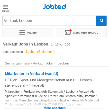
Jobted
Jobted
Jobs
Verkauf, Leoben
Filter
Jobs per e-mail
Gehalt
Sortieren nach
Genauer Standort
Unternehmen
Personald
Verkauf Jobs in Leoben
1 - 15 von 100
Jobs suchen in
Suchergebnisse - Verkauf Jobs in Leoben
Mitarbeiter:in Verkauf (w/m/d)
HERVIS Sport- und Modegesellschaft m.b.H.
-
Leoben
-
steirerjobs.at
-
4 Tage alt
Mitarbeiter:in
Verkauf
(w/m/d) Steiermark / Leoben / Vollzeit Als
Sportler:in verbringst du deine Freizeit am liebsten aktiv, kommst
leicht mit Menschen ins Gespräch und hast ein Auge für Mode und
Funktionalität? WE LOVE WHAT WE DO – Wir setzen...
Mehr anzeigen