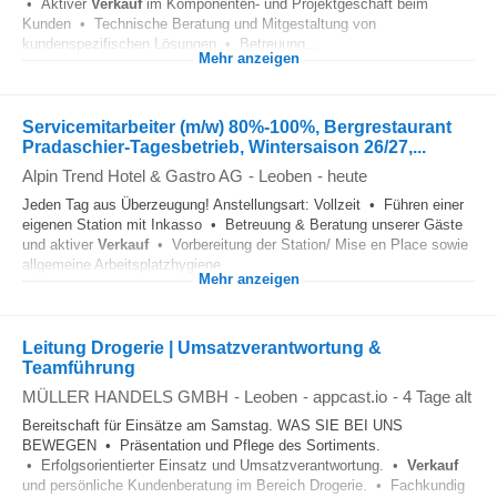
• Aktiver
Verkauf
im Komponenten- und Projektgeschäft beim
Kunden • Technische Beratung und Mitgestaltung von
kundenspezifischen Lösungen • Betreuung...
Mehr anzeigen
Servicemitarbeiter (m/w) 80%-100%, Bergrestaurant
Pradaschier-Tagesbetrieb, Wintersaison 26/27,...
Alpin Trend Hotel & Gastro AG
-
Leoben
-
heute
Jeden Tag aus Überzeugung! Anstellungsart: Vollzeit • Führen einer
eigenen Station mit Inkasso • Betreuung & Beratung unserer Gäste
und aktiver
Verkauf
• Vorbereitung der Station/ Mise en Place sowie
allgemeine Arbeitsplatzhygiene...
Mehr anzeigen
Leitung Drogerie | Umsatzverantwortung &
Teamführung
MÜLLER HANDELS GMBH
-
Leoben
-
appcast.io
-
4 Tage alt
Bereitschaft für Einsätze am Samstag. WAS SIE BEI UNS
BEWEGEN • Präsentation und Pflege des Sortiments.
• Erfolgsorientierter Einsatz und Umsatzverantwortung. •
Verkauf
und persönliche Kundenberatung im Bereich Drogerie. • Fachkundig