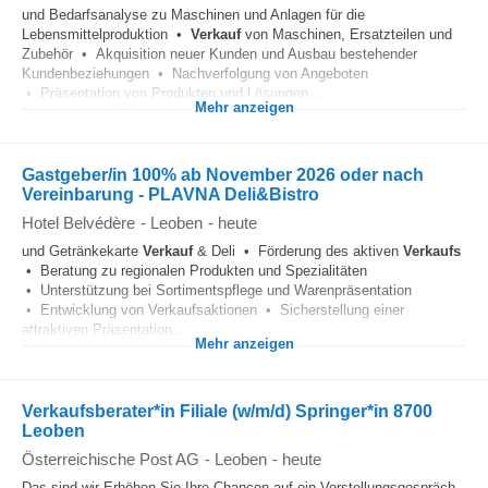
und Bedarfsanalyse zu Maschinen und Anlagen für die
Lebensmittelproduktion •
Verkauf
von Maschinen, Ersatzteilen und
Zubehör • Akquisition neuer Kunden und Ausbau bestehender
Kundenbeziehungen • Nachverfolgung von Angeboten
• Präsentation von Produkten und Lösungen...
Mehr anzeigen
Gastgeber/in 100% ab November 2026 oder nach
Vereinbarung - PLAVNA Deli&Bistro
Hotel Belvédère
-
Leoben
-
heute
und Getränkekarte
Verkauf
& Deli • Förderung des aktiven
Verkaufs
• Beratung zu regionalen Produkten und Spezialitäten
• Unterstützung bei Sortimentspflege und Warenpräsentation
• Entwicklung von Verkaufsaktionen • Sicherstellung einer
attraktiven Präsentation...
Mehr anzeigen
Verkaufsberater*in Filiale (w/m/d) Springer*in 8700
Leoben
Österreichische Post AG
-
Leoben
-
heute
Das sind wir Erhöhen Sie Ihre Chancen auf ein Vorstellungsgespräch,