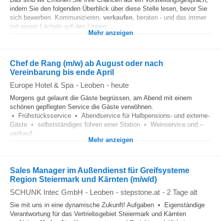
indem Sie den folgenden Überblick über diese Stelle lesen, bevor Sie
sich bewerben. Kommunizieren,
verkaufen
, beraten - und das immer
mit einem Lächeln auf den Lippen...
Mehr anzeigen
Chef de Rang (m/w) ab August oder nach
Vereinbarung bis ende April
Europe Hotel & Spa
-
Leoben
-
heute
Morgens gut gelaunt die Gäste begrüssen, am Abend mit einem
schönen gepflegten Service die Gäste verwöhnen.
• Frühstücksservice • Abendservice für Halbpensions- und externe-
Gäste • selbstständiges führen einer Station • Weinservice und –
verkauf
...
Mehr anzeigen
Sales Manager im Außendienst für Greifsysteme
Region Steiermark und Kärnten (m/w/d)
SCHUNK Intec GmbH
-
Leoben
-
stepstone.at
-
2 Tage alt
Sie mit uns in eine dynamische Zukunft! Aufgaben • Eigenständige
Verantwortung für das Vertriebsgebiet Steiermark und Kärnten