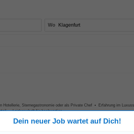
Wo
n Hotellerie, Sternegastronomie oder als Private Chef • Erfahrung im Luxus
teil • Leidenschaft für hochwertige...
Dein neuer Job wartet auf Dich!