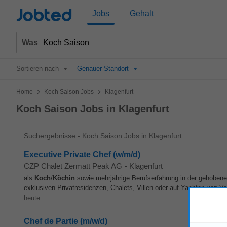
Jobted
Jobs
Gehalt
Was
Sortieren nach
Genauer Standort
>
>
Home
Koch Saison Jobs
Klagenfurt
Koch Saison Jobs in Klagenfurt
Suchergebnisse - Koch Saison Jobs in Klagenfurt
Executive Private Chef (w/m/d)
CZP Chalet Zermatt Peak AG
-
Klagenfurt
als
Koch
/
Köchin
sowie mehrjährige Berufserfahrung in der gehobene
exklusiven Privatresidenzen, Chalets, Villen oder auf Yachten von Vor
heute
Chef de Partie (m/w/d)