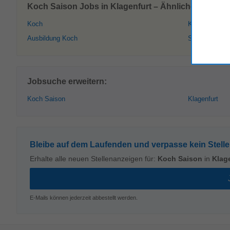
Koch Saison Jobs in Klagenfurt – Ähnliche Stellen
Koch
Koch Restaur
Ausbildung Koch
Saison
Jobsuche erweitern:
Koch Saison
Klagenfurt
Bleibe auf dem Laufenden und verpasse kein Stell
Erhalte alle neuen Stellenanzeigen für:
Koch Saison
in
Klag
E-Mails können jederzeit abbestellt werden.