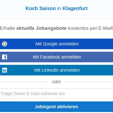
Koch Saison
in
Klagenfurt
fserfahrung mit. Fachspezialist auf deinem Posten Du bist ein absoluter Profi
s aus. Strukturierte & belastbare...
Erhalte
aktuelle Jobangebote
kostenlos per E-Mail
urt
ung eine/n
Koch
/
Köchin
. Anstellungsart: Vollzeit • selbständiges Führen un
Mit Google anmelden
Speisen • Mitverantwortung...
Mit Facebook anmelden
te Jobs in Klagenfurt:
Mit Linkedin anmelden
Bankett
e
Bedienung
oder
F&B Manager
Catering