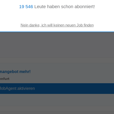
angebote:
19 546
Leute haben schon abonniert!
ant
Hotel Saison
enangebot mehr!
enfurt