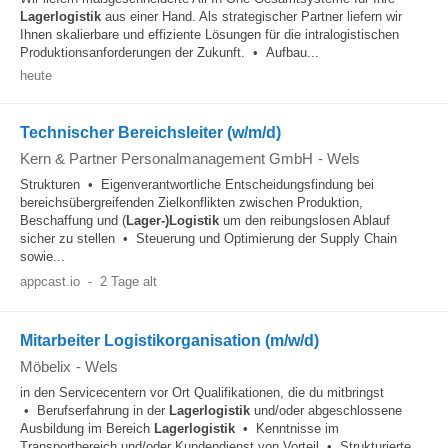
Lagerlogistik
aus einer Hand. Als strategischer Partner liefern wir
Ihnen skalierbare und effiziente Lösungen für die intralogistischen
Produktionsanforderungen der Zukunft. • Aufbau...
heute
Technischer Bereichsleiter (w/m/d)
Kern & Partner Personalmanagement GmbH
-
Wels
Strukturen • Eigenverantwortliche Entscheidungsfindung bei
bereichsübergreifenden Zielkonflikten zwischen Produktion,
Beschaffung und (
Lager-)Logistik
um den reibungslosen Ablauf
sicher zu stellen • Steuerung und Optimierung der Supply Chain
sowie...
appcast.io
-
2 Tage alt
Mitarbeiter Logistikorganisation (m/w/d)
Möbelix
-
Wels
in den Servicecentern vor Ort Qualifikationen, die du mitbringst
• Berufserfahrung in der
Lagerlogistik
und/oder abgeschlossene
Ausbildung im Bereich
Lagerlogistik
• Kenntnisse im
Transportbereich und/oder Kundendienst von Vorteil • Strukturierte...