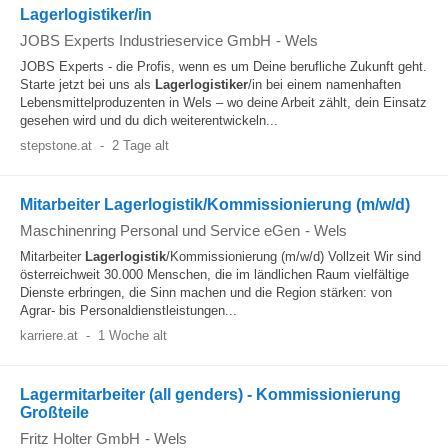
Lagerlogistiker/in
JOBS Experts Industrieservice GmbH
-
Wels
JOBS Experts - die Profis, wenn es um Deine berufliche Zukunft geht.
Starte jetzt bei uns als
Lagerlogistiker
/in bei einem namenhaften
Lebensmittelproduzenten in Wels – wo deine Arbeit zählt, dein Einsatz
gesehen wird und du dich weiterentwickeln...
stepstone.at
-
2 Tage alt
Mitarbeiter Lagerlogistik/Kommissionierung (m/w/d)
Maschinenring Personal und Service eGen
-
Wels
Mitarbeiter
Lagerlogistik
/Kommissionierung (m/w/d) Vollzeit Wir sind
österreichweit 30.000 Menschen, die im ländlichen Raum vielfältige
Dienste erbringen, die Sinn machen und die Region stärken: von
Agrar- bis Personaldienstleistungen...
karriere.at
-
1 Woche alt
Lagermitarbeiter (all genders) - Kommissionierung
Großteile
Fritz Holter GmbH
-
Wels