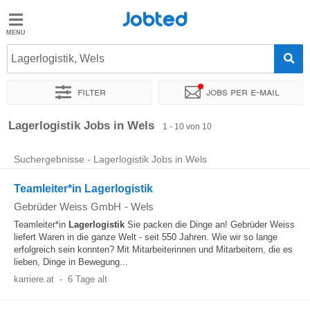
Jobted
Jobted
Jobs
Lagerlogistik, Wels
Filter
Jobs per e-mail
Gehalt
Sortieren nach
Genauer Standort
Unternehmen
Personald
Lagerlogistik Jobs in Wels
1 - 10 von 10
Suchergebnisse - Lagerlogistik Jobs in Wels
Teamleiter*in Lagerlogistik
Gebrüder Weiss GmbH
-
Wels
Teamleiter*in
Lagerlogistik
Sie packen die Dinge an! Gebrüder Weiss
liefert Waren in die ganze Welt - seit 550 Jahren. Wie wir so lange
erfolgreich sein konnten? Mit Mitarbeiterinnen und Mitarbeitern, die es
lieben, Dinge in Bewegung...
karriere.at
-
6 Tage alt