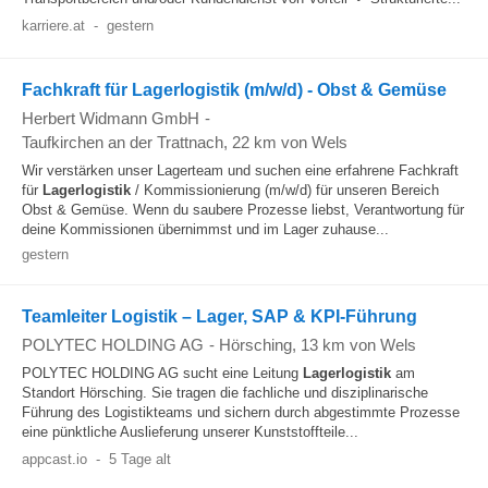
karriere.at
-
gestern
Fachkraft für Lagerlogistik (m/w/d) - Obst & Gemüse
Herbert Widmann GmbH
-
Taufkirchen an der Trattnach
, 22 km von Wels
Wir verstärken unser Lagerteam und suchen eine erfahrene Fachkraft
für
Lagerlogistik
/ Kommissionierung (m/w/d) für unseren Bereich
Obst & Gemüse. Wenn du saubere Prozesse liebst, Verantwortung für
deine Kommissionen übernimmst und im Lager zuhause...
gestern
Teamleiter Logistik – Lager, SAP & KPI-Führung
POLYTEC HOLDING AG
-
Hörsching
, 13 km von Wels
POLYTEC HOLDING AG sucht eine Leitung
Lagerlogistik
am
Standort Hörsching. Sie tragen die fachliche und disziplinarische
Führung des Logistikteams und sichern durch abgestimmte Prozesse
eine pünktliche Auslieferung unserer Kunststoffteile...
appcast.io
-
5 Tage alt