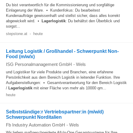
Du bist verantwortlich für die Kommissionierung und sorgfältige
Einlagerung der Ware. • Kundenfokus: Du bearbeitest
Kundenaufträge gewissenhaft und stellst sicher, dass alles korrekt
abgewickelt wird. •
Lagerlogistik
: Du behältst den Überblick und
sorgst...
stepstone.at
-
heute
Leitung Logistik / Großhandel - Schwerpunkt Non-
Food (m/w/x)
ISG Personalmanagement GmbH
-
Wels
und Logistiker für viele Produkte und Branchen, eine erfahrene
Persönlichkeit aus dem Bereich Logistik in leitender Funktion. Ihre
Aufgabenstellungen: • Gesamtverantwortung für den Bereich Logistik
/
Lagerlogistik
mit einer Fläche von mehr als 10000 qm...
heute
Selbstständige:r Vertriebspartner:in (m/w/d)
Schwerpunkt Norditalien
Fb Industry Automation GmbH
-
Wels
Wir liefern maßgeschneiderte All-In-One Gesamtsysteme für Ihre