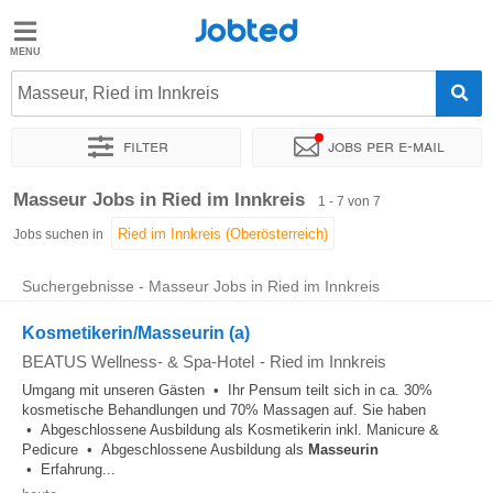
Jobted
Jobted
Jobs
Masseur, Ried im Innkreis
Filter
Jobs per e-mail
Gehalt
Sortieren nach
Genauer Standort
Masseur Jobs in Ried im Innkreis
1 - 7 von 7
Jobs suchen in
Suchergebnisse - Masseur Jobs in Ried im Innkreis
Kosmetikerin/Masseurin (a)
BEATUS Wellness- & Spa-Hotel
-
Ried im Innkreis
Umgang mit unseren Gästen • Ihr Pensum teilt sich in ca. 30%
kosmetische Behandlungen und 70% Massagen auf. Sie haben
• Abgeschlossene Ausbildung als Kosmetikerin inkl. Manicure &
Pedicure • Abgeschlossene Ausbildung als
Masseurin
• Erfahrung...