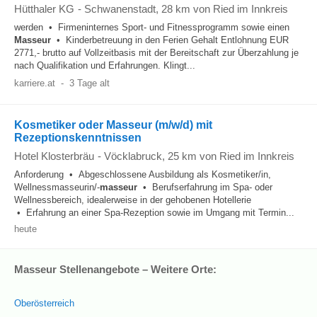
Hütthaler KG
-
Schwanenstadt
, 28 km von Ried im Innkreis
werden • Firmeninternes Sport- und Fitnessprogramm sowie einen
Masseur
• Kinderbetreuung in den Ferien Gehalt Entlohnung EUR
2771,- brutto auf Vollzeitbasis mit der Bereitschaft zur Überzahlung je
nach Qualifikation und Erfahrungen. Klingt...
karriere.at
-
3 Tage alt
Kosmetiker oder Masseur (m/w/d) mit
Rezeptionskenntnissen
Hotel Klosterbräu
-
Vöcklabruck
, 25 km von Ried im Innkreis
Anforderung • Abgeschlossene Ausbildung als Kosmetiker/in,
Wellnessmasseurin/-
masseur
• Berufserfahrung im Spa- oder
Wellnessbereich, idealerweise in der gehobenen Hotellerie
• Erfahrung an einer Spa-Rezeption sowie im Umgang mit Termin...
heute
Masseur Stellenangebote – Weitere Orte:
Oberösterreich