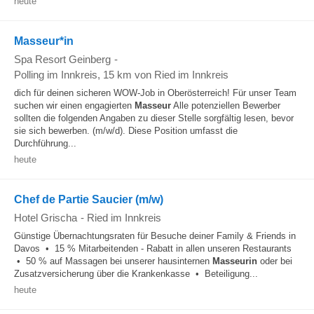
heute
Masseur*in
Spa Resort Geinberg
-
Polling im Innkreis
, 15 km von Ried im Innkreis
dich für deinen sicheren WOW-Job in Oberösterreich! Für unser Team
suchen wir einen engagierten
Masseur
Alle potenziellen Bewerber
sollten die folgenden Angaben zu dieser Stelle sorgfältig lesen, bevor
sie sich bewerben. (m/w/d). Diese Position umfasst die
Durchführung...
heute
Chef de Partie Saucier (m/w)
Hotel Grischa
-
Ried im Innkreis
Günstige Übernachtungsraten für Besuche deiner Family & Friends in
Davos • 15 % Mitarbeitenden - Rabatt in allen unseren Restaurants
• 50 % auf Massagen bei unserer hausinternen
Masseurin
oder bei
Zusatzversicherung über die Krankenkasse • Beteiligung...
heute