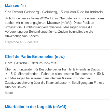
Masseur*in
Spa Resort Geinberg
-
Geinberg
, 15 km von Ried im Innkreis
dich für deinen sicheren WOW-Job in Oberösterreich! Für unser Team
suchen wir einen engagierten
Masseur
(m/w/d). Diese Position
umfasst die Durchführung verschiedener Massagen sowie die
Vorbereitung der Behandlungsräume. Zudem beinhaltet sie die
Anwendung von Bädern...
stepstone.at
-
gestern
Chef de Partie Entremetier (m/w)
Hotel Grischa
-
Ried im Innkreis
Übernachtungsraten für Besuche deiner Family & Friends in Davos
• 15 % Mitarbeitenden - Rabatt in allen unseren Restaurants • 50 %
auf Massagen bei unserer hausinternen
Masseurin
oder bei
Zusatzversicherung über die Krankenkasse • Beteiligung am Fitness
Abo bei Davos...
heute
Mitarbeiter in der Logistik (m/w/d)