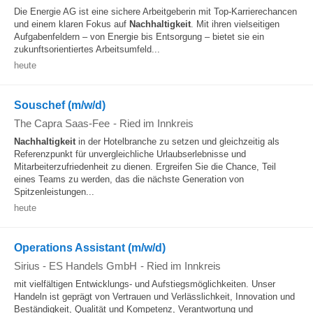
Die Energie AG ist eine sichere Arbeitgeberin mit Top-Karrierechancen
und einem klaren Fokus auf
Nachhaltigkeit
. Mit ihren vielseitigen
Aufgabenfeldern – von Energie bis Entsorgung – bietet sie ein
zukunftsorientiertes Arbeitsumfeld...
heute
Souschef (m/w/d)
The Capra Saas-Fee
-
Ried im Innkreis
Nachhaltigkeit
in der Hotelbranche zu setzen und gleichzeitig als
Referenzpunkt für unvergleichliche Urlaubserlebnisse und
Mitarbeiterzufriedenheit zu dienen. Ergreifen Sie die Chance, Teil
eines Teams zu werden, das die nächste Generation von
Spitzenleistungen...
heute
Operations Assistant (m/w/d)
Sirius - ES Handels GmbH
-
Ried im Innkreis
mit vielfältigen Entwicklungs- und Aufstiegsmöglichkeiten. Unser
Handeln ist geprägt von Vertrauen und Verlässlichkeit, Innovation und
Beständigkeit, Qualität und Kompetenz, Verantwortung und