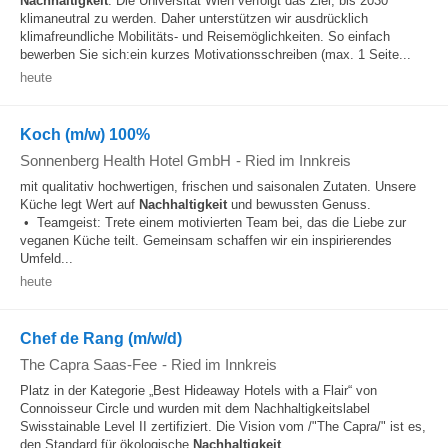
Nachhaltigkeit
: Die Universität Wien verfolgt das Ziel, bis 2030
klimaneutral zu werden. Daher unterstützen wir ausdrücklich
klimafreundliche Mobilitäts- und Reisemöglichkeiten. So einfach
bewerben Sie sich:ein kurzes Motivationsschreiben (max. 1 Seite...
heute
Koch (m/w) 100%
Sonnenberg Health Hotel GmbH
-
Ried im Innkreis
mit qualitativ hochwertigen, frischen und saisonalen Zutaten. Unsere
Küche legt Wert auf
Nachhaltigkeit
und bewussten Genuss.
• Teamgeist: Trete einem motivierten Team bei, das die Liebe zur
veganen Küche teilt. Gemeinsam schaffen wir ein inspirierendes
Umfeld...
heute
Chef de Rang (m/w/d)
The Capra Saas-Fee
-
Ried im Innkreis
Platz in der Kategorie „Best Hideaway Hotels with a Flair“ von
Connoisseur Circle und wurden mit dem Nachhaltigkeitslabel
Swisstainable Level II zertifiziert. Die Vision vom /"The Capra/" ist es,
den Standard für ökologische
Nachhaltigkeit
...