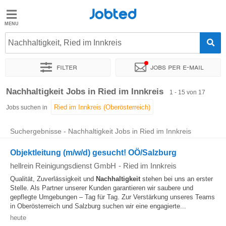
Jobted
Jobted
Jobs
Nachhaltigkeit, Ried im Innkreis
Filter
Jobs per e-mail
Gehalt
Sortieren nach
Genauer Standort
Unternehmen
Personald
Nachhaltigkeit Jobs in Ried im Innkreis
1 - 15 von 17
Jobs suchen in
Suchergebnisse - Nachhaltigkeit Jobs in Ried im Innkreis
Objektleitung (m/w/d) gesucht! OÖ/Salzburg
hellrein Reinigungsdienst GmbH
-
Ried im Innkreis
Qualität, Zuverlässigkeit und
Nachhaltigkeit
stehen bei uns an erster
Stelle. Als Partner unserer Kunden garantieren wir saubere und
gepflegte Umgebungen – Tag für Tag. Zur Verstärkung unseres Teams
in Oberösterreich und Salzburg suchen wir eine engagierte...
heute