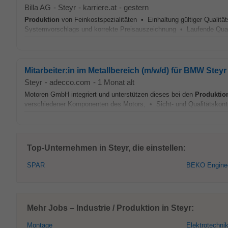
Billa AG
-
Steyr
-
karriere.at
-
gestern
Produktion
von Feinkostspezialitäten • Einhaltung gültiger Qualit
Systemvorschlags und korrekte Preisauszeichnung • Laufende Qualitä
Mitarbeiter:in im Metallbereich (m/w/d) für BMW Steyr
Steyr
-
adecco.com
-
1 Monat alt
Motoren GmbH integriert und unterstützen dieses bei den
Produktio
verschiedener Komponenten des Motors, • Sicht- und Qualitätskontr
Top-Unternehmen in Steyr, die einstellen:
SPAR
BEKO Enginee
Mehr Jobs – Industrie / Produktion in Steyr:
Montage
Elektrotechni