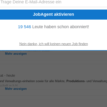
at
-
heute
und Verwaltungs-einheiten sowie für alle Märkte,
Produktions
- und Verwaltun
chaft m.b.H....
Mehr anzeigen
19 546
Leute haben schon abonniert!
r nach Vereinbarung, Unterkünfte vorhanden
von kalten und warmen Speisen • Verantwortlich für Mise en Place • Einha
Arbeitsabläufe, Organisation sowie...
Mehr anzeigen
at
-
heute
und Verwaltungs-einheiten sowie für alle Märkte,
Produktions
- und Verwaltun
chaft m.b.H....
Mehr anzeigen