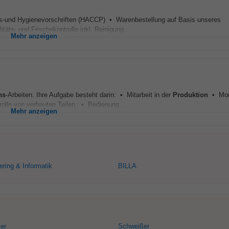
äts-und Hygienevorschriften (HACCP) • Warenbestellung auf Basis unseres
ts- und Frischekontrolle inkl. Reinigung...
Mehr anzeigen
ns
-Arbeiten. Ihre Aufgabe besteht darin: • Mitarbeit in der
Produktion
• Mon
olle von verbauten Teilen, • Bedienung...
Mehr anzeigen
ring & Informatik
BILLA
ker
Schweißer