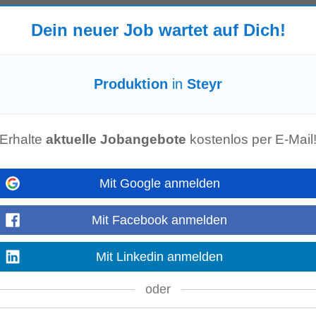
at
-
heute
Dein neuer Job wartet auf Dich!
uktions
- und Verwaltungseinheiten der INTERSPAR Gesellschaft m.b.H. und
Mehr anzeigen
Produktion
in
Steyr
rs)
Erhalte
aktuelle Jobangebote
kostenlos per E-Mail
e oder
Produktion
• Nachweisbare Erfahrung in der Bearbeitung komplexer st
ische Fähigkeiten, strukturierte...
Mehr anzeigen
Mit Google anmelden
Mit Facebook anmelden
stellungsart: Vollzeit •
Produktion
der täglichen 150 - 200 à la carte Essen
Mit Linkedin anmelden
 ohne die Küche abzufackeln - EFZ...
Mehr anzeigen
oder