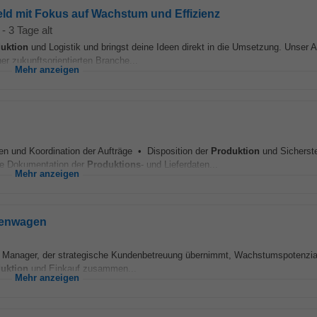
feld mit Fokus auf Wachstum und Effizienz
-
3 Tage alt
uktion
und Logistik und bringst deine Ideen direkt in die Umsetzung. Unser A
er zukunftsorientierten Branche...
Mehr anzeigen
und Koordination der Aufträge • Disposition der
Produktion
und Sicherste
re Dokumentation der
Produktions
- und Lieferdaten...
Mehr anzeigen
menwagen
nager, der strategische Kundenbetreuung übernimmt, Wachstumspotenziale 
uktion
und Einkauf zusammen...
Mehr anzeigen