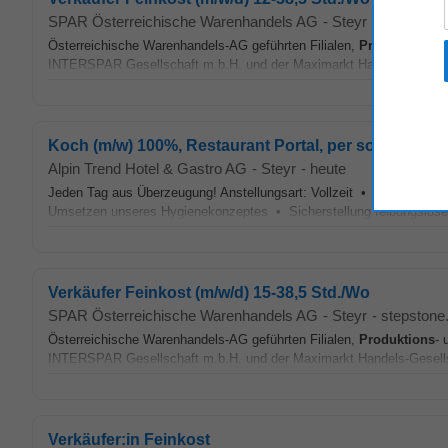
SPAR Österreichische Warenhandels AG
-
Steyr
-
stepstone.
Österreichische Warenhandels-AG geführten Filialen,
Produktions
- 
INTERSPAR Gesellschaft m.b.H. und der Maximarkt Handels-Gesells
Koch (m/w) 100%, Restaurant Portal, per sofort ode
Alpin Trend Hotel & Gastro AG
-
Steyr
-
heute
Jeden Tag aus Überzeugung! Anstellungsart: Vollzeit •
Produktion
Umsetzen unseres Hygienekonzeptes • Sicherstellung reibungsloser 
Verkäufer Feinkost (m/w/d) 15-38,5 Std./Wo
SPAR Österreichische Warenhandels AG
-
Steyr
-
stepstone.
Österreichische Warenhandels-AG geführten Filialen,
Produktions
- 
INTERSPAR Gesellschaft m.b.H. und der Maximarkt Handels-Gesells
Verkäufer:in Feinkost