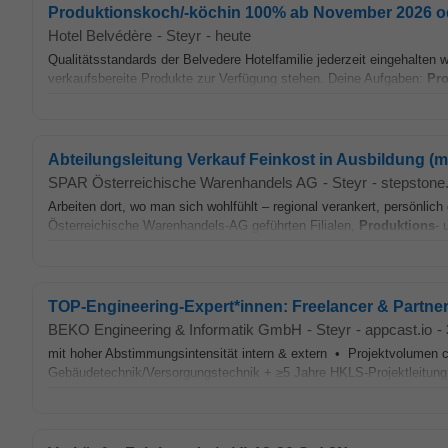
Produktionskoch/-köchin 100% ab November 2026 o
Hotel Belvédère
-
Steyr
-
heute
Qualitätsstandards der Belvedere Hotelfamilie jederzeit eingehalten
verkaufsbereite Produkte zur Verfügung stehen. Deine Aufgaben:
Pro
Abteilungsleitung Verkauf Feinkost in Ausbildung (m
SPAR Österreichische Warenhandels AG
-
Steyr
-
stepstone.
Arbeiten dort, wo man sich wohlfühlt – regional verankert, persönlic
Österreichische Warenhandels-AG geführten Filialen,
Produktions
- 
TOP-Engineering-Expert*innen: Freelancer & Partn
BEKO Engineering & Informatik GmbH
-
Steyr
-
appcast.io
-
mit hoher Abstimmungsintensität intern & extern • Projektvolumen ca
Gebäudetechnik/Versorgungstechnik + ≥5 Jahre HKLS-Projektleitung