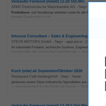
Verkäufer Feinkost (m/w/d) 12-20 Std./Wo
SPAR Österreichische Warenhandels AG
-
Steyr
-
stepstone.
Produktions
- und Verwaltungs-einheiten sowie für alle Märkte,
Prod
Handels-Gesellschaft m.b.H....
Inhouse Consultant – Sales & Engineering (all gende
STEYR MOTORS GmbH
-
Steyr
-
appcast.io
-
2 Tage alt
für industrielle Produkte, technische Systeme, Engineering-Prozess
kommerzieller oder technischer Fragestellungen • Ausgeprägte analyt
Koch (m/w) ab September/Oktober 2026
Restaurant Café Aarbergerhof
-
Steyr
-
heute
geniessen unsere Gäste kulinarische Spezialitäten aus aller Welt. An
• mitverantwortlich für den Posten als Saucier • Du kannst kochen
Verkäufer Feinkost (m/w/d) 12-38,5 Std./Wo