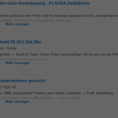
der nach Vereinbarung - PLAVNA Deli&Bistro
 werden und dass dem Front- und Küchenteam jederzeit frische, hochwertige u
duktion
Grundprodukte Herstellung sämtlicher...
Mehr anzeigen
/w/d) 35-38,5 Std./Wo
at
-
heute
h geführt • Spaß im Team: Feste, Feiern und Ausflüge Gilt für alle von der S
und Verwaltungs-einheiten sowie...
Mehr anzeigen
erunternehmen gesucht!
3 Tage alt
. 600k und parallele Projekte unter hohem Zeitdruck • Profil: Ausbildung
 (idealerweise Pharma/
Produktion
) • Skills & Tools...
Mehr anzeigen