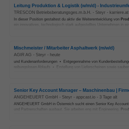
Leitung Produktion & Logistik (w/m/d) - Industrieum
TRESCON Betriebsberatungsges.m.b.H.
-
Steyr
-
karriere.at
In dieser Position gestaltest du aktiv die Weiterentwicklung von
Prod
ein innovatives, technologisch stark aufgestelltes Unternehmen in ein
Mischmeister / Mitarbeiter Asphaltwerk (m/w/d)
AGIR AG
-
Steyr
-
heute
und Kundenanforderungen • Entgegennahme von Kundenbestellungen 
reibungslosen Ablaufs • Erstellung von Lieferscheinen sowie saube
Senior Key Account Manager – Maschinenbau | Fir
ANGEHEUERT GmbH
-
Steyr
-
appcast.io
-
3 Tage alt
ANGEHEUERT GmbH in Österreich sucht einen Senior Key Account Ma
und Partnerschaften ausbaut. Sie arbeiten eng mit Engineering,
Prod