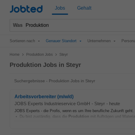
Jobted
Jobs
Gehalt
Was
Sortieren nach
Genauer Standort
Unternehmen
Persona
>
>
Home
Produktion Jobs
Steyr
Produktion Jobs in Steyr
Suchergebnisse - Produktion Jobs in Steyr
Arbeitsvorbereiter (m/w/d)
JOBS Experts Industrieservice GmbH
-
Steyr
-
heute
JOBS Experts - die Profis, wenn es um Ihre berufliche Zukunft geht. 
• Du bist zuständig, dass die
Produktion
mit Aufträgen und Material