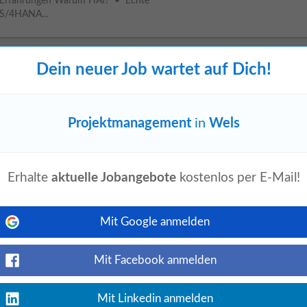
Erfahrungen Warum HAI? • Echte
r S/4HANA...
Dein neuer Job wartet auf Dich!
/m/d)
Jetzt ansehen
nance,
Projektmanagement
und Vertrieb
Projektmanagement
in
Wels
rte, skalierbare Lösungen zu übersetzen.
Erhalte
aktuelle Jobangebote
kostenlos per E-Mail!
Mit Google anmelden
Jetzt ansehen
fahrung mit ERP-Systemen (z. B.
Mit Facebook anmelden
owerApps, Automate) • Mehrjährige
Mit Linkedin anmelden