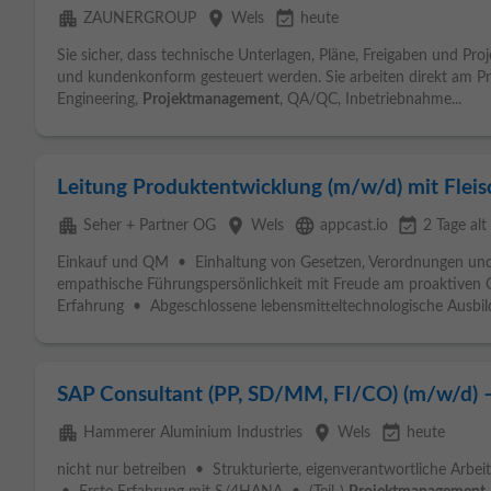
apartment
place
event_available
ZAUNERGROUP
Wels
heute
Sie sicher, dass technische Unterlagen, Pläne, Freigaben und Pro
und kundenkonform gesteuert werden. Sie arbeiten direkt am Pro
Engineering,
Projektmanagement
, QA/QC, Inbetriebnahme...
Leitung Produktentwicklung (m/w/d) mit Fle
apartment
place
language
event_available
Seher + Partner OG
Wels
appcast.io
2 Tage alt
Einkauf und QM • Einhaltung von Gesetzen, Verordnungen und
empathische Führungspersönlichkeit mit Freude am proaktiven 
Erfahrung • Abgeschlossene lebensmitteltechnologische Ausbild
SAP Consultant (PP, SD/MM, FI/CO) (m/w/d) 
apartment
place
event_available
Hammerer Aluminium Industries
Wels
heute
nicht nur betreiben • Strukturierte, eigenverantwortliche Arbei