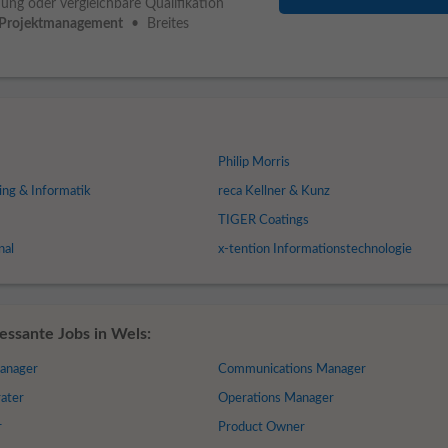
ung oder vergleichbare Qualifikation
Projektmanagement
• Breites
Philip Morris
ng & Informatik
reca Kellner & Kunz
TIGER Coatings
nal
x-tention Informationstechnologie
ssante Jobs in Wels:
anager
Communications Manager
rater
Operations Manager
r
Product Owner