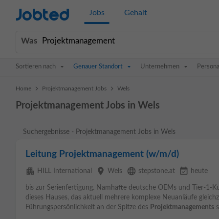
Jobted
Jobs
Gehalt
Was
Sortieren nach
Genauer Standort
Unternehmen
Persona
>
>
Home
Projektmanagement Jobs
Wels
Projektmanagement Jobs in Wels
Suchergebnisse - Projektmanagement Jobs in Wels
Leitung Projektmanagement (w/m/d)
apartment
place
language
event_available
HILL International
Wels
stepstone.at
heute
bis zur Serienfertigung. Namhafte deutsche OEMs und Tier-1-
dieses Hauses, das aktuell mehrere komplexe Neuanläufe gleichz
Führungspersönlichkeit an der Spitze des
Projektmanagements
s