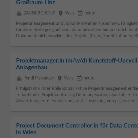
Großraum Linz
apartment
place
event_available
ZAUNERGROUP
Wels
heute
Projektmanagement
und Subunternehmen zusammen. Fähigkeiten
für diese Stelle geeignet sind, dann bewerben Sie sich noch he
Dokumentenlebenszyklus des Projekts (Pläne, Spezifikationen, RFI
Projektmanager:in (m/w/d) Kunststoff-Upcycli
Anlagenbau
apartment
place
event_available
Pendl Piswanger
Wels
heute
Erfolgsfaktor Ihrer Rolle ist das aktive
Projektmanagement
entla
• laufendes Projektcontrolling (Termine, Kosten, Qualität) • f
Abweichungen • Entwicklung und Umsetzung von gegensteue
Project Document Controller:in für Data Cente
in Wien