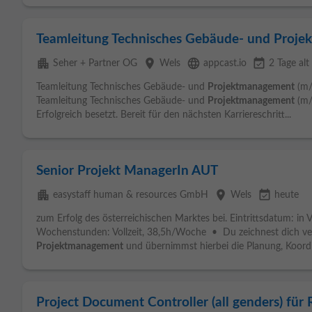
Teamleitung Technisches Gebäude- und Proj
apartment
place
language
event_available
Seher + Partner OG
Wels
appcast.io
2 Tage alt
Teamleitung Technisches Gebäude- und
Projektmanagement
(m/
Teamleitung Technisches Gebäude- und
Projektmanagement
(m/
Erfolgreich besetzt. Bereit für den nächsten Karriereschritt...
Senior Projekt ManagerIn AUT
apartment
place
event_available
easystaff human & resources GmbH
Wels
heute
zum Erfolg des österreichischen Marktes bei. Eintrittsdatum: in 
Wochenstunden: Vollzeit, 38,5h/Woche • Du zeichnest dich ver
Projektmanagement
und übernimmst hierbei die Planung, Koordi
Project Document Controller (all genders) fü