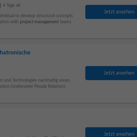
able
4 Tage alt
Jetzt ansehen
ndividual to develop structural concepts
ration with
project management
teams
chatronische
Jetzt ansehen
n und Technologien nachhaltig voran.
ltyn-Greifeneder People Relations
Jetzt ansehen