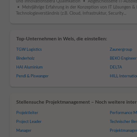
und Innovationsbera Qualifikation • Abgeschlossene IT-Ausbild
• Mehrjährige Erfahrung in der Konzeption von IT Lösungen &
Technologieverständnis (z.B. Cloud, Infrastruktur, Security...
Top-Unternehmen in Wels, die einstellen:
TGW Logistics
Zaunergroup
Binderholz
BEKO Engineeri
HAI Aluminium
DELTA
Pendl & Piswanger
HILL Internatio
Stellensuche Projektmanagement – Noch weitere intere
Projektleiter
Performance M
Project Leader
Technischer Be
Manager
Projektmanage