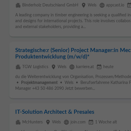
apartment
place
language
event_avail
Binderholz Deutschland GmbH
Wels
appcast.io
A leading company in timber engineering is seeking a qualified i
and designs for international projects. This role involves collabo
and external stakeholders, providing a...
Strategische:r (Senior) Project Manager:in Me
Produktentwicklung (m/w/d)*
apartment
place
language
event_available
TGW Logistics
Wels
karriere.at
heute
du die Weiterentwicklung von Organisation, Prozessen/Methode
•
Projektmanagement
• Wels • Berufserfahrene Katharina Fo
Manager +43 50 486 2090 Jetzt bewerben...
IT-Solution Architect & Presales
apartment
place
language
event_available
McHunters
Wels
join.com
1 Woche alt