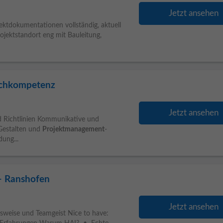
Jetzt ansehen
jektdokumentationen vollständig, aktuell
jektstandort eng mit Bauleitung,
ischkompetenz
Jetzt ansehen
 Richtlinien Kommunikative und
Gestalten und
Projektmanagement
-
ung...
– Ranshofen
Jetzt ansehen
tsweise und Teamgeist Nice to have: