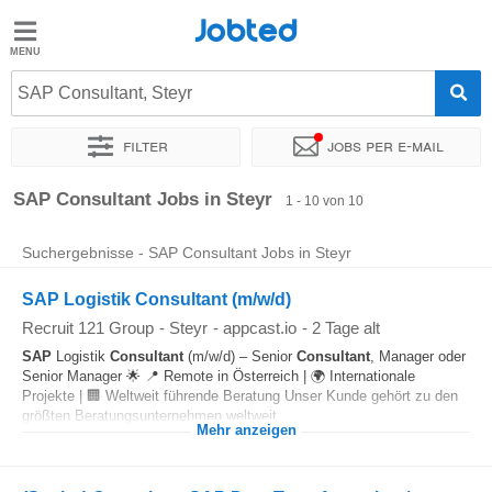
Jobted
Jobted
Jobs
SAP Consultant, Steyr
Filter
Jobs per e-mail
Gehalt
Sortieren nach
Genauer Standort
Personaldienstleister
SAP Consultant Jobs in Steyr
1 - 10 von 10
Suchergebnisse - SAP Consultant Jobs in Steyr
SAP Logistik Consultant (m/w/d)
Recruit 121 Group
-
Steyr
-
appcast.io
-
2 Tage alt
SAP
Logistik
Consultant
(m/w/d) – Senior
Consultant
, Manager oder
Senior Manager 🌟 📍 Remote in Österreich | 🌍 Internationale
Projekte | 🏢 Weltweit führende Beratung Unser Kunde gehört zu den
größten Beratungsunternehmen weltweit...
Mehr anzeigen