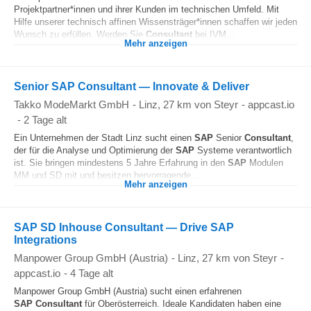
Projektpartner*innen und ihrer Kunden im technischen Umfeld. Mit
Hilfe unserer technisch affinen Wissensträger*innen schaffen wir jeden
Wunsch zu erfüllen. Werden Sie
Consultant
bei IVM...
Mehr anzeigen
Senior SAP Consultant — Innovate & Deliver
Takko ModeMarkt GmbH
-
Linz
, 27 km von Steyr
-
appcast.io
-
2 Tage alt
Ein Unternehmen der Stadt Linz sucht einen
SAP
Senior
Consultant
,
der für die Analyse und Optimierung der
SAP
Systeme verantwortlich
ist. Sie bringen mindestens 5 Jahre Erfahrung in den
SAP
Modulen
MM und SD mit und besitzen hervorragende...
Mehr anzeigen
SAP SD Inhouse Consultant — Drive SAP
Integrations
Manpower Group GmbH (Austria)
-
Linz
, 27 km von Steyr
-
appcast.io
-
4 Tage alt
Manpower Group GmbH (Austria) sucht einen erfahrenen
SAP
Consultant
für Oberösterreich. Ideale Kandidaten haben eine