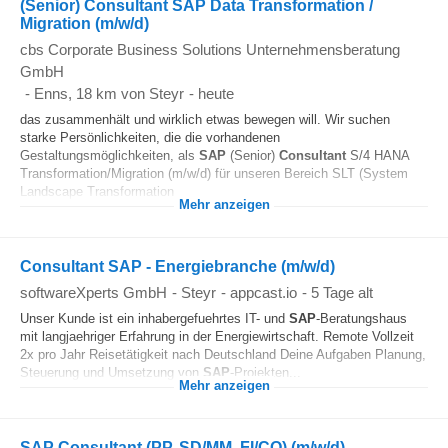
(Senior) Consultant SAP Data Transformation /
Migration (m/w/d)
cbs Corporate Business Solutions Unternehmensberatung
GmbH
-
Enns
, 18 km von Steyr
-
heute
das zusammenhält und wirklich etwas bewegen will. Wir suchen
starke Persönlichkeiten, die die vorhandenen
Gestaltungsmöglichkeiten, als
SAP
(Senior)
Consultant
S/4 HANA
Transformation/Migration (m/w/d) für unseren Bereich SLT (System
Landscape Transformation...
Mehr anzeigen
Consultant SAP - Energiebranche (m/w/d)
softwareXperts GmbH
-
Steyr
-
appcast.io
-
5 Tage alt
Unser Kunde ist ein inhabergefuehrtes IT- und
SAP
-Beratungshaus
mit langjaehriger Erfahrung in der Energiewirtschaft. Remote Vollzeit
2x pro Jahr Reisetätigkeit nach Deutschland Deine Aufgaben Planung,
Steuerung und Umsetzung von
SAP
-Projekten...
Mehr anzeigen
SAP Consultant (PP, SD/MM, FI/CO) (m/w/d) –