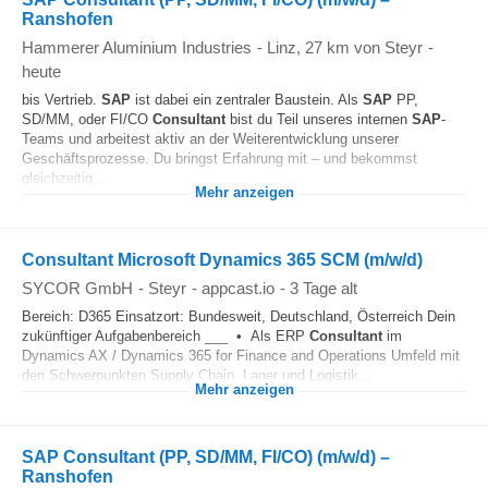
Ranshofen
Hammerer Aluminium Industries
-
Linz
, 27 km von Steyr
-
heute
bis Vertrieb.
SAP
ist dabei ein zentraler Baustein. Als
SAP
PP,
SD/MM, oder FI/CO
Consultant
bist du Teil unseres internen
SAP
-
Teams und arbeitest aktiv an der Weiterentwicklung unserer
Geschäftsprozesse. Du bringst Erfahrung mit – und bekommst
gleichzeitig...
Mehr anzeigen
Consultant Microsoft Dynamics 365 SCM (m/w/d)
SYCOR GmbH
-
Steyr
-
appcast.io
-
3 Tage alt
Bereich: D365 Einsatzort: Bundesweit, Deutschland, Österreich Dein
zukünftiger Aufgabenbereich ___ • Als ERP
Consultant
im
Dynamics AX / Dynamics 365 for Finance and Operations Umfeld mit
den Schwerpunkten Supply Chain, Lager und Logistik...
Mehr anzeigen
SAP Consultant (PP, SD/MM, FI/CO) (m/w/d) –
Ranshofen