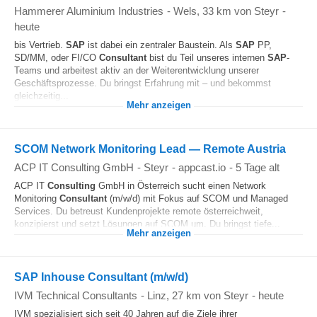
Hammerer Aluminium Industries
-
Wels
, 33 km von Steyr
-
heute
bis Vertrieb.
SAP
ist dabei ein zentraler Baustein. Als
SAP
PP,
SD/MM, oder FI/CO
Consultant
bist du Teil unseres internen
SAP
-
Teams und arbeitest aktiv an der Weiterentwicklung unserer
Geschäftsprozesse. Du bringst Erfahrung mit – und bekommst
gleichzeitig...
Mehr anzeigen
SCOM Network Monitoring Lead — Remote Austria
ACP IT Consulting GmbH
-
Steyr
-
appcast.io
-
5 Tage alt
ACP IT
Consulting
GmbH in Österreich sucht einen Network
Monitoring
Consultant
(m/w/d) mit Fokus auf SCOM und Managed
Services. Du betreust Kundenprojekte remote österreichweit,
konzipierst und setzt Lösungen auf SCOM um. Du bringst tiefe...
Mehr anzeigen
SAP Inhouse Consultant (m/w/d)
IVM Technical Consultants
-
Linz
, 27 km von Steyr
-
heute
IVM spezialisiert sich seit 40 Jahren auf die Ziele ihrer