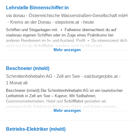
Lehrstelle Binnenschiffer:in
via donau - Österreichische Wasserstraßen-Gesellschaft mbH
-
Krems an der Donau
-
stepstone.at
-
heute
Schiffen und Steganlagen mit. • Fallweise übernachtest du auf
viadonau eigenen Schiffen oder im Zuge eines Praktikums bei
anderen Reedereien im In- und Ausland. Profil • Du interessierst dich
nicht nur für die
Schifffahrt
, sondern auch für Mechanik...
Mehr anzeigen
Beschneier (m/w/d)
Schmittenhöhebahn AG
-
Zell am See
-
salzburgerjobs.at
-
1 Monat alt
Beschneier (m/w/d) Die Schmittenhöhebahn AG ist ein touristischer
Leitbetrieb in Zell am See – Kaprun. Mit Seilbahnen,
Gastronomiebetrieben, Hotel und
Schifffahrt
gestalten wir
unvergessliche Erlebnisse für unsere Gäste und bieten unseren...
Mehr anzeigen
Betriebs-Elektriker (m/w/d)