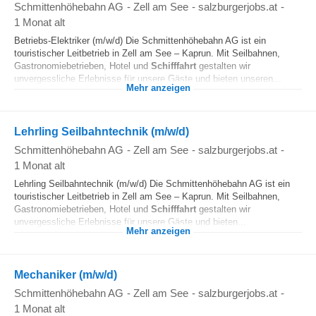
Schmittenhöhebahn AG
-
Zell am See
-
salzburgerjobs.at
-
1 Monat alt
Betriebs-Elektriker (m/w/d) Die Schmittenhöhebahn AG ist ein
touristischer Leitbetrieb in Zell am See – Kaprun. Mit Seilbahnen,
Gastronomiebetrieben, Hotel und
Schifffahrt
gestalten wir
unvergessliche Erlebnisse für unsere Gäste und bieten unseren...
Mehr anzeigen
Lehrling Seilbahntechnik (m/w/d)
Schmittenhöhebahn AG
-
Zell am See
-
salzburgerjobs.at
-
1 Monat alt
Lehrling Seilbahntechnik (m/w/d) Die Schmittenhöhebahn AG ist ein
touristischer Leitbetrieb in Zell am See – Kaprun. Mit Seilbahnen,
Gastronomiebetrieben, Hotel und
Schifffahrt
gestalten wir
unvergessliche Erlebnisse für unsere Gäste und bieten...
Mehr anzeigen
Mechaniker (m/w/d)
Schmittenhöhebahn AG
-
Zell am See
-
salzburgerjobs.at
-
1 Monat alt