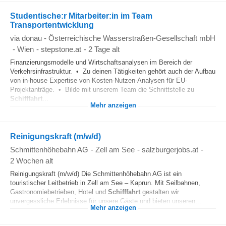
Studentische:r Mitarbeiter:in im Team
Transportentwicklung
via donau - Österreichische Wasserstraßen-Gesellschaft mbH
-
Wien
-
stepstone.at
-
2 Tage alt
Finanzierungsmodelle und Wirtschaftsanalysen im Bereich der
Verkehrsinfrastruktur. • Zu deinen Tätigkeiten gehört auch der Aufbau
von in-house Expertise von Kosten-Nutzen-Analysen für EU-
Projektanträge. • Bilde mit unserem Team die Schnittstelle zu
Schifffahrt
...
Mehr anzeigen
Reinigungskraft (m/w/d)
Schmittenhöhebahn AG
-
Zell am See
-
salzburgerjobs.at
-
2 Wochen alt
Reinigungskraft (m/w/d) Die Schmittenhöhebahn AG ist ein
touristischer Leitbetrieb in Zell am See – Kaprun. Mit Seilbahnen,
Gastronomiebetrieben, Hotel und
Schifffahrt
gestalten wir
unvergessliche Erlebnisse für unsere Gäste und bieten unseren...
Mehr anzeigen