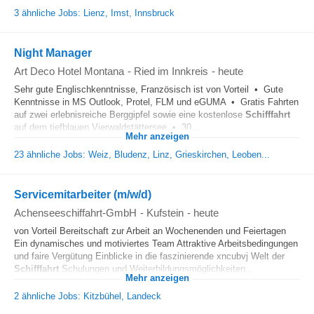
3 ähnliche Jobs: Lienz, Imst, Innsbruck
Night Manager
Art Deco Hotel Montana
-
Ried im Innkreis
-
heute
Sehr gute Englischkenntnisse, Französisch ist von Vorteil • Gute
Kenntnisse in MS Outlook, Protel, FLM und eGUMA • Gratis Fahrten
auf zwei erlebnisreiche Berggipfel sowie eine kostenlose
Schifffahrt
auf dem tiefblauen Vierwaldstättersee • 30...
Mehr anzeigen
23 ähnliche Jobs: Weiz, Bludenz, Linz, Grieskirchen, Leoben...
Servicemitarbeiter (m/w/d)
Achenseeschiffahrt-GmbH
-
Kufstein
-
heute
von Vorteil Bereitschaft zur Arbeit an Wochenenden und Feiertagen
Ein dynamisches und motiviertes Team Attraktive Arbeitsbedingungen
und faire Vergütung Einblicke in die faszinierende xncubvj Welt der
Schifffahrt
Schulungen und Weiterbildungsmöglichkeiten...
Mehr anzeigen
2 ähnliche Jobs: Kitzbühel, Landeck