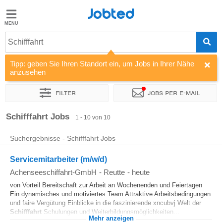
Jobted
Jobted
Jobs
Schifffahrt
Tipp: geben Sie Ihren Standort ein, um Jobs in Ihrer Nähe
Gehalt
anzusehen
Filter
Jobs per e-mail
Sortieren nach
Unternehmen
Zeitintensität
Schifffahrt Jobs
1 - 10 von 10
Suchergebnisse - Schifffahrt Jobs
Servicemitarbeiter (m/w/d)
Achenseeschiffahrt-GmbH
-
Reutte
-
heute
von Vorteil Bereitschaft zur Arbeit an Wochenenden und Feiertagen
Ein dynamisches und motiviertes Team Attraktive Arbeitsbedingungen
und faire Vergütung Einblicke in die faszinierende xncubvj Welt der
Schifffahrt
Schulungen und Weiterbildungsmöglichkeiten...
Mehr anzeigen