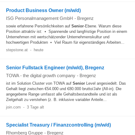
Product Business Owner (m/w/d)
ISG Personalmanagement GmbH
-
Bregenz
sowie erfahrene Persönlichkeiten auf
Senior
-Ebene. Warum diese
Position attraktiv ist: • Spannende und langfristige Position in einem
Unternehmen mit wertschätzender Unternehmenskultur und
hochwertigen Produkten • Viel Raum für eigenständiges Arbeiten...
stepstone.at
-
heute
Senior Fullstack Engineer (m/w/d), Bregenz
TOWA - the digital growth company
-
Bregenz
ist im Solution Cluster von TOWA auf
Senior
Level angesiedelt. Das
Gehalt liegt zwischen €54.000 und €80.000 brutto/Jahr (All-in). Die
angegebene Range umfasst alle Gehaltsbestandteile und ist als
Zielgehalt zu verstehen (z. B. inklusive variabler Anteile...
join.com
-
3 Tage alt
Specialist Treasury / Finanzcontrolling (m/w/d)
Rhomberg Gruppe
-
Bregenz