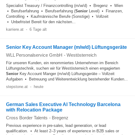
Specialist Treasury / Finanzcontrolling (m/w/d) • Bregenz • Wien
• Berufserfahrung • Berufserfahrung (
Senior
Level) • Finanzen,
Controlling • Kaufmännische Berufe (Sonstige) • Vollzeit
• Unbefristet Bereit für den nächsten...
karriere.at
-
6 Tage alt
Senior Key Account Manager (m/w/d) Lüftungsgeräte
WLL Personalservice GmbH
-
Westösterreich
Für unseren Kunden, ein renommiertes Unternehmen im Bereich
Lüftungstechnik, suchen wir für Westösterreich einen engagierten
Senior
Key Account Manger (m/w/d) Lüftungsgeräte – Vollzeit
Aufgaben • Betreuung und Weiterentwicklung bestehender Kunden...
stepstone.at
-
heute
German Sales Executive AI Technology Barcelona
with Relocation Package
Cross Border Talents
-
Bregenz
Previous experience in pre-sales, lead generation, or lead
qualification. • At least 2–3 years of experience in B2B sales or