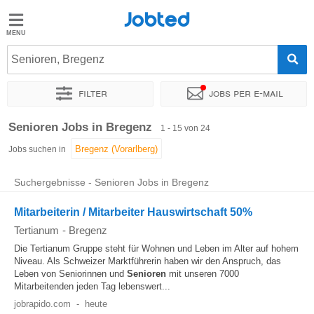
Jobted
Jobted
Jobs
Senioren, Bregenz
Filter
Jobs per e-mail
Gehalt
Sortieren nach
Genauer Standort
Unternehmen
Personald
Senioren Jobs in Bregenz
1 - 15 von 24
Jobs suchen in
Suchergebnisse - Senioren Jobs in Bregenz
Mitarbeiterin / Mitarbeiter Hauswirtschaft 50%
Tertianum
-
Bregenz
Die Tertianum Gruppe steht für Wohnen und Leben im Alter auf hohem
Niveau. Als Schweizer Marktführerin haben wir den Anspruch, das
Leben von Seniorinnen und
Senioren
mit unseren 7000
Mitarbeitenden jeden Tag lebenswert...
jobrapido.com
-
heute