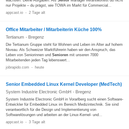
wachsen. Deine Aufgaben: Als
Senior
Manager verantwortest du nicht
nur Projekte – du prägst, wie TOWA im Markt für Commercial...
appcast.io
-
2 Tage alt
Office Mitarbeiter / Mitarbeiterin Küche 100%
Tertianum
-
Bregenz
Die Tertianum Gruppe steht für Wohnen und Leben im Alter auf hohem
Niveau. Als Schweizer Marktführerin haben wir den Anspruch, das
Leben von Seniorinnen und
Senioren
mit unseren 7000
Mitarbeitenden jeden Tag lebenswert...
jobrapido.com
-
heute
Senior Embedded Linux Kernel Developer (MedTech)
System Industrie Electronic GmbH
-
Bregenz
System Industrie Electronic GmbH in Vorarlberg sucht einen Software-
Entwickler für Embedded Linux im Bereich Medizintechnik. Sie sind
verantwortlich für die Design und Implementierung von
Softwarelösungen und arbeiten an der Linux-Kernel- und...
appcast.io
-
3 Tage alt