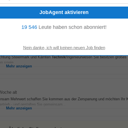
Ausbildung (Lehre als Tischler, Zimmerer, Mechaniker, Elektriker, KFZ-
Techn
dwerklichem Geschick und Fingerspitzengefühl...
Mehr anzeigen
19 546
Leute haben schon abonniert!
riere.at
-
5 Tage alt
ichtung Steiermark und Kärnten
Technik
/Ingenieurwesen Sie besitzen großes 
n sowie...
Mehr anzeigen
Woche alt
einsam Mehrwert schaffen Sie kommen aus der Zerspanung und möchten Ihr 
rtrieb - und gestalten Sie gemeinsam...
Mehr anzeigen