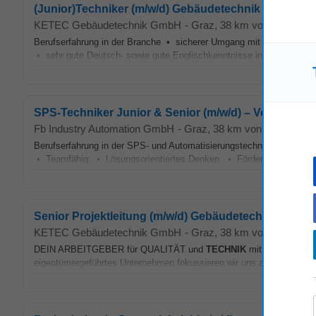
(Junior)Techniker (m/w/d) Gebäudetechnik - HKLS in
KETEC Gebäudetechnik GmbH
-
Graz
, 38 km von Bruck an
Berufserfahrung in der Branche • sicherer Umgang mit MS Office
• sehr gute Deutsch- sowie gute Englischkenntnisse in Wort und Sc
SPS-Techniker Junior & Senior (m/w/d) – Vollzeit
Fb Industry Automation GmbH
-
Graz
, 38 km von Bruck an d
Berufserfahrung in der SPS- und Automatisierungstechnik von Vorte
• Teamfähig. • Lösungsorientiertes Denken. • Förderung persönliche
Senior Projektleitung (m/w/d) Gebäudetechnik - HKL
KETEC Gebäudetechnik GmbH
-
Graz
, 38 km von Bruck an
DEIN ARBEITGEBER für QUALITÄT und
TECHNIK
mit ANSPRUCH un
eigentümergeführtes Unternehmen fokussieren wir uns auf Projektiere