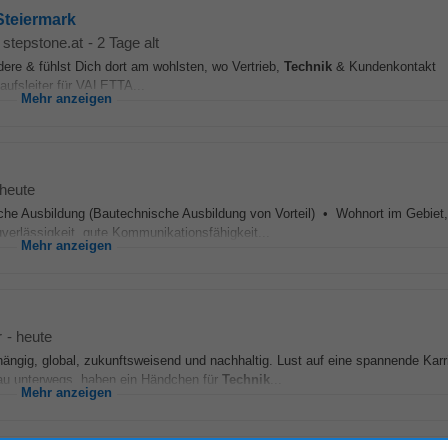
Steiermark
stepstone.at
-
2 Tage alt
dere & fühlst Dich dort am wohlsten, wo Vertrieb,
Technik
& Kundenkontakt
aufsleiter für VALETTA...
Mehr anzeigen
heute
e Ausbildung (Bautechnische Ausbildung von Vorteil) • Wohnort im Gebiet,
erlässigkeit, gute Kommunikationsfähigkeit...
Mehr anzeigen
r
-
heute
ngig, global, zukunftsweisend und nachhaltig. Lust auf eine spannende Karr
fbau unterwegs, haben ein Händchen für
Technik
...
Mehr anzeigen