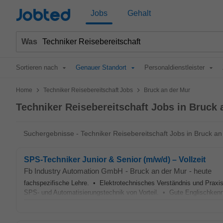
Jobted
Jobs
Gehalt
Was
Sortieren nach
Genauer Standort
Personaldienstleister
>
>
Home
Techniker Reisebereitschaft Jobs
Bruck an der Mur
Techniker Reisebereitschaft Jobs in Bruck 
Suchergebnisse - Techniker Reisebereitschaft Jobs in Bruck an
SPS-Techniker Junior & Senior (m/w/d) – Vollzeit
Fb Industry Automation GmbH
-
Bruck an der Mur
-
heute
fachspezifische Lehre. • Elektrotechnisches Verständnis und Praxi
SPS- und Automatisierungstechnik von Vorteil. • Gute Englischken