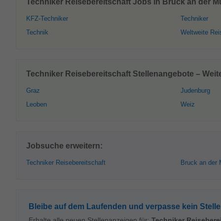
Techniker Reisebereitschaft Jobs in Bruck an der M
KFZ-Techniker
Techniker
Technik
Weltweite Rei
Techniker Reisebereitschaft Stellenangebote – Weite
Graz
Judenburg
Leoben
Weiz
Jobsuche erweitern:
Techniker Reisebereitschaft
Bruck an der 
Bleibe auf dem Laufenden und verpasse kein Stell
Erhalte alle neuen Stellenanzeigen für:
Techniker Reisebere