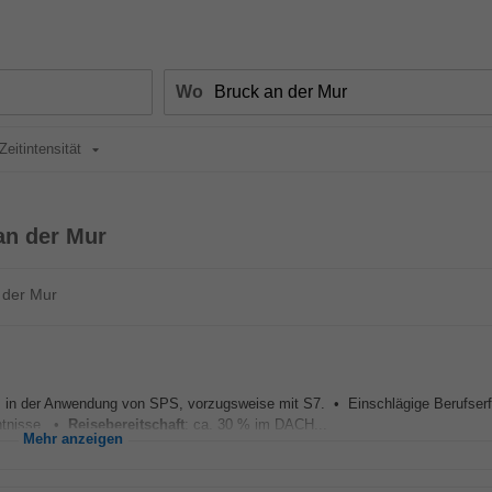
Wo
Zeitintensität
an der Mur
 der Mur
s in der Anwendung von SPS, vorzugsweise mit S7. • Einschlägige Berufserf
ntnisse. •
Reisebereitschaft
: ca. 30 % im DACH...
Mehr anzeigen