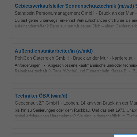
Gebietsverkaufsleiter Sonnenschutztechnik (m/w/d) 
Standbein Personalmanagement GmbH
-
Bruck an der Mur
-
Du bist gerne unterwegs, erkennst Verkaufschancen oft früher als an
aufeinandertreffen? Dann suchen wir genau Dich – einen Gebietsverk
Außendienstmitarbeiter/in (w/m/d)
PohlCon Österreich GmbH
-
Bruck an der Mur
-
karriere.at
-
Anforderungen: • Abgeschlossene kaufmännische und/oder technisch
Reisebereitschaft
(4 Tage /Woche) und Führerschein Klasse B • Zuv
Techniker ÖBA (w/m/d)
Geoconsult ZT GmbH
-
Leoben
, 14 km von Bruck an der Mu
bis hin zu Sanierungen oder dem Rückbau. Und das seit 1973. Unabhä
global erfolgreichen Unternehmen? Sie sind leidenschaftlich im Tie