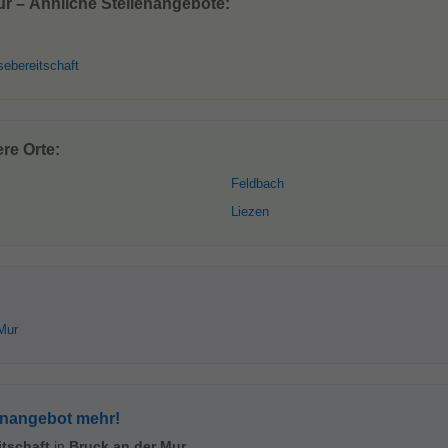
ur – Ähnliche Stellenangebote:
sebereitschaft
re Orte:
Feldbach
Liezen
Mur
enangebot mehr!
itschaft
in
Bruck an der Mur