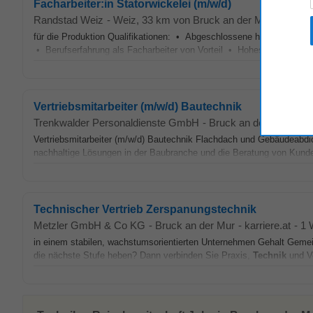
Facharbeiter:in Statorwickelei (m/w/d)
Randstad Weiz
-
Weiz
, 33 km von Bruck an der Mur
-
heute
für die Produktion Qualifikationen: • Abgeschlossene handwerkliche 
• Berufserfahrung als Facharbeiter von Vorteil • Hohes Maß an han
Vertriebsmitarbeiter (m/w/d) Bautechnik
Trenkwalder Personaldienste GmbH
-
Bruck an der Mur
-
kar
Vertriebsmitarbeiter (m/w/d) Bautechnik Flachdach und Gebäudeabd
nachhaltige Lösungen in der Baubranche und die Beratung von Kunde
Technischer Vertrieb Zerspanungstechnik
Metzler GmbH & Co KG
-
Bruck an der Mur
-
karriere.at
-
1 
in einem stabilen, wachstumsorientierten Unternehmen Gehalt Gem
die nächste Stufe heben? Dann verbinden Sie Praxis,
Technik
und Ve