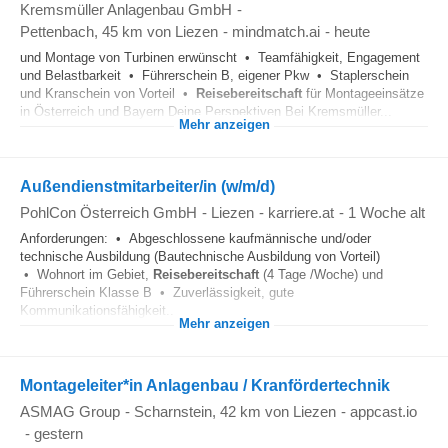
Kremsmüller Anlagenbau GmbH
-
Pettenbach
, 45 km von Liezen
-
mindmatch.ai
-
heute
und Montage von Turbinen erwünscht • Teamfähigkeit, Engagement
und Belastbarkeit • Führerschein B, eigener Pkw • Staplerschein
und Kranschein von Vorteil •
Reisebereitschaft
für Montageeinsätze
in Österreich und Bayern Deine Perspektiven Bei Kremsmüller...
Mehr anzeigen
Außendienstmitarbeiter/in (w/m/d)
PohlCon Österreich GmbH
-
Liezen
-
karriere.at
-
1 Woche alt
Anforderungen: • Abgeschlossene kaufmännische und/oder
technische Ausbildung (Bautechnische Ausbildung von Vorteil)
• Wohnort im Gebiet,
Reisebereitschaft
(4 Tage /Woche) und
Führerschein Klasse B • Zuverlässigkeit, gute
Kommunikationsfähigkeit...
Mehr anzeigen
Montageleiter*in Anlagenbau / Kranfördertechnik
ASMAG Group
-
Scharnstein
, 42 km von Liezen
-
appcast.io
-
gestern