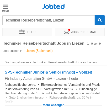
Jobted
Jobted
Jobs
Techniker Reisebereitschaft, Liezen
Filter
Jobs per e-mail
Gehalt
Sortieren nach
Genauer Standort
Personaldienstleister
Ze
Techniker Reisebereitschaft Jobs in Liezen
1 - 9 von 9
Jobs suchen in
Suchergebnisse - Techniker Reisebereitschaft Jobs in Liezen
SPS-Techniker Junior & Senior (m/w/d) – Vollzeit
Fb Industry Automation GmbH
-
Liezen
-
heute
fachspezifische Lehre. • Elektrotechnisches Verständnis und Praxis
in der Anwendung von SPS, vorzugsweise mit S7. • Einschlägige
Berufserfahrung in der SPS- und Automatisierungstechnik von Vorteil.
• Gute Englischkenntnisse. •
Reisebereitschaft
: ca. 30 % im
DACH...
Mehr anzeigen