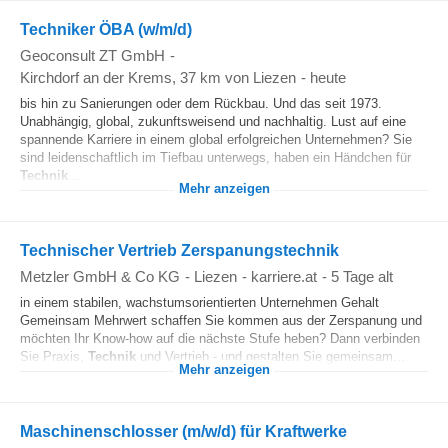
Techniker ÖBA (w/m/d)
Geoconsult ZT GmbH
-
Kirchdorf an der Krems
, 37 km von Liezen
-
heute
bis hin zu Sanierungen oder dem Rückbau. Und das seit 1973.
Unabhängig, global, zukunftsweisend und nachhaltig. Lust auf eine
spannende Karriere in einem global erfolgreichen Unternehmen? Sie
sind leidenschaftlich im Tiefbau unterwegs, haben ein Händchen für
Technik
...
Mehr anzeigen
Technischer Vertrieb Zerspanungstechnik
Metzler GmbH & Co KG
-
Liezen
-
karriere.at
-
5 Tage alt
in einem stabilen, wachstumsorientierten Unternehmen Gehalt
Gemeinsam Mehrwert schaffen Sie kommen aus der Zerspanung und
möchten Ihr Know-how auf die nächste Stufe heben? Dann verbinden
Sie Praxis,
Technik
und Vertrieb - und gestalten Sie gemeinsam...
Mehr anzeigen
Maschinenschlosser (m/w/d) für Kraftwerke