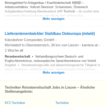
Montageleiter*in Anlagenbau / Kranfördertechnik M|W|D –
Arbeitsverhältnis: Vollzeit Dienstort: Scharnstein, Österreich
Aufgabenbeschreibung Abenteuerlust trifft
Technik
– du suchst eine
spannende Herausforderung, bei der du dein technisches...
Mehr anzeigen
Lieferantenentwickler Stahlbau Osteuropa (m/w/d)
Kässbohrer Composites GmbH
-
Micheldorf in Oberösterreich
, 34 km von Liezen
-
karriere.at
-
1 Woche alt
Reisebereitschaft
• Verhandlungssichere Deutsch- und
Englischkenntnisse, osteuropäische Sprachkenntnisse von Vorteil
Angebot • Verantwortungsvolle und abwechslungsreiche Tätigkeit in
einem modernen, mittelständischen, internationalen Unternehmen...
Mehr anzeigen
Techniker Reisebereitschaft Jobs in Liezen – Ähnliche
Stellenangebote:
KFZ-Techniker
Techniker