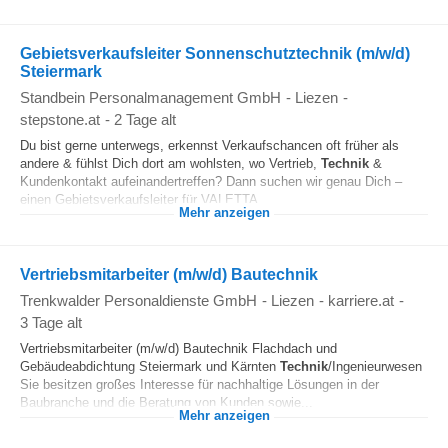
Gebietsverkaufsleiter Sonnenschutztechnik (m/w/d)
Steiermark
Standbein Personalmanagement GmbH
-
Liezen
-
stepstone.at
-
2 Tage alt
Du bist gerne unterwegs, erkennst Verkaufschancen oft früher als
andere & fühlst Dich dort am wohlsten, wo Vertrieb,
Technik
&
Kundenkontakt aufeinandertreffen? Dann suchen wir genau Dich –
einen Gebietsverkaufsleiter für VALETTA...
Mehr anzeigen
Vertriebsmitarbeiter (m/w/d) Bautechnik
Trenkwalder Personaldienste GmbH
-
Liezen
-
karriere.at
-
3 Tage alt
Vertriebsmitarbeiter (m/w/d) Bautechnik Flachdach und
Gebäudeabdichtung Steiermark und Kärnten
Technik
/Ingenieurwesen
Sie besitzen großes Interesse für nachhaltige Lösungen in der
Baubranche und die Beratung von Kunden sowie...
Mehr anzeigen