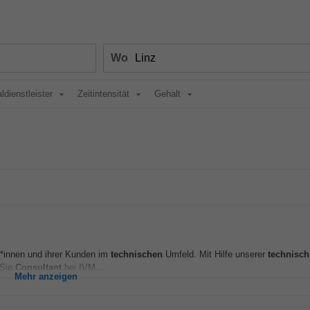
Wo
ldienstleister
Zeitintensität
Gehalt
er*innen und ihrer Kunden im
technischen
Umfeld. Mit Hilfe unserer
technisch
 Sie
Consultant
bei IVM...
Mehr anzeigen