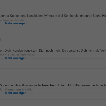
alentra Kunden und Kandidaten (w/m/x) in drei Kernbereichen durch flache Hie
ernster digitaler...
Mehr anzeigen
n
stert Dich. Kunden begeistern Dich noch mehr. Du verstehst Dich nicht als Ver
n? Du baust langfristige...
Mehr anzeigen
er*innen und ihrer Kunden im
technischen
Umfeld. Mit Hilfe unserer
technisch
 Sie
Consultant
bei IVM...
Mehr anzeigen