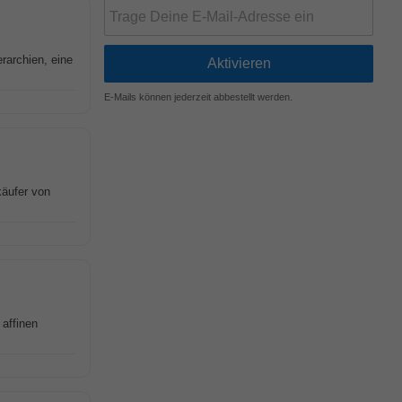
rarchien, eine
E-Mails können jederzeit abbestellt werden.
käufer von
affinen