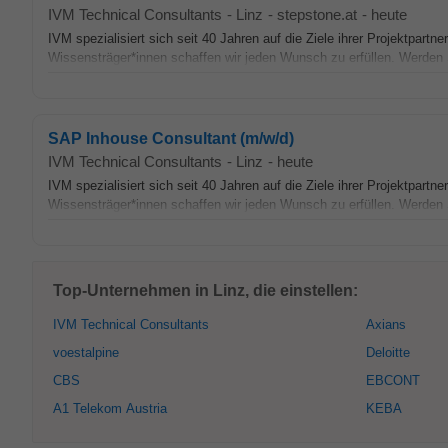
IVM Technical Consultants
-
Linz
-
stepstone.at
-
heute
IVM spezialisiert sich seit 40 Jahren auf die Ziele ihrer Projektpartn
Wissensträger*innen schaffen wir jeden Wunsch zu erfüllen. Werden
SAP Inhouse Consultant (m/w/d)
IVM Technical Consultants
-
Linz
-
heute
IVM spezialisiert sich seit 40 Jahren auf die Ziele ihrer Projektpartn
Wissensträger*innen schaffen wir jeden Wunsch zu erfüllen. Werden
Top-Unternehmen in Linz, die einstellen:
IVM Technical Consultants
Axians
voestalpine
Deloitte
CBS
EBCONT
A1 Telekom Austria
KEBA