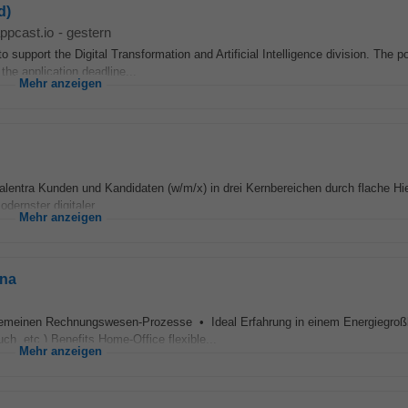
d)
ppcast.io
-
gestern
o support the Digital Transformation and Artificial Intelligence division. The po
e application deadline...
Mehr anzeigen
alentra Kunden und Kandidaten (w/m/x) in drei Kernbereichen durch flache Hie
ernster digitaler...
Mehr anzeigen
ana
allgemeinen Rechnungswesen-Prozesse • Ideal Erfahrung in einem Energiegro
, etc.) Benefits Home-Office flexible...
Mehr anzeigen