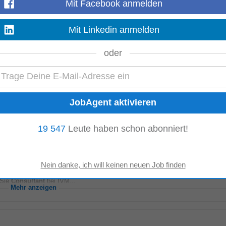
Mit Facebook anmelden
 zu besetzen. Als VMware Cloud Foundation (VCF)
Consultant
bist du für die 
Mit Linkedin anmelden
enzentrums- und Cloud-Plattformen...
Mehr anzeigen
oder
m/w/d)
n rund um SAP Finance und unterstützt bei
technischen
sowie fachlichen Anl
: Du sorgst für eine reibungslose...
Mehr anzeigen
19 547
Leute haben schon abonniert!
er*innen und ihrer Kunden im
technischen
Umfeld. Mit Hilfe unserer
technisch
 Sie
Consultant
bei IVM...
Mehr anzeigen