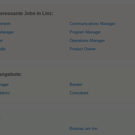
eressante Jobs in Linz:
ement
Communications Manager
Manager
Program Manager
er
Operations Manager
olle
Product Owner
nangebote:
nager
Berater
lektro
Consultant
:
Braunau am Inn