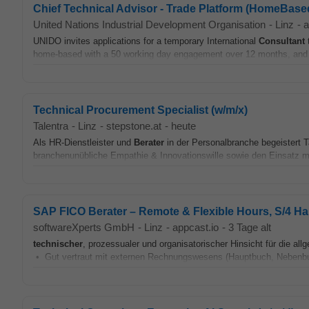
Chief Technical Advisor - Trade Platform (HomeBase
United Nations Industrial Development Organisation
-
Linz
-
a
UNIDO invites applications for a temporary International
Consultant
t
home-based with a 50 working day engagement over 12 months, and th
Technical Procurement Specialist (w/m/x)
Talentra
-
Linz
-
stepstone.at
-
heute
Als HR-Dienstleister und
Berater
in der Personalbranche begeistert T
branchenunübliche Empathie & Innovationswille sowie den Einsatz mod
SAP FICO Berater – Remote & Flexible Hours, S/4 H
softwareXperts GmbH
-
Linz
-
appcast.io
-
3 Tage alt
technischer
, prozessualer und organisatorischer Hinsicht für die 
• Gut vertraut mit externen Rechnungswesens (Hauptbuch, Nebenbuch