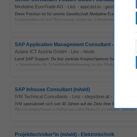
Medialine EuroTrade AG
-
Linz
-
appcast.io
-
gestern
Diese Position ist für unsere Gesellschaft Medialine EuroTrade AG
Implementierung und Optimierung moderner, softwaredefinierter Rech
SAP Application Management Consultant - Finance (
Axians ICT Austria GmbH
-
Linz
-
heute
Level SAP Support: Du bist zentrale Ansprechperson für alle Theme
• Verantworte die Schnittstellenbetreuung zu den Modulen SD und MM
SAP Inhouse Consultant (m/w/d)
IVM Technical Consultants
-
Linz
-
stepstone.at
-
heute
IVM spezialisiert sich seit 40 Jahren auf die Ziele ihrer Projektpartn
Wissensträger*innen schaffen wir jeden Wunsch zu erfüllen. Werden
Projekttechniker*in (m/w/d) - Elektrotechnik