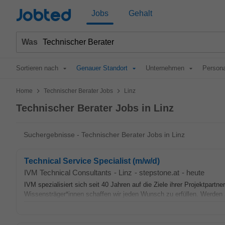
Jobted
Jobs
Gehalt
Was
Sortieren nach
Genauer Standort
Unternehmen
Persona
>
>
Home
Technischer Berater Jobs
Linz
Technischer Berater Jobs in Linz
Suchergebnisse - Technischer Berater Jobs in Linz
Technical Service Specialist (m/w/d)
IVM Technical Consultants
-
Linz
-
stepstone.at
-
heute
IVM spezialisiert sich seit 40 Jahren auf die Ziele ihrer Projektpartn
Wissensträger*innen schaffen wir jeden Wunsch zu erfüllen. Werden