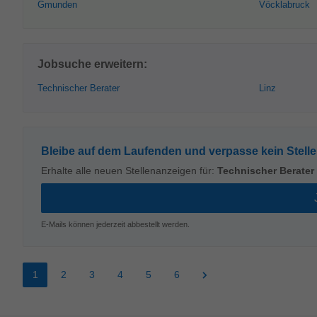
Gmunden
Vöcklabruck
Jobsuche erweitern:
Technischer Berater
Linz
Bleibe auf dem Laufenden und verpasse kein Stell
Erhalte alle neuen Stellenanzeigen für:
Technischer Berater
E-Mails können jederzeit abbestellt werden.
1
2
3
4
5
6