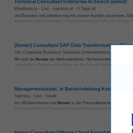
Technical Consultant Enterprise AI Search (w/m/d)
Mindbreeze
-
Linz
-
karriere.at
-
5 Tage alt
und Business und arbeitest eng mit unseren Kunden zusammen. Dabei v
integrieren und vorhandenes Unternehmenswissen effizient nutzbar
(Senior) Consultant SAP Data Transformation / Migra
cbs Corporate Business Solutions Unternehmensberatung 
Wir sind die
Berater
der Weltmarktführer: Hochmotivierte Expertinnen
vorantreiben. Gemeinsam stärken wir die Zukunft der beeindruckend
Managementassist_in Bereichsleitung Konzern-Sup
Talentra
-
Linz
-
heute
Als HR-Dienstleister und
Berater
in der Personalbranche begeistert T
branchenunübliche Empathie & Innovationswille sowie den Einsatz mod
Senior Consultant VMware Cloud Foundation (m/w/d