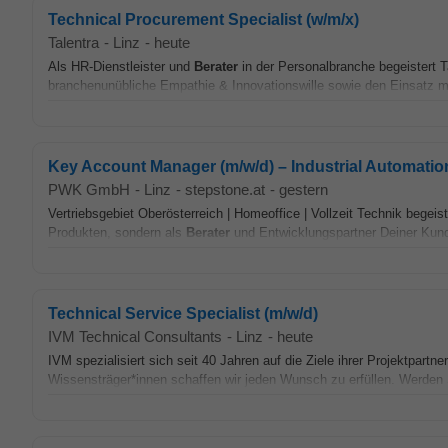
Technical Procurement Specialist (w/m/x)
Talentra
-
Linz
-
heute
Als HR-Dienstleister und
Berater
in der Personalbranche begeistert T
branchenunübliche Empathie & Innovationswille sowie den Einsatz mod
Key Account Manager (m/w/d) – Industrial Automatio
PWK GmbH
-
Linz
-
stepstone.at
-
gestern
Vertriebsgebiet Oberösterreich | Homeoffice | Vollzeit Technik begei
Produkten, sondern als
Berater
und Entwicklungspartner Deiner Kunde
Technical Service Specialist (m/w/d)
IVM Technical Consultants
-
Linz
-
heute
IVM spezialisiert sich seit 40 Jahren auf die Ziele ihrer Projektpartn
Wissensträger*innen schaffen wir jeden Wunsch zu erfüllen. Werden