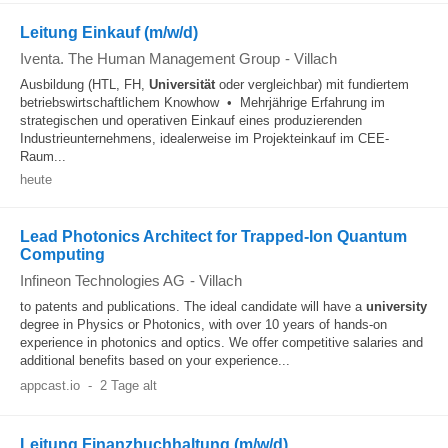
Leitung Einkauf (m/w/d)
Iventa. The Human Management Group
-
Villach
Ausbildung (HTL, FH,
Universität
oder vergleichbar) mit fundiertem
betriebswirtschaftlichem Knowhow • Mehrjährige Erfahrung im
strategischen und operativen Einkauf eines produzierenden
Industrieunternehmens, idealerweise im Projekteinkauf im CEE-
Raum...
heute
Lead Photonics Architect for Trapped-Ion Quantum
Computing
Infineon Technologies AG
-
Villach
to patents and publications. The ideal candidate will have a
university
degree in Physics or Photonics, with over 10 years of hands-on
experience in photonics and optics. We offer competitive salaries and
additional benefits based on your experience...
appcast.io
-
2 Tage alt
Leitung Finanzbuchhaltung (m/w/d)