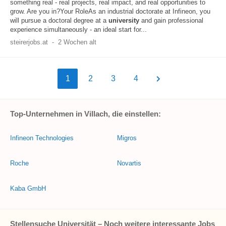
something real - real projects, real impact, and real opportunities to
grow. Are you in?Your RoleAs an industrial doctorate at Infineon, you
will pursue a doctoral degree at a
university
and gain professional
experience simultaneously - an ideal start for...
steirerjobs.at
-
2 Wochen alt
1
2
3
4
Top-Unternehmen in Villach, die einstellen:
Infineon Technologies
Migros
Roche
Novartis
Kaba GmbH
Stellensuche Universität – Noch weitere interessante Jobs