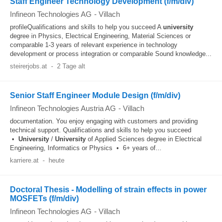
Staff Engineer Technology Development (f/m/div)
Infineon Technologies AG
-
Villach
profileQualifications and skills to help you succeed A
university
degree in Physics, Electrical Engineering, Material Sciences or
comparable 1-3 years of relevant experience in technology
development or process integration or comparable Sound knowledge...
steirerjobs.at
-
2 Tage alt
Senior Staff Engineer Module Design (f/m/div)
Infineon Technologies Austria AG
-
Villach
documentation. You enjoy engaging with customers and providing
technical support. Qualifications and skills to help you succeed
•
University
/
University
of Applied Sciences degree in Electrical
Engineering, Informatics or Physics • 6+ years of...
karriere.at
-
heute
Doctoral Thesis - Modelling of strain effects in power
MOSFETs (f/m/div)
Infineon Technologies AG
-
Villach