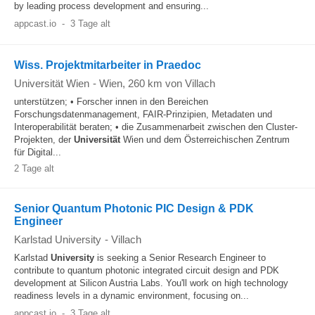
by leading process development and ensuring...
appcast.io
-
3 Tage alt
Wiss. Projektmitarbeiter in Praedoc
Universität Wien
-
Wien
, 260 km von Villach
unterstützen; • Forscher innen in den Bereichen
Forschungsdatenmanagement, FAIR-Prinzipien, Metadaten und
Interoperabilität beraten; • die Zusammenarbeit zwischen den Cluster-
Projekten, der
Universität
Wien und dem Österreichischen Zentrum
für Digital...
2 Tage alt
Senior Quantum Photonic PIC Design & PDK
Engineer
Karlstad University
-
Villach
Karlstad
University
is seeking a Senior Research Engineer to
contribute to quantum photonic integrated circuit design and PDK
development at Silicon Austria Labs. You'll work on high technology
readiness levels in a dynamic environment, focusing on...
appcast.io
-
3 Tage alt