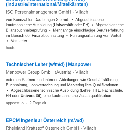
(Industrie/International/Mittelkärnten)
ISG Personalmanagement GmbH
-
Villach
von Kennzahlen Das bringen Sie mit: • Abgeschlossene
kaufmännische Ausbildung (
Universität
oder FH) • Abgeschlossene
Bilanzbuchhalterprüfung • Mehrjährige einschlägige Berufserfahrung
im Bereich der Finanzbuchhaltung • Führungserfahrung von Vorteil
• Versierter...
heute
Technischer Leiter (w/m/d) | Manpower
Manpower Group GmbH (Austria)
-
Villach
externen Partnern und internen Abteilungen wie Geschäftsführung,
Buchhaltung, Lohnverrechnung und Marketing Ihre Qualifikationen
• Abgeschlossene technische Ausbildung (Lehre, HTL, Fachschule,
FH oder
Universität
); eine kaufmännische Zusatzqualifikation...
appcast.io
-
2 Tage alt
EPCM Ingenieur Österreich (m/w/d)
Rheinland Kraftstoff Österreich GmbH
-
Villach