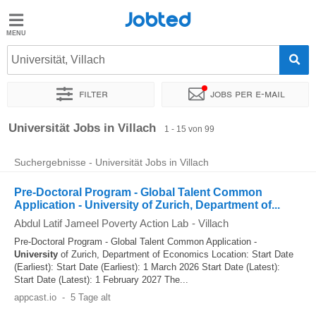
Jobted
Jobted
Jobs
Universität, Villach
Filter
Jobs per e-mail
Gehalt
Sortieren nach
Genauer Standort
Unternehmen
Personald
Universität Jobs in Villach
1 - 15 von 99
Suchergebnisse - Universität Jobs in Villach
Pre-Doctoral Program - Global Talent Common
Application - University of Zurich, Department of...
Abdul Latif Jameel Poverty Action Lab
-
Villach
Pre-Doctoral Program - Global Talent Common Application -
University
of Zurich, Department of Economics Location: Start Date
(Earliest): Start Date (Earliest): 1 March 2026 Start Date (Latest):
Start Date (Latest): 1 February 2027 The...
appcast.io
-
5 Tage alt