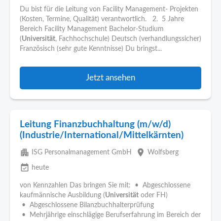
Du bist für die Leitung von Facility Management- Projekten
(Kosten, Termine, Qualität) verantwortlich. 2. 5 Jahre
Bereich Facility Management Bachelor-Studium
(
Universität
, Fachhochschule) Deutsch (verhandlungssicher)
Französisch (sehr gute Kenntnisse) Du bringst...
Jetzt ansehen
Leitung Finanzbuchhaltung (m/w/d)
(Industrie/International/Mittelkärnten)
apartment
place
ISG Personalmanagement GmbH
Wolfsberg
event_available
heute
von Kennzahlen Das bringen Sie mit: • Abgeschlossene
kaufmännische Ausbildung (
Universität
oder FH)
• Abgeschlossene Bilanzbuchhalterprüfung
• Mehrjährige einschlägige Berufserfahrung im Bereich der