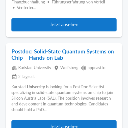
Finanzbuchhaltung • Führungserfahrung von Vorteil
• Versierter...
Jetzt ansehen
Postdoc: Solid-State Quantum Systems on
Chip – Hands-on Lab
apartment
place
language
Karlstad University
Wolfsberg
appcast.io
event_available
2 Tage alt
Karlstad
University
is looking for a PostDoc Scientist
specializing in solid-state quantum systems on chip to join
Silicon Austria Labs (SAL). The position involves research
and development in quantum technologies. Candidates
should hold a PhD...
Jetzt ansehen