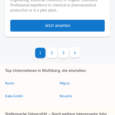
Engineering, Industrial Chemistry, or Organic Chemistry.*
Professional experience in chemical or pharmaceutical
production or in a pilot plant...
Jetzt ansehen
1
2
3
Top-Unternehmen in Wolfsberg, die einstellen:
Roche
Migros
Kaba GmbH
Novartis
Stellensuche Universität – Noch weitere interessante Jobs