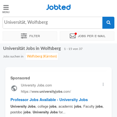
Jobted
Jobted
Jobs
Universität, Wolfsberg
Filter
Jobs per e-mail
Gehalt
Universität Jobs in Wolfsberg
Sortieren nach
Genauer Standort
Unternehmen
Personald
1 - 15 von 37
Jobs suchen in