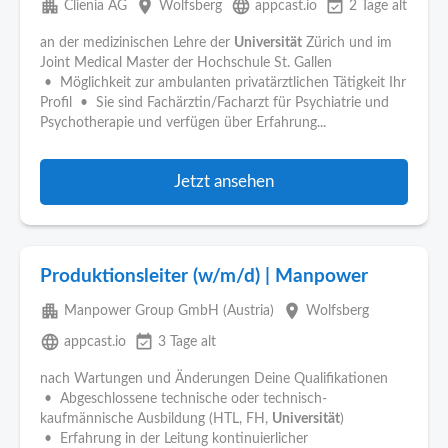
apartment
place
language
event_available
Clienia AG
Wolfsberg
appcast.io
2 Tage alt
an der medizinischen Lehre der
Universität
Zürich und im
Joint Medical Master der Hochschule St. Gallen
• Möglichkeit zur ambulanten privatärztlichen Tätigkeit Ihr
Profil • Sie sind Fachärztin/Facharzt für Psychiatrie und
Psychotherapie und verfügen über Erfahrung...
Jetzt ansehen
Produktionsleiter (w/m/d) | Manpower
apartment
place
Manpower Group GmbH (Austria)
Wolfsberg
language
event_available
appcast.io
3 Tage alt
nach Wartungen und Änderungen Deine Qualifikationen
• Abgeschlossene technische oder technisch-
kaufmännische Ausbildung (HTL, FH,
Universität
)
• Erfahrung in der Leitung kontinuierlicher