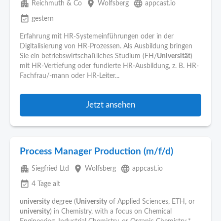
apartment
place
language
Reichmuth & Co
Wolfsberg
appcast.io
event_available
gestern
Erfahrung mit HR-Systemeinführungen oder in der
Digitalisierung von HR-Prozessen. Als Ausbildung bringen
Sie ein betriebswirtschaftliches Studium (FH/
Universität
)
mit HR-Vertiefung oder fundierte HR-Ausbildung, z. B. HR-
Fachfrau/-mann oder HR-Leiter...
Jetzt ansehen
Process Manager Production (m/f/d)
apartment
place
language
Siegfried Ltd
Wolfsberg
appcast.io
event_available
4 Tage alt
university
degree (
University
of Applied Sciences, ETH, or
university
) in Chemistry, with a focus on Chemical