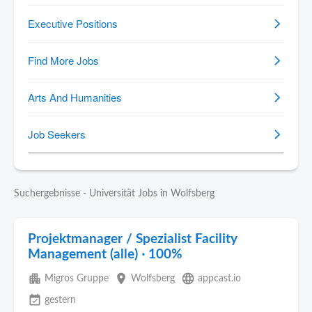
Suchergebnisse - Universität Jobs in Wolfsberg
Projektmanager / Spezialist Facility
Management (alle) ‧ 100%
apartment
place
language
Migros Gruppe
Wolfsberg
appcast.io
event_available
gestern