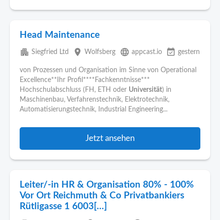
Head Maintenance
apartment
place
language
event_available
Siegfried Ltd
Wolfsberg
appcast.io
gestern
von Prozessen und Organisation im Sinne von Operational
Excellence**Ihr Profil****Fachkenntnisse***
Hochschulabschluss (FH, ETH oder
Universität
) in
Maschinenbau, Verfahrenstechnik, Elektrotechnik,
Automatisierungstechnik, Industrial Engineering...
Jetzt ansehen
Leiter/-in HR & Organisation 80% - 100%
Vor Ort Reichmuth & Co Privatbankiers
Rütligasse 1 6003[...]