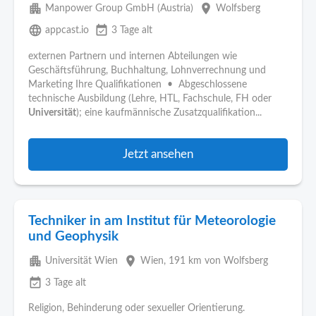
apartment
place
Manpower Group GmbH (Austria)
Wolfsberg
language
event_available
appcast.io
3 Tage alt
externen Partnern und internen Abteilungen wie
Geschäftsführung, Buchhaltung, Lohnverrechnung und
Marketing Ihre Qualifikationen • Abgeschlossene
technische Ausbildung (Lehre, HTL, Fachschule, FH oder
Universität
); eine kaufmännische Zusatzqualifikation...
Jetzt ansehen
Techniker in am Institut für Meteorologie
und Geophysik
apartment
place
Universität Wien
Wien
, 191 km von Wolfsberg
event_available
3 Tage alt
Religion, Behinderung oder sexueller Orientierung.