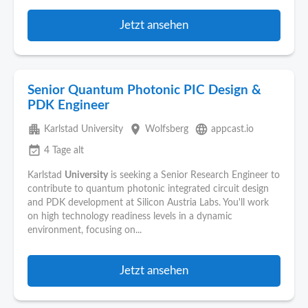
Jetzt ansehen
Senior Quantum Photonic PIC Design &
PDK Engineer
apartment
place
language
Karlstad University
Wolfsberg
appcast.io
event_available
4 Tage alt
Karlstad
University
is seeking a Senior Research Engineer to
contribute to quantum photonic integrated circuit design
and PDK development at Silicon Austria Labs. You'll work
on high technology readiness levels in a dynamic
environment, focusing on...
Jetzt ansehen