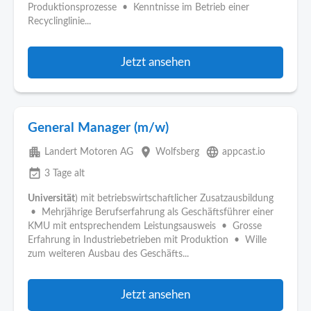
Produktionsprozesse • Kenntnisse im Betrieb einer
Recyclinglinie...
Jetzt ansehen
General Manager (m/w)
apartment
place
language
Landert Motoren AG
Wolfsberg
appcast.io
event_available
3 Tage alt
Universität
) mit betriebswirtschaftlicher Zusatzausbildung
• Mehrjährige Berufserfahrung als Geschäftsführer einer
KMU mit entsprechendem Leistungsausweis • Grosse
Erfahrung in Industriebetrieben mit Produktion • Wille
zum weiteren Ausbau des Geschäfts...
Jetzt ansehen