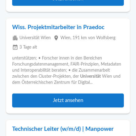
Wiss. Projektmitarbeiter in Praedoc
apartment
place
Universität Wien
Wien
, 191 km von Wolfsberg
event_available
3 Tage alt
unterstützen; • Forscher innen in den Bereichen
Forschungsdatenmanagement, FAIR-Prinzipien, Metadaten
und Interoperabilität beraten; • die Zusammenarbeit
zwischen den Cluster-Projekten, der
Universität
Wien und
dem Österreichischen Zentrum für Digital...
Jetzt ansehen
Technischer Leiter (w/m/d) | Manpower