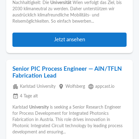
Nachhaltigkeit: Die
Universität
Wien verfolgt das Ziel, bis
2030 klimaneutral zu werden. Daher unterstützen wir
ausdrücklich klimafreundliche Mobilitäts- und
Reisemöglichkeiten. So einfach bewerben...
Jetzt ansehen
Senior PIC Process Engineer — AlN/TFLN
Fabrication Lead
apartment
place
language
Karlstad University
Wolfsberg
appcast.io
event_available
4 Tage alt
Karlstad
University
is seeking a Senior Research Engineer
for Process Development for Integrated Photonics
Fabrication in Austria. This role drives innovation in
Photonic Integrated Circuit technology by leading process
development and ensuring...