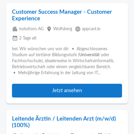
Customer Success Manager - Customer
Experience
apartment
place
language
isolutions AG
Wolfsberg
appcast.io
event_available
2 Tage alt
bei. Wir wünschen uns von dir: • Abgeschlossenes
Studium auf tertiärer Bildungsstufe (
Universität
oder
Fachhochschule), idealerweise in Wirtschaftsinformatik,
Betriebswirtschaft oder einem vergleichbaren Bereich.
• Mehrjährige Erfahrung in der Leitung von IT...
Jetzt ansehen
Leitende Ärztin / Leitenden Arzt (m/w/d)
(100%)