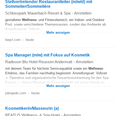
Stellvertretender Restaurantleiter (m/w/d) mit
Sommelier/Sommelière
Schlosspark Mauerbach Resort & Spa
-
Amstetten
gestalteter
Wellness
- und Fitnessbereich, ein Indoor- und Outdoor
Pool, sowie verschiedene Themensaunen, runden das Ambiente ab.
Anstellungsart: Vollzeit...
Mehr anzeigen
lwqct.com
-
heute
Spa Manager (m/w) mit Fokus auf Kosmetik
Radisson Blu Hotel Reussen Andermatt
-
Amstetten
mit deinem Team für höchste Servicequalität sowie ein
Wellness
-
Erlebnis, das Familien nachhaltig begeistert. Anstellungsart: Vollzeit
• Operative und organisatorische Gesamtverantwortung für den Spa-
Bereich • Aktive Mitarbeit im Tagesgeschäft mit echter Hands-on...
Mehr anzeigen
jobrapido.com
-
heute
Kosmetikerin/Masseurin (a)
BEATUS Wellness- & Spa-Hotel
-
Amstetten