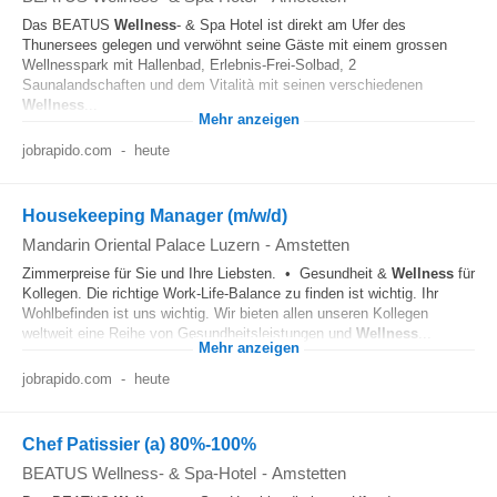
Das BEATUS
Wellness
- & Spa Hotel ist direkt am Ufer des
Thunersees gelegen und verwöhnt seine Gäste mit einem grossen
Wellnesspark mit Hallenbad, Erlebnis-Frei-Solbad, 2
Saunalandschaften und dem Vitalità mit seinen verschiedenen
Wellness
...
Mehr anzeigen
jobrapido.com
-
heute
Housekeeping Manager (m/w/d)
Mandarin Oriental Palace Luzern
-
Amstetten
Zimmerpreise für Sie und Ihre Liebsten. • Gesundheit &
Wellness
für
Kollegen. Die richtige Work-Life-Balance zu finden ist wichtig. Ihr
Wohlbefinden ist uns wichtig. Wir bieten allen unseren Kollegen
weltweit eine Reihe von Gesundheitsleistungen und
Wellness
...
Mehr anzeigen
jobrapido.com
-
heute
Chef Patissier (a) 80%-100%
BEATUS Wellness- & Spa-Hotel
-
Amstetten