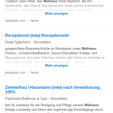
Tradition Julen Hotel, das
Wellness
Hotel Alpenhof, die Rio
Apartments, das View & Spa Apartment sowie unsere kulinarischen
Highlights: die Restaurants Schäferstube, Julen und Im Hof...
Mehr anzeigen
jobrapido.com
-
heute
Receptionist (m/w) Receptionistin
Hotel Spitzhorn
-
Amstetten
ausgerichtete Brasserie-Küche im Restaurant sowie
Wellness
-,
Fitness-, Schwimmbadbereich, Sauna-/Dampfbad, Kneipp- und
Massagezone. Aus dem Spitzhorn kehren alle Gäste so zufrieden in
ihren Alltag zurück, dass sie wiederkommen ... immer...
Mehr anzeigen
jobrapido.com
-
heute
Zimmerfrau / Hausmann (m/w) nach Vereinbarung,
100%
Parkhotel Bellevue & Spa
-
Amstetten
bist du zeitweise für die Reinigung und Pflege unserer
Wellness
-
Anlage zuständig und führst dort regelmässige Kontrollgänge durch,