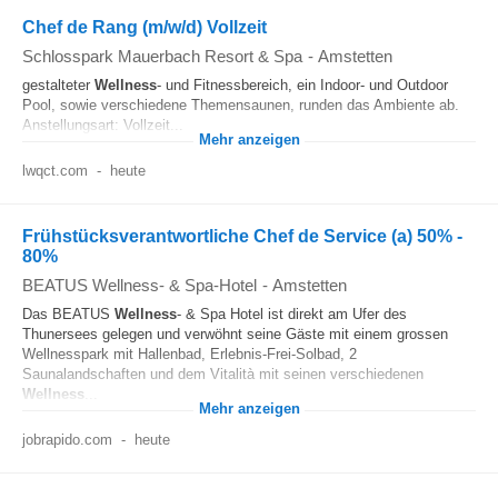
Chef de Rang (m/w/d) Vollzeit
Schlosspark Mauerbach Resort & Spa
-
Amstetten
gestalteter
Wellness
- und Fitnessbereich, ein Indoor- und Outdoor
Pool, sowie verschiedene Themensaunen, runden das Ambiente ab.
Anstellungsart: Vollzeit...
Mehr anzeigen
lwqct.com
-
heute
Frühstücksverantwortliche Chef de Service (a) 50% -
80%
BEATUS Wellness- & Spa-Hotel
-
Amstetten
Das BEATUS
Wellness
- & Spa Hotel ist direkt am Ufer des
Thunersees gelegen und verwöhnt seine Gäste mit einem grossen
Wellnesspark mit Hallenbad, Erlebnis-Frei-Solbad, 2
Saunalandschaften und dem Vitalità mit seinen verschiedenen
Wellness
...
Mehr anzeigen
jobrapido.com
-
heute