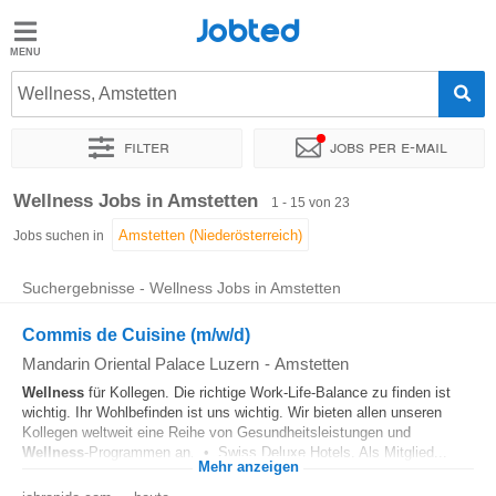
Jobted
Jobted
Jobs
Wellness, Amstetten
Filter
Jobs per e-mail
Gehalt
Sortieren nach
Genauer Standort
Unternehmen
Wellness Jobs in Amstetten
1 - 15 von 23
Jobs suchen in
Suchergebnisse - Wellness Jobs in Amstetten
Commis de Cuisine (m/w/d)
Mandarin Oriental Palace Luzern
-
Amstetten
Wellness
für Kollegen. Die richtige Work-Life-Balance zu finden ist
wichtig. Ihr Wohlbefinden ist uns wichtig. Wir bieten allen unseren
Kollegen weltweit eine Reihe von Gesundheitsleistungen und
Wellness
-Programmen an. • Swiss Deluxe Hotels. Als Mitglied...
Mehr anzeigen