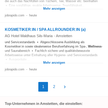
die auch das Nachfüllen von Tüchern, Tee, Wasser etc. beinhalten
• Eine sorgfältige, exakte Arbeitsweise, Teamfähigkeit...
Mehr anzeigen
jobrapido.com
-
heute
KOSMETIKER:IN / SPA ALLROUNDER:IN (a)
AG Hotel Waldhaus Sils-Maria
-
Amstetten
und Servicestandards • Abgeschlossene Ausbildung als
Kosmetiker:in sowie idealerweise Berufserfahrung im Spa-,
Wellness
-
und Saunabereich • Fachlich sichere und qualitätsbewusste
Arbeitsweise unter Einhaltung aller Hygiene- und Servicestandards
• Ausgeprägte...
Mehr anzeigen
jobrapido.com
-
heute
1
2
Top-Unternehmen in Amstetten, die einstellen: