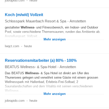
jobrapido.com
-
heute
Koch (m/w/d) Vollzeit
Schlosspark Mauerbach Resort & Spa
-
Amstetten
gestalteter
Wellness
- und Fitnessbereich, ein Indoor- und Outdoor
Pool, sowie verschiedene Themensaunen, runden das Ambiente ab.
Anstellungsart: Vollzeit...
Mehr anzeigen
lwqct.com
-
heute
Reservationsmitarbeiter (a) 80% - 100%
BEATUS Wellness- & Spa-Hotel
-
Amstetten
Das BEATUS
Wellness
- & Spa Hotel ist direkt am Ufer des
Thunersees gelegen und verwöhnt seine Gäste mit einem grossen
Wellnesspark mit Hallenbad, Erlebnis-Frei-Solbad, 2
Saunalandschaften und dem Vitalità mit seinen verschiedenen
Wellness
...
Mehr anzeigen
jobrapido.com
-
heute