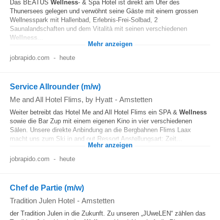
Das BEATUS
Wellness
- & Spa Hotel ist direkt am Ufer des
Thunersees gelegen und verwöhnt seine Gäste mit einem grossen
Wellnesspark mit Hallenbad, Erlebnis-Frei-Solbad, 2
Saunalandschaften und dem Vitalità mit seinen verschiedenen
Wellness
...
Mehr anzeigen
jobrapido.com
-
heute
Service Allrounder (m/w)
Me and All Hotel Flims, by Hyatt
-
Amstetten
Weiter betreibt das Hotel Me and All Hotel Flims ein SPA &
Wellness
sowie die Bar Zup mit einem eigenen Kino in vier verschiedenen
Sälen. Unsere direkte Anbindung an die Bergbahnen Flims Laax
macht uns zum Ski in and out Ressort Anstellungsart: Zeit...
Mehr anzeigen
jobrapido.com
-
heute
Chef de Partie (m/w)
Tradition Julen Hotel
-
Amstetten
der Tradition Julen in die Zukunft. Zu unseren „JUweLEN“ zählen das