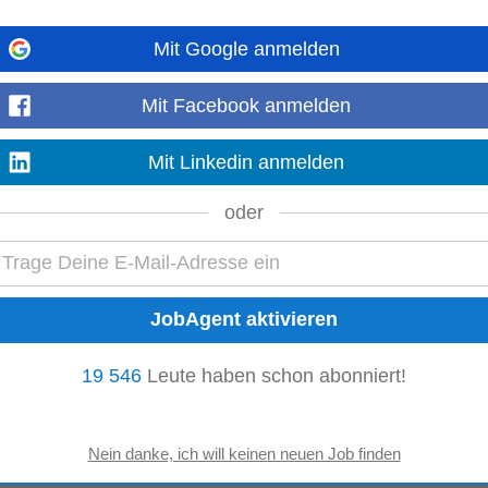
Mit Google anmelden
/d) ab sofort
ng
-
heute
Mit Facebook anmelden
 Wellnessangebot ab. Schauen Sie sich unsere neue Webseite an: https://ww
rmädchen
50% (m/w/d) Sie möchten Verantwortung...
Mehr anzeigen
Mit Linkedin anmelden
oder
ssante Jobs in Mödling:
Gastgewerbe
19 546
Leute haben schon abonniert!