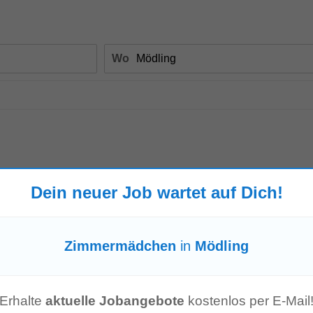
Wo
Dein neuer Job wartet auf Dich!
Zimmermädchen
in
Mödling
-
2 Tage alt
anz und Luxus wie kein anderes Wiener Hotel. Als Ruhepol mitten im Herzen d
 direkt an der exquisiten...
Erhalte
aktuelle Jobangebote
kostenlos per E-Mail
Mehr anzeigen