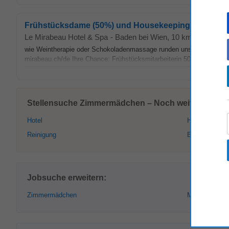
Frühstücksdame (50%) und Housekeeping (50%) (m/w
Le Mirabeau Hotel & Spa
-
Baden bei Wien
, 10 km von Mödli
wie Weintherapie oder Schokoladenmassage runden unser exklusives
mirabeau.ch/de Ihre Chance: Frühstücksmitarbeiterin 50% &
Zimme
Stellensuche Zimmermädchen – Noch weitere intere
Hotel
Housekeeping
Reinigung
Bedienung
Jobsuche erweitern:
Zimmermädchen
Mödling