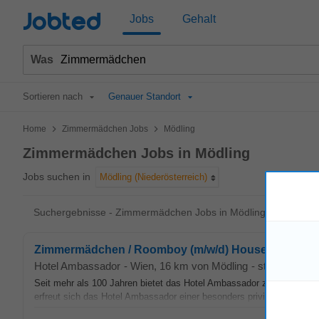
Jobted
Jobs
Gehalt
Was
Sortieren nach
Genauer Standort
>
>
Home
Zimmermädchen Jobs
Mödling
Zimmermädchen Jobs in Mödling
Jobs suchen in
Mödling (Niederösterreich)
Suchergebnisse - Zimmermädchen Jobs in Mödling
Zimmermädchen / Roomboy (m/w/d) Housekeeping
Hotel Ambassador
-
Wien
, 16 km von Mödling
-
stepstone.at
Seit mehr als 100 Jahren bietet das Hotel Ambassador zeitlose Eleg
erfreut sich das Hotel Ambassador einer besonders privilegierten Lage