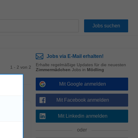
Jobs via E-Mail erhalten!
Erhalte regelmäßige Updates für die neuesten
1 - 2 von 2
Zimmermädchen
Jobs in
Mödling
Mit Google anmelden
Mit Facebook anmelden
Mit Linkedin anmelden
er Weltstadt
oder
!