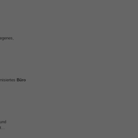
legenes,
rnisiertes
Büro
 und
...