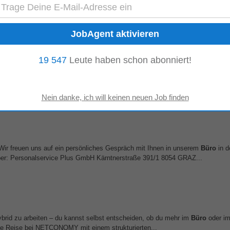
chsten und gleichzeitig hochwertigsten Lösung für Coaches und Unternehmen. M
 unsere Software. Unser
Büro
...
19 547
Leute haben schon abonniert!
 schließlich zählt bei Schmuck jedes Detail Benefits • ein sehr zentral gele
mitteln sehr gut zu erreichen...
Wir freuen uns auf ein persönliches Gespräch mit Ihnen in unserem
Büro
in d
ber: Personalservice Plus GmbH Kärntnerstraße 391/1 8054 GRAZ...
hybrid zu arbeiten – du kannst selbst entscheiden, ob du mehr im
Büro
oder im
ne Reise bei NETCONOMY mit einem strukturierten...