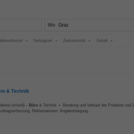
Wo
ldienstleister
Vertragsart
Zeitintensität
Gehalt
üro & Technik
endienst (m/w/d) –
Büro
& Technik • Beratung und Verkauf der Produkte und 
tragserfassung, Reklamationen, Angebotslegung...