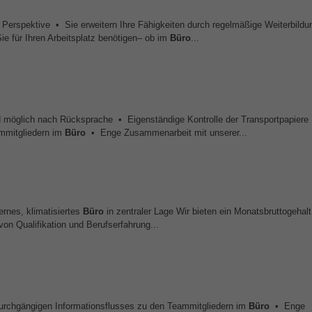
ger Perspektive • Sie erweitern Ihre Fähigkeiten durch regelmäßige Weiterbild
e für Ihren Arbeitsplatz benötigen– ob im
Büro
...
 möglich nach Rücksprache • Eigenständige Kontrolle der Transportpapiere
ammitgliedern im
Büro
• Enge Zusammenarbeit mit unserer...
rnes, klimatisiertes
Büro
in zentraler Lage Wir bieten ein Monatsbruttogehal
on Qualifikation und Berufserfahrung...
durchgängigen Informationsflusses zu den Teammitgliedern im
Büro
• Enge