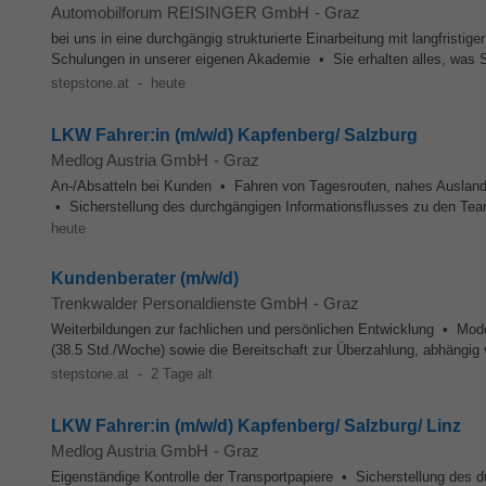
Automobilforum REISINGER GmbH
-
Graz
bei uns in eine durchgängig strukturierte Einarbeitung mit langfristi
Schulungen in unserer eigenen Akademie • Sie erhalten alles, was Si
stepstone.at
-
heute
LKW Fahrer:in (m/w/d) Kapfenberg/ Salzburg
Medlog Austria GmbH
-
Graz
An-/Absatteln bei Kunden • Fahren von Tagesrouten, nahes Ausland
• Sicherstellung des durchgängigen Informationsflusses zu den Te
heute
Kundenberater (m/w/d)
Trenkwalder Personaldienste GmbH
-
Graz
Weiterbildungen zur fachlichen und persönlichen Entwicklung • Mode
(38.5 Std./Woche) sowie die Bereitschaft zur Überzahlung, abhängig v
stepstone.at
-
2 Tage alt
LKW Fahrer:in (m/w/d) Kapfenberg/ Salzburg/ Linz
Medlog Austria GmbH
-
Graz
Eigenständige Kontrolle der Transportpapiere • Sicherstellung des 