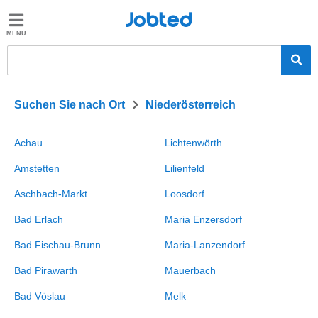
Jobted
Jobted
Jobs
Gehalt
>
Suchen Sie nach Ort
Niederösterreich
Achau
Lichtenwörth
Amstetten
Lilienfeld
Aschbach-Markt
Loosdorf
Bad Erlach
Maria Enzersdorf
Bad Fischau-Brunn
Maria-Lanzendorf
Bad Pirawarth
Mauerbach
Bad Vöslau
Melk