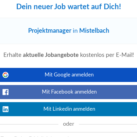
Dein neuer Job wartet auf Dich!
Jetzt ansehen
Zur Verstärkung des Projektteams suchen
gierte Persönlichkeit als (Junior)
Projektmanager
in
Mistelbach
Erhalte
aktuelle Jobangebote
kostenlos per E-Mail!
Jetzt ansehen
ort in Oed suchen wir eine/n engagierte/n
Mit Google anmelden
Mit Facebook anmelden
Mit Linkedin anmelden
Jetzt ansehen
evelt Labor GmbH ist eine akkreditierte
oder
arbeiten wir e rfolgreich als