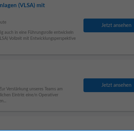
nlagen (VLSA) mit
eute
Jetzt ansehen
ig auch in eine Führungsrolle entwickeln
LSA) Vollzeit mit Entwicklungsperspektive
Jetzt ansehen
 Zur Verstärkung unseres Teams am
chen Eintritt eine/n Operativer
n...