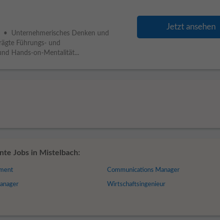
Jetzt ansehen
• Unternehmerisches Denken und
rägte Führungs- und
nd Hands-on-Mentalität...
te Jobs in Mistelbach:
ement
Communications Manager
anager
Wirtschaftsingenieur