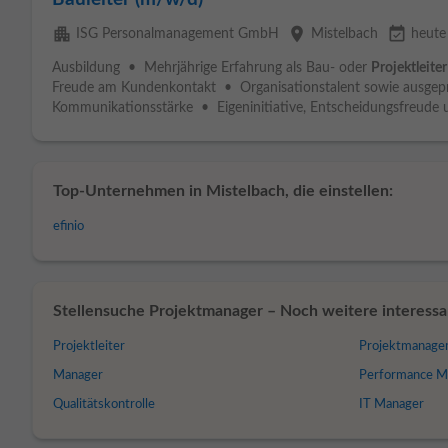
apartment
place
event_available
ISG Personalmanagement GmbH
Mistelbach
heute
Ausbildung • Mehrjährige Erfahrung als Bau- oder
Projektleiter
Freude am Kundenkontakt • Organisationstalent sowie ausgep
Kommunikationsstärke • Eigeninitiative, Entscheidungsfreude u
Top-Unternehmen in Mistelbach, die einstellen:
efinio
Stellensuche Projektmanager – Noch weitere interessan
Projektleiter
Projektmanag
Manager
Performance M
Qualitätskontrolle
IT Manager