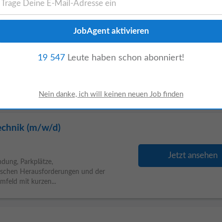
19 547
Leute haben schon abonniert!
Jetzt ansehen
ort in Oed suchen wir eine/n engagierte/n
 lesen Sie die Informationen in dieser
echnik (m/w/d)
Jetzt ansehen
dung, Parkplätze,
nischen Herausforderungen und der
mfeld mit kurzen...