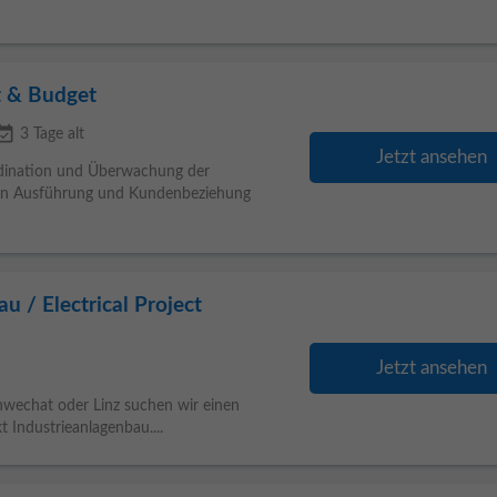
ät & Budget
t_available
3 Tage alt
Jetzt ansehen
rdination und Überwachung der
s in Ausführung und Kundenbeziehung
u / Electrical Project
Jetzt ansehen
hwechat oder Linz suchen wir einen
 Industrieanlagenbau....