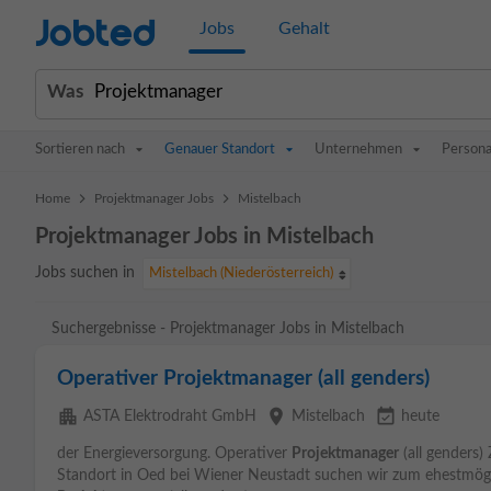
Jobted
Jobs
Gehalt
Was
Sortieren nach
Genauer Standort
Unternehmen
Persona
>
>
Home
Projektmanager Jobs
Mistelbach
Projektmanager Jobs in Mistelbach
Jobs suchen in
Mistelbach (Niederösterreich)
Suchergebnisse - Projektmanager Jobs in Mistelbach
Operativer Projektmanager (all genders)
apartment
place
event_available
ASTA Elektrodraht GmbH
Mistelbach
heute
der Energieversorgung. Operativer
Projektmanager
(all genders)
Standort in Oed bei Wiener Neustadt suchen wir zum ehestmögli