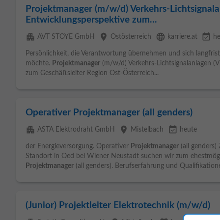
Projektmanager (m/w/d) Verkehrs-Lichtsignala
Entwicklungsperspektive zum...
apartment
place
language
event_available
AVT STOYE GmbH
Ostösterreich
karriere.at
h
Persönlichkeit, die Verantwortung übernehmen und sich langfrist
möchte.
Projektmanager
(m/w/d) Verkehrs-Lichtsignalanlagen (V
zum Geschäftsleiter Region Ost-Österreich...
Operativer Projektmanager (all genders)
apartment
place
event_available
ASTA Elektrodraht GmbH
Mistelbach
heute
der Energieversorgung. Operativer
Projektmanager
(all genders)
Standort in Oed bei Wiener Neustadt suchen wir zum ehestmögli
Projektmanager
(all genders). Berufserfahrung und Qualifikatione
(Junior) Projektleiter Elektrotechnik (m/w/d)