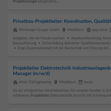
Projektmanager
(all genders)....
Privatbau-Projektleiter: Koordination, Qualit
apartment
place
language
even
Wimberger Gruppe GmbH
Mistelbach
appcast.io
Aufgaben, die mir Freude machen: • Arbeitsvorbereitung, Koo
Bauausführung • Sicherstellung definierter Qualitätsstandard
• Enge Zusammenarbeit mit der Bautechnik und Führung der...
Projektleiter Elektrotechnik Industrieanlagenba
Manager (m/w/d)
apartment
place
event_available
efinio IT&Engineering
Mistelbach
heute
bis zur erfolgreichen Inbetriebnahme. Für unseren Kunden in Sc
erfahrenen
Projektleiter
Elektrotechnik (m/w/d) mit Schwerpunkt