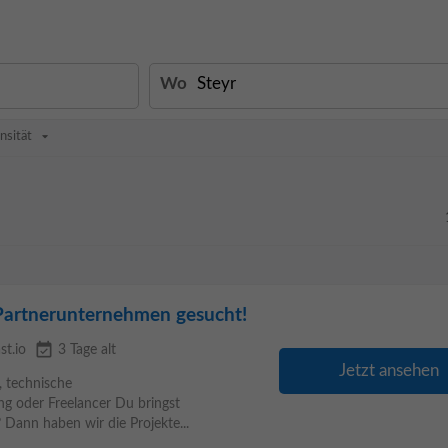
Wo
nsität
Partnerunternehmen gesucht!
event_available
st.io
3 Tage alt
Jetzt ansehen
, technische
ng oder Freelancer Du bringst
 Dann haben wir die Projekte...