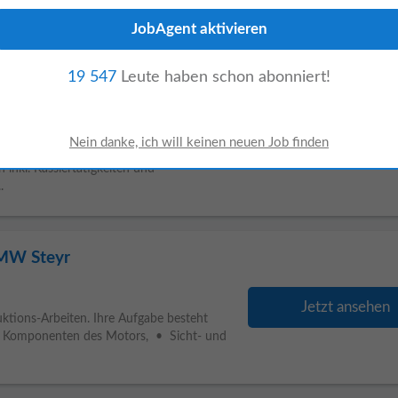
gen zur perfekten Gästebetreuung Dein
rvice...
19 547
Leute haben schon abonniert!
Jetzt ansehen
ben sowie Sicherstellung der Einhaltung
nkl. Kassiertätigkeiten und
.
BMW Steyr
Jetzt ansehen
ktions-Arbeiten. Ihre Aufgabe besteht
r Komponenten des Motors, • Sicht- und