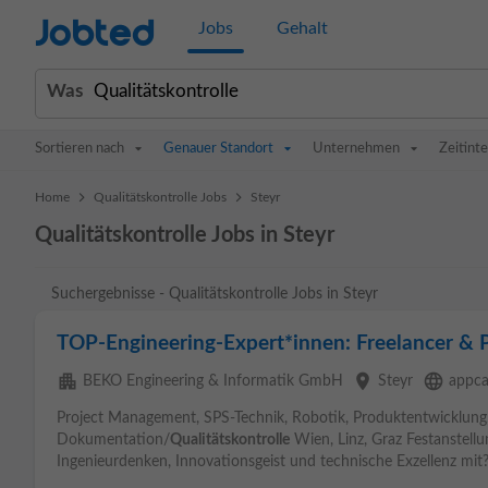
Jobted
Jobs
Gehalt
Was
Sortieren nach
Genauer Standort
Unternehmen
Zeitinte
>
>
Home
Qualitätskontrolle Jobs
Steyr
Qualitätskontrolle Jobs in Steyr
Suchergebnisse - Qualitätskontrolle Jobs in Steyr
TOP-Engineering-Expert*innen: Freelancer & 
apartment
place
language
BEKO Engineering & Informatik GmbH
Steyr
appca
Project Management, SPS-Technik, Robotik, Produktentwicklung
Dokumentation/
Qualitätskontrolle
Wien, Linz, Graz Festanstellu
Ingenieurdenken, Innovationsgeist und technische Exzellenz mit?