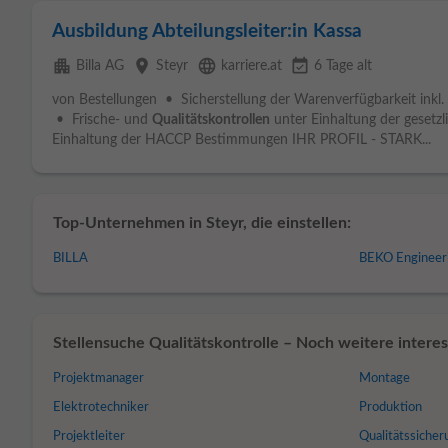
Ausbildung Abteilungsleiter:in Kassa
apartment
place
language
event_available
Billa AG
Steyr
karriere.at
6 Tage alt
von Bestellungen • Sicherstellung der Warenverfügbarkeit inkl
• Frische- und
Qualitätskontrollen
unter Einhaltung der gesetzl
Einhaltung der HACCP Bestimmungen IHR PROFIL - STARK...
Top-Unternehmen in Steyr, die einstellen:
BILLA
BEKO Engineeri
Stellensuche Qualitätskontrolle – Noch weitere interes
Projektmanager
Montage
Elektrotechniker
Produktion
Projektleiter
Qualitätssicher