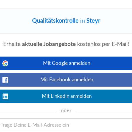
Jetzt ansehen
stellung eines professionellen Service
Qualitätskontrolle
in
Steyr
 und Produktion •
Qualitätskontrolle
der
Erhalte
aktuelle Jobangebote
kostenlos per E-Mail!
Mit Google anmelden
Jetzt ansehen
teyr • selbständiges Durchführen von
Bearbeitungen auf CNC-Maschinen
Mit Facebook anmelden
 Steuerung...
Mit Linkedin anmelden
oder
Jetzt ansehen
awer-Workshops und
Qualitätskontrollen