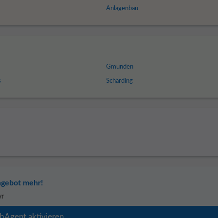
Anlagenbau
Gmunden
s
Schärding
ngebot mehr!
yr