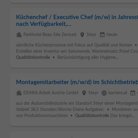
Küchenchef / Executive Chef (m/w) in Jahress
nach Verfügbarkeit,...
apartment
place
event_available
Parkhotel Beau Site Zermatt
Steyr
heute
sämtliche Küchenprozesse mit Fokus auf Qualität und Kosten •
Erstellen einer Inventur am Saisonende, Wareneinsatz (Food Cost
Qualitätskontrolle
• Berücksichtigung aller Hygiene...
Montagemitarbeiter (m/w/d) im Schichtbetrie
apartment
place
language
event_available
DEKRA Arbeit Austria GmbH
Steyr
karriere.at
aus der Automobilindustrie am Standort Steyr einen Montagemit
Vollzeit 38,5 Stunden/Woche Deine Aufgaben: • Montieren v
von Produktionsmaschinen •
Qualitätskontrolle
Das bringst...