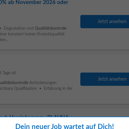
100% ab November 2026 oder
Jetzt ansehen
n • Degustation und
Qualitätskontrolle
ner konstant hohen Produktqualität
en...
4 Tage alt
Jetzt ansehen
ualitätskontrolle
Anforderungen:
ichbare Qualifikation • Erfahrung in der
ach Vereinbarung - PLAVNA
Dein neuer Job wartet auf Dich!