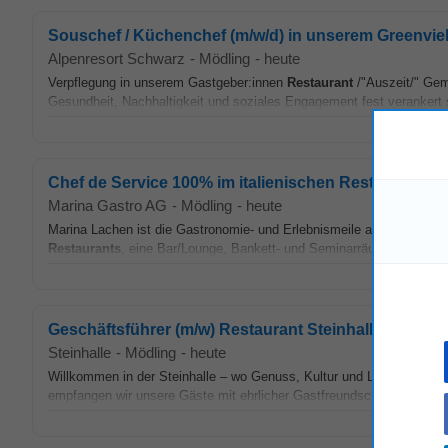
Souschef / Küchenchef (m/w/d) in unserem Greenvie
Alpenresort Schwarz
-
Mödling
-
heute
Verpflegung in unserem Gastgeber:innen
Restaurant
/"Auszeit/" Gem
Gesundheit, Nachhaltigkeit und soziales Engagement fest verankert si
Chef de Service 100% im italienischen Restaurant „
Marina Gastro AG
-
Mödling
-
heute
Marina Lachen ist die Gastronomie- und Erlebnismeile am südlichste
Restaurants
, eine Bar/Lounge, Bankett- und Seminarräumlichkeiten f
Geschäftsführer (m/w) Restaurant Steinhalle / Bern /
Steinhalle
-
Mödling
-
heute
Willkommen in der Steinhalle – wo Genuss, Kultur und Leidenschaft 
empfangen wir unsere Gäste mit ehrlicher Gastfreundschaft und einem