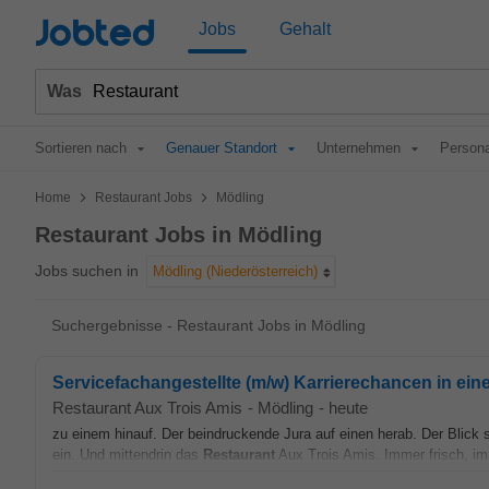
Jobted
Jobs
Gehalt
Was
Sortieren nach
Genauer Standort
Unternehmen
Persona
>
>
Home
Restaurant Jobs
Mödling
Restaurant Jobs in Mödling
Jobs suchen in
Mödling (Niederösterreich)
Suchergebnisse - Restaurant Jobs in Mödling
Servicefachangestellte (m/w) Karrierechancen in eine
Restaurant Aux Trois Amis
-
Mödling
-
heute
zu einem hinauf. Der beindruckende Jura auf einen herab. Der Blic
ein. Und mittendrin das
Restaurant
Aux Trois Amis. Immer frisch, imm