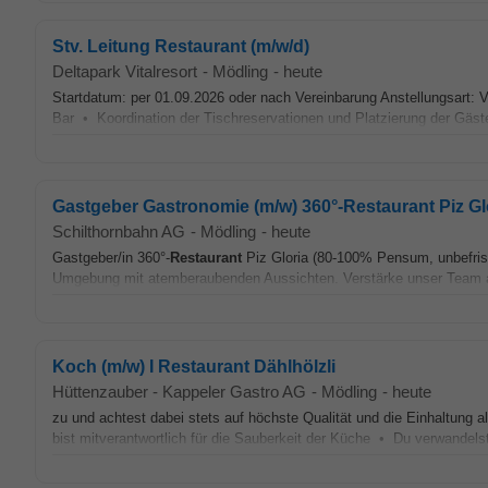
Stv. Leitung Restaurant (m/w/d)
Deltapark Vitalresort
-
Mödling
-
heute
Startdatum: per 01.09.2026 oder nach Vereinbarung Anstellungsart: V
Bar • Koordination der Tischreservationen und Platzierung der Gäst
Gastgeber Gastronomie (m/w) 360°-Restaurant Piz Gl
Schilthornbahn AG
-
Mödling
-
heute
Gastgeber/in 360°-
Restaurant
Piz Gloria (80-100% Pensum, unbefristet
Umgebung mit atemberaubenden Aussichten. Verstärke unser Team ab
Koch (m/w) I Restaurant Dählhölzli
Hüttenzauber - Kappeler Gastro AG
-
Mödling
-
heute
zu und achtest dabei stets auf höchste Qualität und die Einhaltun
bist mitverantwortlich für die Sauberkeit der Küche • Du verwandel