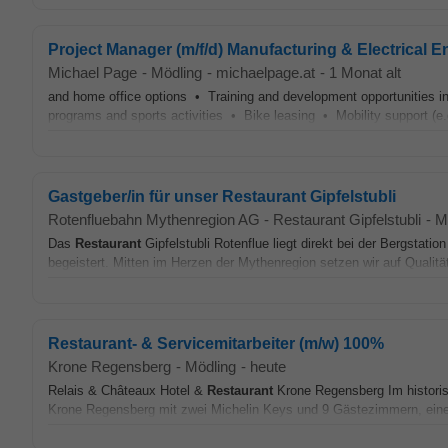
Project Manager (m/f/d) Manufacturing & Electrical E
Michael Page
-
Mödling
-
michaelpage.at
-
1 Monat alt
and home office options • Training and development opportunities 
programs and sports activities • Bike leasing • Mobility support (e.g
Gastgeber/in für unser Restaurant Gipfelstubli
Rotenfluebahn Mythenregion AG - Restaurant Gipfelstubli
-
M
Das
Restaurant
Gipfelstubli Rotenflue liegt direkt bei der Bergstat
begeistert. Mitten im Herzen der Mythenregion setzen wir auf Qualität
Restaurant- & Servicemitarbeiter (m/w) 100%
Krone Regensberg
-
Mödling
-
heute
Relais & Châteaux Hotel &
Restaurant
Krone Regensberg Im histori
Krone Regensberg mit zwei Michelin Keys und 9 Gästezimmern, ei