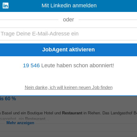
Mit Linkedin anmelden
oder
nisse, das verbindet die Betriebe der Kappeler Gastro AG unter der Marke Hü
en-Küche zum gastronomischen...
Mehr anzeigen
r nach Vereinbarung, Unterkünfte vorhanden
19 546
Leute haben schon abonniert!
von kalten und warmen Speisen • Verantwortlich für Mise en Place • Einhal
Arbeitsabläufe, Organisation sowie...
Mehr anzeigen
is 60 %
in Basel und ein Boutique Hotel und
Restaurant
in Riehen. Das Landgasthof Bo
ksangebot, ein
Restaurant
...
Mehr anzeigen