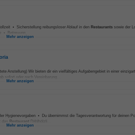
ollzeit • Sicherstellung reibungsloser Ablauf in den
Restaurants
sowie der L
e • Betreuung...
Mehr anzeigen
oria
e Anstellung) Wir bieten dir ein vielfältiges Aufgabengebiet in einer einzigar
 sofort oder nach Vereinbarung...
Mehr anzeigen
g aller Hygienevorgaben • Du übernimmst die Tagesverantwortung für deinen 
st das
Restaurant
Dählhölzli...
Mehr anzeigen