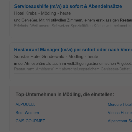
Serviceaushilfe (m/w) ab sofort & Abendeinsätze
Hotel Krebs
-
Mödling
-
heute
und Genießer. Mit 44 stilvollen Zimmern, einem erstklassigen
Restau
Erlebnis. Weil unsere Schweizer Spezialitäten-Küche weit bekannt is
Restaurant Manager (m/w) per sofort oder nach Vere
Sunstar Hotel Grindelwald
-
Mödling
-
heute
in der Atmosphäre als auch im vielfältigen gastronomischen Angebot:
Restaurant
„Ambiance“ mit abwechslungsreichem Geniesser-Buffet. F
Top-Unternehmen in Mödling, die einstellen:
ALPQUELL
Mercure Hotel
Best Western
Vienna House
GMS GOURMET
Alpenresort 