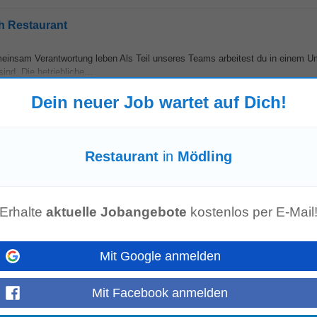
h Restaurant
einsam Verantwortung leben Als Teil unseres Teams arbeitest du in einem U
nd. Die betriebliche...
Mehr anzeigen
Dein neuer Job wartet auf Dich!
Osteria Vista” und der „Lago Lounge“
Restaurant
in
Mödling
n Punkt des Zürichsees. Mit zwischen 70 und 90 Mitarbeitenden betreiben wir
ür bis zu 120 Personen...
Mehr anzeigen
Erhalte
aktuelle Jobangebote
kostenlos per E-Mail
 100%
Mit Google anmelden
aufeinandertreffen. Als kulinarisches Herz des Bernischen Historischen Mus
 einzigartigen Ambiente. Mittags...
Mehr anzeigen
Mit Facebook anmelden