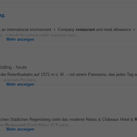
ng.
in an international environment • Company
restaurant
and meal allowance • 
., subsidy for annual public transport pass...
Mehr anzeigen
ödling
-
heute
ion der Rotenfluebahn auf 1'571 m ü. M. – mit einem Panorama, das jeden Tag 
, regionale Produkte...
Mehr anzeigen
schen Städtchen Regensberg steht das moderne Relais & Châteaux Hotel &
R
nem
Restaurant
(Gault Millau 15 Punkte...
Mehr anzeigen