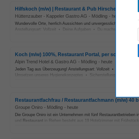
Hilfskoch (m/w) | Restaurant & Pub Hirschen Lenk
Hüttenzauber - Kappeler Gastro AG
-
Mödling
-
heute
Wundervolle Orte, herrlich Aussichten und unvergessliche Berg-Erleb
Anstellungsart: Vollzeit • Deine Aufgaben • Du machst die Hirsch
Koch (m/w) 100%, Restaurant Portal, per sofort ode
Alpin Trend Hotel & Gastro AG
-
Mödling
-
heute
Jeden Tag aus Überzeugung! Anstellungsart: Vollzeit • Produktion 
Umsetzen unseres Hygienekonzeptes • Sicherstellung reibungsloser 
Restaurantfachfrau / Restaurantfachmann (m/w) 40 b
Groupe Oniro
-
Mödling
-
heute
Die Groupe Oniro ist ein Unternehmen mit fünf Restaurantbetrieben 
und
Restaurant
in Riehen besteht aus 19 Hotelzimmer mit Frühstüc