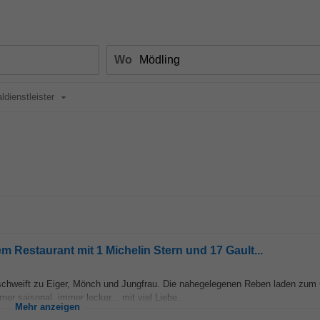
Wo
ldienstleister
m Restaurant mit 1 Michelin Stern und 17 Gault...
k schweift zu Eiger, Mönch und Jungfrau. Die nahegelegenen Reben laden zum
er saisonal, immer lecker... mit viel Liebe...
Mehr anzeigen