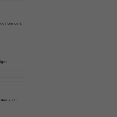
obby Lounge &
tigen
Posten • Du