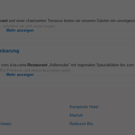
rant
und einer charmanten Terrasse bieten wir unseren Gästen ein unvergess
t, möchten wir und unser junges...
Mehr anzeigen
inbarung
 vom à-la-carte-
Restaurant
„Adlerstube“ mit regionalen Spezialitäten bis zum
ür Erholung und aktive Auszeiten steht...
Mehr anzeigen
Kempinski Hotel
Marriott
Schwarz
Radisson Blu