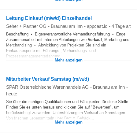
Leitung Einkauf (m/w/d) Einzelhandel
Seher + Partner OG
-
Braunau am Inn
-
appcast.io
-
4 Tage alt
Beschaffung • Eigenverantwortliche Verhandlungsführung • Enge
Zusammenarbeit mit internen Abteilungen wie
Verkauf
, Marketing und
Merchandising • Abwicklung von Projekten Sie sind ein
Einkaufsexperte mit Führungs-, Verhandlungs- und
Prozessmanagementerfahrung...
Mehr anzeigen
Mitarbeiter Verkauf Samstag (m/w/d)
SPAR Österreichische Warenhandels AG
-
Braunau am Inn
-
heute
Sie über die richtigen Qualifikationen und Fähigkeiten für diese Stelle
Finden Sie es unten heraus und klicken Sie auf "Bewerben", um
berücksichtigt zu werden. Unterstützung im
Verkauf
an Samstagen:
Von frischen Lebensmitteln über Brot & Gebäck...
Mehr anzeigen