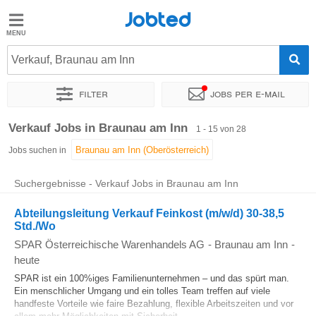
Jobted
Jobted
Jobs
Verkauf, Braunau am Inn
Filter
Jobs per e-mail
Gehalt
Sortieren nach
Genauer Standort
Unternehmen
Personald
Verkauf Jobs in Braunau am Inn
1 - 15 von 28
Jobs suchen in
Suchergebnisse - Verkauf Jobs in Braunau am Inn
Abteilungsleitung Verkauf Feinkost (m/w/d) 30-38,5
Std./Wo
SPAR Österreichische Warenhandels AG
-
Braunau am Inn
-
heute
SPAR ist ein 100%iges Familienunternehmen – und das spürt man.
Ein menschlicher Umgang und ein tolles Team treffen auf viele
handfeste Vorteile wie faire Bezahlung, flexible Arbeitszeiten und vor