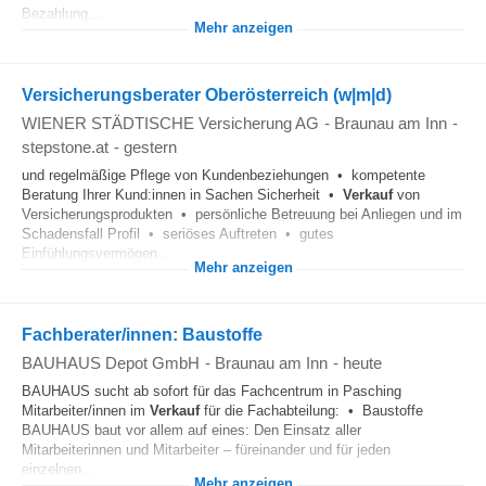
Bezahlung,...
Mehr anzeigen
Versicherungsberater Oberösterreich (w|m|d)
WIENER STÄDTISCHE Versicherung AG
-
Braunau am Inn
-
stepstone.at
-
gestern
und regelmäßige Pflege von Kundenbeziehungen • kompetente
Beratung Ihrer Kund:innen in Sachen Sicherheit •
Verkauf
von
Versicherungsprodukten • persönliche Betreuung bei Anliegen und im
Schadensfall Profil • seriöses Auftreten • gutes
Einfühlungsvermögen...
Mehr anzeigen
Fachberater/innen: Baustoffe
BAUHAUS Depot GmbH
-
Braunau am Inn
-
heute
BAUHAUS sucht ab sofort für das Fachcentrum in Pasching
Mitarbeiter/innen im
Verkauf
für die Fachabteilung: • Baustoffe
BAUHAUS baut vor allem auf eines: Den Einsatz aller
Mitarbeiterinnen und Mitarbeiter – füreinander und für jeden
einzelnen...
Mehr anzeigen