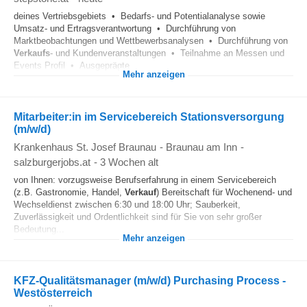
deines Vertriebsgebiets • Bedarfs- und Potentialanalyse sowie
Umsatz- und Ertragsverantwortung • Durchführung von
Marktbeobachtungen und Wettbewerbsanalysen • Durchführung von
Verkaufs
- und Kundenveranstaltungen • Teilnahme an Messen und
Events Profil • Ausgeprägte...
Mehr anzeigen
Mitarbeiter:in im Servicebereich Stationsversorgung
(m/w/d)
Krankenhaus St. Josef Braunau
-
Braunau am Inn
-
salzburgerjobs.at
-
3 Wochen alt
von Ihnen: vorzugsweise Berufserfahrung in einem Servicebereich
(z.B. Gastronomie, Handel,
Verkauf
) Bereitschaft für Wochenend- und
Wechseldienst zwischen 6:30 und 18:00 Uhr; Sauberkeit,
Zuverlässigkeit und Ordentlichkeit sind für Sie von sehr großer
Bedeutung...
Mehr anzeigen
KFZ-Qualitätsmanager (m/w/d) Purchasing Process -
Westösterreich