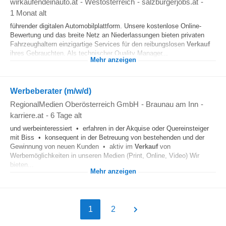
wirkaufendeinauto.at
-
Westösterreich
-
salzburgerjobs.at
-
1 Monat alt
führender digitalen Automobilplattform. Unsere kostenlose Online-
Bewertung und das breite Netz an Niederlassungen bieten privaten
Fahrzeughaltern einzigartige Services für den reibungslosen
Verkauf
ihres Gebrauchten. Als technischer Quality Manager...
Mehr anzeigen
Werbeberater (m/w/d)
RegionalMedien Oberösterreich GmbH
-
Braunau am Inn
-
karriere.at
-
6 Tage alt
und werbeinteressiert • erfahren in der Akquise oder Quereinsteiger
mit Biss • konsequent in der Betreuung von bestehenden und der
Gewinnung von neuen Kunden • aktiv im
Verkauf
von
Werbemöglichkeiten in unseren Medien (Print, Online, Video) Wir
bieten...
Mehr anzeigen
1
2