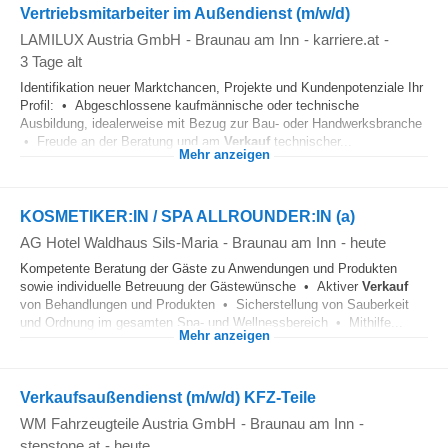
Vertriebsmitarbeiter im Außendienst (m/w/d)
LAMILUX Austria GmbH
-
Braunau am Inn
-
karriere.at
-
3 Tage alt
Identifikation neuer Marktchancen, Projekte und Kundenpotenziale Ihr
Profil: • Abgeschlossene kaufmännische oder technische
Ausbildung, idealerweise mit Bezug zur Bau- oder Handwerksbranche
• Freude an der Beratung und am
Verkauf
technischer...
Mehr anzeigen
KOSMETIKER:IN / SPA ALLROUNDER:IN (a)
AG Hotel Waldhaus Sils-Maria
-
Braunau am Inn
-
heute
Kompetente Beratung der Gäste zu Anwendungen und Produkten
sowie individuelle Betreuung der Gästewünsche • Aktiver
Verkauf
von Behandlungen und Produkten • Sicherstellung von Sauberkeit
und Ordnung im gesamten Spa- und Wellnessbereich • Mithilfe...
Mehr anzeigen
Verkaufsaußendienst (m/w/d) KFZ-Teile
WM Fahrzeugteile Austria GmbH
-
Braunau am Inn
-
stepstone.at
-
heute