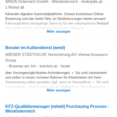
WKDA Österreich GmbH
-
Westösterreich
-
tirolerjobs.at
-
1 Monat alt
führender digitalen Automobilplattform. Unsere kostenlose Online-
Bewertung und das breite Netz an Niederlassungen bieten privaten
Fahrzeughaltern einzigartige Services für den reibungslosen
Verkauf
ihres Gebrauchten. Als technischer Quality Manager...
Mehr anzeigen
Berater im Außendienst (wmd)
WIENER STÄDTISCHE Versicherung AG Vienna Insurance
Group
-
Braunau am Inn
-
karriere.at
-
heute
über Vorsorgemöglichkeiten Anforderungen • Sie sind zielorientiert
und wollen in einem sicheren Rahmen Ihr Arbeitsleben mit freier
Zeiteinteilung selbst gestalten (ggf. auch im Homeoffice) • Sie sind
kommunikativ, überzeugend und der
Verkauf
von Dienstleistungen...
Mehr anzeigen
KFZ-Qualitätsmanager (m/w/d) Purchasing Process -
Westösterreich