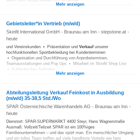
allem mehr Möglichkeiten mit Sicherheit.
Mehr anzeigen
Gebietsleiter*in Vertrieb (m/w/d)
Skinfit International GmbH
-
Braunau am Inn
-
stepstone.at
-
heute
und Vereinskunden • Präsentation und
Verkauf
unserer
hochfunktionellen Sportbekleidung bei Kundenterminen
• Organisation und Durchführung von Anprobeterminen,
Teamausstattungen und Pop Ups • Mitarbeit im Skinfit Shop Linz
• Authentisches Auftreten...
Mehr anzeigen
Abteilungsleitung Verkauf Feinkost in Ausbildung
(m/w/d) 35-38,5 Std./Wo
SPAR Österreichische Warenhandels AG
-
Braunau am Inn
-
heute
Dienstort: SPAR-SUPERMARKT 4400 Steyr, Hans Wagnerstraße
Ausmaß: Vollzeit/Teilzeit SPAR ist ein 100%iges
Familienunternehmen – und das spürt man. Ein menschlicher Umgang
und ein tolles Team treffen auf viele handfeste Vorteile wie faire