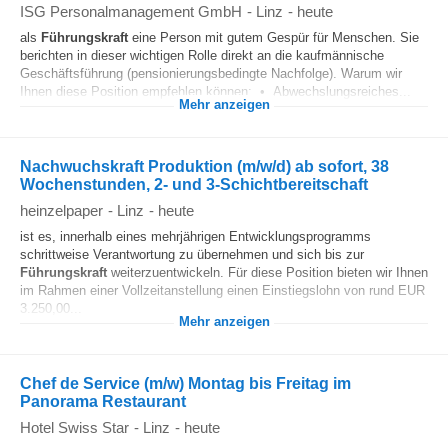
ISG Personalmanagement GmbH
-
Linz
-
heute
als
Führungskraft
eine Person mit gutem Gespür für Menschen. Sie
berichten in dieser wichtigen Rolle direkt an die kaufmännische
Geschäftsführung (pensionierungsbedingte Nachfolge). Warum wir
Ihnen diese Position empfehlen können: • Abwechslungsreiches...
Mehr anzeigen
Nachwuchskraft Produktion (m/w/d) ab sofort, 38
Wochenstunden, 2- und 3-Schichtbereitschaft
heinzelpaper
-
Linz
-
heute
ist es, innerhalb eines mehrjährigen Entwicklungsprogramms
schrittweise Verantwortung zu übernehmen und sich bis zur
Führungskraft
weiterzuentwickeln. Für diese Position bieten wir Ihnen
im Rahmen einer Vollzeitanstellung einen Einstiegslohn von rund EUR
3.250,00...
Mehr anzeigen
Chef de Service (m/w) Montag bis Freitag im
Panorama Restaurant
Hotel Swiss Star
-
Linz
-
heute