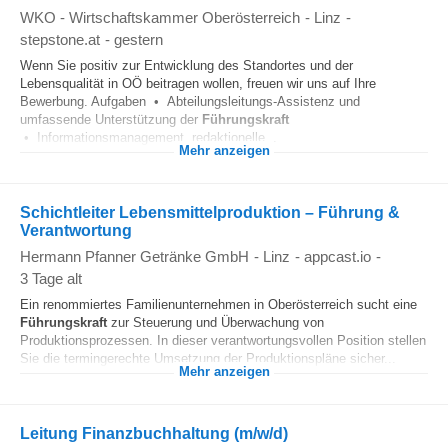
WKO - Wirtschaftskammer Oberösterreich
-
Linz
-
stepstone.at
-
gestern
Wenn Sie positiv zur Entwicklung des Standortes und der
Lebensqualität in OÖ beitragen wollen, freuen wir uns auf Ihre
Bewerbung. Aufgaben • Abteilungsleitungs-Assistenz und
umfassende Unterstützung der
Führungskraft
• Informationsmanagement, redaktionelle...
Mehr anzeigen
Schichtleiter Lebensmittelproduktion – Führung &
Verantwortung
Hermann Pfanner Getränke GmbH
-
Linz
-
appcast.io
-
3 Tage alt
Ein renommiertes Familienunternehmen in Oberösterreich sucht eine
Führungskraft
zur Steuerung und Überwachung von
Produktionsprozessen. In dieser verantwortungsvollen Position stellen
Sie die termingerechte Umsetzung der Produktionspläne sicher...
Mehr anzeigen
Leitung Finanzbuchhaltung (m/w/d)