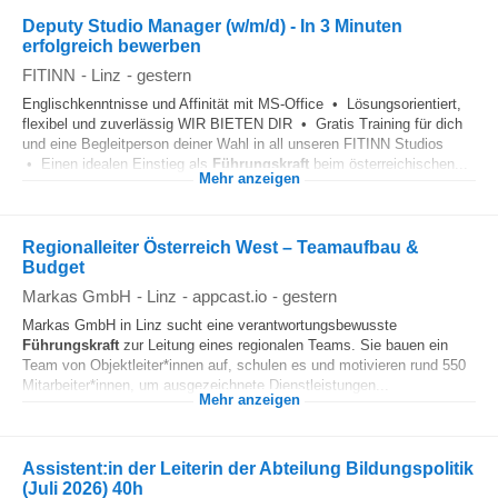
Deputy Studio Manager (w/m/d) - In 3 Minuten
erfolgreich bewerben
FITINN
-
Linz
-
gestern
Englischkenntnisse und Affinität mit MS-Office • Lösungsorientiert,
flexibel und zuverlässig WIR BIETEN DIR • Gratis Training für dich
und eine Begleitperson deiner Wahl in all unseren FITINN Studios
• Einen idealen Einstieg als
Führungskraft
beim österreichischen...
Mehr anzeigen
Regionalleiter Österreich West – Teamaufbau &
Budget
Markas GmbH
-
Linz
-
appcast.io
-
gestern
Markas GmbH in Linz sucht eine verantwortungsbewusste
Führungskraft
zur Leitung eines regionalen Teams. Sie bauen ein
Team von Objektleiter*innen auf, schulen es und motivieren rund 550
Mitarbeiter*innen, um ausgezeichnete Dienstleistungen...
Mehr anzeigen
Assistent:in der Leiterin der Abteilung Bildungspolitik
(Juli 2026) 40h