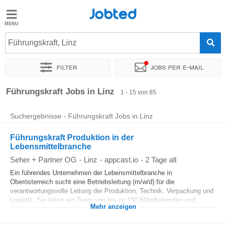
Jobted
Jobted
Jobs
Führungskraft, Linz
Filter
Jobs per e-mail
Gehalt
Sortieren nach
Genauer Standort
Unternehmen
Personald
Führungskraft Jobs in Linz
1 - 15 von 85
Suchergebnisse - Führungskraft Jobs in Linz
Führungskraft Produktion in der
Lebensmittelbranche
Seher + Partner OG
-
Linz
-
appcast.io
-
2 Tage alt
Ein führendes Unternehmen der Lebensmittelbranche in
Oberösterreich sucht eine Betriebsleitung (m/w/d) für die
verantwortungsvolle Leitung der Produktion, Technik, Verpackung und
Logistik. Sie leiten ein Team von bis zu 150 Mitarbeitenden und...
Mehr anzeigen