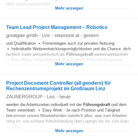
aktiv weiterzuentwickeln....
Mehr anzeigen
Team Lead Project Management – Robotics
greatgate gmbh
-
Linz
-
stepstone.at
-
gestern
und Qualifikation • Firmenwagen auch zur privaten Nutzung
• Individuelle Weiterentwicklungsmöglichkeiten und die Chance, dich
fachlich sowie perspektivisch als
Führungskraft
weiterzuentwickeln
• Eine offene Unternehmenskultur, schnelle Entscheidungswege...
Mehr anzeigen
Project Document Controller (all genders) für
Rechenzentrumsprojekt im Großraum Linz
ZAUNERGROUP
-
Linz
-
heute
werden die Arbeitszeiten individuell mit der
Führungskraft
und dem
Team vereinbart. • Easy Work - Je nach Position und Tätigkeit
bekommen unsere Mitarbeitenden natürlich alles, was zum Arbeiten
nötig ist: von sicherer Arbeitskleidung über Laptops bis hin zum Auto.
• Easy...
Mehr anzeigen