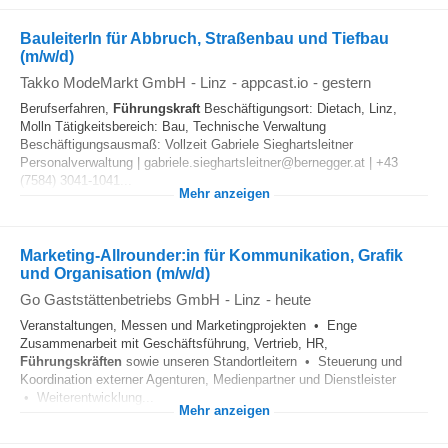
BauleiterIn für Abbruch, Straßenbau und Tiefbau
(m/w/d)
Takko ModeMarkt GmbH
-
Linz
-
appcast.io
-
gestern
Berufserfahren,
Führungskraft
Beschäftigungsort: Dietach, Linz,
Molln Tätigkeitsbereich: Bau, Technische Verwaltung
Beschäftigungsausmaß: Vollzeit Gabriele Sieghartsleitner
Personalverwaltung | gabriele.sieghartsleitner@bernegger.at | +43
(7584) 3041-1041...
Mehr anzeigen
Marketing-Allrounder:in für Kommunikation, Grafik
und Organisation (m/w/d)
Go Gaststättenbetriebs GmbH
-
Linz
-
heute
Veranstaltungen, Messen und Marketingprojekten • Enge
Zusammenarbeit mit Geschäftsführung, Vertrieb, HR,
Führungskräften
sowie unseren Standortleitern • Steuerung und
Koordination externer Agenturen, Medienpartner und Dienstleister
• Weiterentwicklung...
Mehr anzeigen