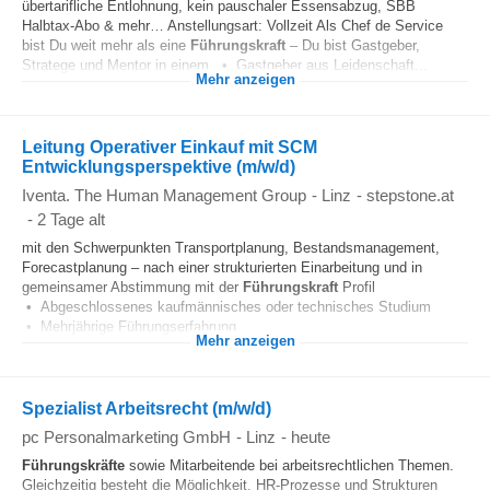
übertarifliche Entlohnung, kein pauschaler Essensabzug, SBB
Halbtax-Abo & mehr… Anstellungsart: Vollzeit Als Chef de Service
bist Du weit mehr als eine
Führungskraft
– Du bist Gastgeber,
Stratege und Mentor in einem. • Gastgeber aus Leidenschaft...
Mehr anzeigen
Leitung Operativer Einkauf mit SCM
Entwicklungsperspektive (m/w/d)
Iventa. The Human Management Group
-
Linz
-
stepstone.at
-
2 Tage alt
mit den Schwerpunkten Transportplanung, Bestandsmanagement,
Forecastplanung – nach einer strukturierten Einarbeitung und in
gemeinsamer Abstimmung mit der
Führungskraft
Profil
• Abgeschlossenes kaufmännisches oder technisches Studium
• Mehrjährige Führungserfahrung...
Mehr anzeigen
Spezialist Arbeitsrecht (m/w/d)
pc Personalmarketing GmbH
-
Linz
-
heute
Führungskräfte
sowie Mitarbeitende bei arbeitsrechtlichen Themen.
Gleichzeitig besteht die Möglichkeit, HR-Prozesse und Strukturen