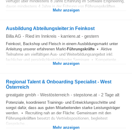
verfügst über mindestens 8 Jahre Erfahrung im Software Engineering,
davon mindestens 4 Jahre in der Führung von
Führungskräften
...
Mehr anzeigen
Ausbildung Abteilungsleiter:in Feinkost
Billa AG
-
Ried im Innkreis
-
karriere.at
-
gestern
Feinkost, Backshop und Fleisch in einem Ausbildungsmarkt unter
Anleitung unserer erfahrenen Markt-
Führungskräfte
• Aktive
Teilnahme am vielfältigen Aus- und Weiterbildungsangebot inkl.
fachlicher und persönlichkeitsbildender Seminare • Kompetente...
Mehr anzeigen
Regional Talent & Onboarding Specialist - West
Österreich
greatgate gmbh
-
Westösterreich
-
stepstone.at
-
2 Tage alt
Potenziale, koordinierst Trainings- und Entwicklungsschritte und
sorgst dafür, dass aus guten Mitarbeitenden starke Leistungsträger
werden. • Recruiting nah an der Fläche: Gemeinsam mit den
Führungskräften
besetzt du Vertriebspositionen, begleitest
Gespräche...
Mehr anzeigen