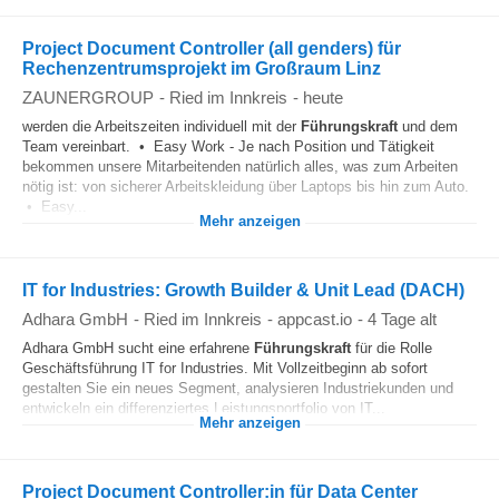
Project Document Controller (all genders) für
Rechenzentrumsprojekt im Großraum Linz
ZAUNERGROUP
-
Ried im Innkreis
-
heute
werden die Arbeitszeiten individuell mit der
Führungskraft
und dem
Team vereinbart. • Easy Work - Je nach Position und Tätigkeit
bekommen unsere Mitarbeitenden natürlich alles, was zum Arbeiten
nötig ist: von sicherer Arbeitskleidung über Laptops bis hin zum Auto.
• Easy...
Mehr anzeigen
IT for Industries: Growth Builder & Unit Lead (DACH)
Adhara GmbH
-
Ried im Innkreis
-
appcast.io
-
4 Tage alt
Adhara GmbH sucht eine erfahrene
Führungskraft
für die Rolle
Geschäftsführung IT for Industries. Mit Vollzeitbeginn ab sofort
gestalten Sie ein neues Segment, analysieren Industriekunden und
entwickeln ein differenziertes Leistungsportfolio von IT...
Mehr anzeigen
Project Document Controller:in für Data Center