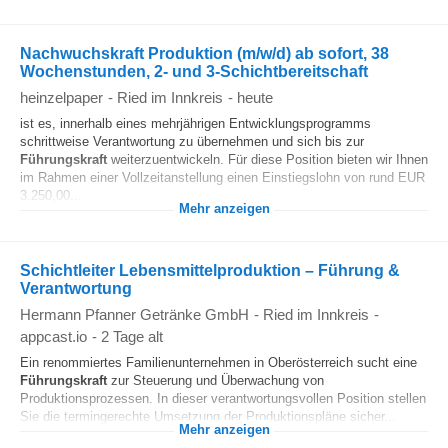
Nachwuchskraft Produktion (m/w/d) ab sofort, 38
Wochenstunden, 2- und 3-Schichtbereitschaft
heinzelpaper
-
Ried im Innkreis
-
heute
ist es, innerhalb eines mehrjährigen Entwicklungsprogramms
schrittweise Verantwortung zu übernehmen und sich bis zur
Führungskraft
weiterzuentwickeln. Für diese Position bieten wir Ihnen
im Rahmen einer Vollzeitanstellung einen Einstiegslohn von rund EUR
3.250,00...
Mehr anzeigen
Schichtleiter Lebensmittelproduktion – Führung &
Verantwortung
Hermann Pfanner Getränke GmbH
-
Ried im Innkreis
-
appcast.io
-
2 Tage alt
Ein renommiertes Familienunternehmen in Oberösterreich sucht eine
Führungskraft
zur Steuerung und Überwachung von
Produktionsprozessen. In dieser verantwortungsvollen Position stellen
Sie die termingerechte Umsetzung der Produktionspläne sicher...
Mehr anzeigen