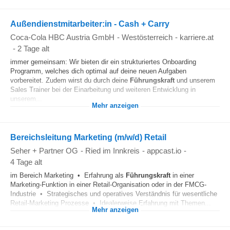
Außendienstmitarbeiter:in - Cash + Carry
Coca-Cola HBC Austria GmbH
-
Westösterreich
-
karriere.at
-
2 Tage alt
immer gemeinsam: Wir bieten dir ein strukturiertes Onboarding
Programm, welches dich optimal auf deine neuen Aufgaben
vorbereitet. Zudem wirst du durch deine
Führungskraft
und unserem
Sales Trainer bei der Einarbeitung und weiteren Entwicklung in
unserem...
Mehr anzeigen
Bereichsleitung Marketing (m/w/d) Retail
Seher + Partner OG
-
Ried im Innkreis
-
appcast.io
-
4 Tage alt
im Bereich Marketing • Erfahrung als
Führungskraft
in einer
Marketing-Funktion in einer Retail-Organisation oder in der FMCG-
Industrie • Strategisches und operatives Verständnis für wesentliche
Retail-Marketing Prozesse • Idealerweise Erfahrung mit Themen...
Mehr anzeigen