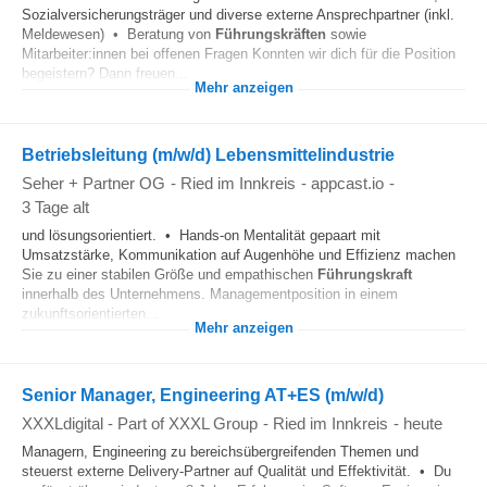
Sozialversicherungsträger und diverse externe Ansprechpartner (inkl.
Meldewesen) • Beratung von
Führungskräften
sowie
Mitarbeiter:innen bei offenen Fragen Konnten wir dich für die Position
begeistern? Dann freuen...
Mehr anzeigen
Betriebsleitung (m/w/d) Lebensmittelindustrie
Seher + Partner OG
-
Ried im Innkreis
-
appcast.io
-
3 Tage alt
und lösungsorientiert. • Hands-on Mentalität gepaart mit
Umsatzstärke, Kommunikation auf Augenhöhe und Effizienz machen
Sie zu einer stabilen Größe und empathischen
Führungskraft
innerhalb des Unternehmens. Managementposition in einem
zukunftsorientierten...
Mehr anzeigen
Senior Manager, Engineering AT+ES (m/w/d)
XXXLdigital - Part of XXXL Group
-
Ried im Innkreis
-
heute
Managern, Engineering zu bereichsübergreifenden Themen und
steuerst externe Delivery-Partner auf Qualität und Effektivität. • Du