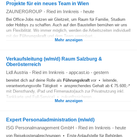
Projekte für ein neues Team in Wien
ZAUNERGROUP
-
Ried im Innkreis
-
heute
Bei Office-Jobs nutzen wir Gleitzeit, um Raum für Familie, Studium
oder Hobbys zu schaffen. Auch auf den Baustellen bemühen wir uns
um Flexibilität. Wo immer möglich, werden die Arbeitszeiten individuell
mit der
Führungskraft
und dem Team vereinbart...
Mehr anzeigen
Verkaufsleitung (w/m/d) Raum Salzburg &
Oberösterreich
Lidl Austria
-
Ried im Innkreis
-
appcast.io
-
gestern
bereitet dich auf deine Rolle als
Führungskraft
vor • leitende,
verantwortungsvolle Tätigkeit • ansprechendes Gehalt ab € 75.600,-*
mit Diensthandy, iPad und Firmenauto(auch zur Privatnutzung inkl.
Tankkarte und Full-Service) • zukunftssicheren...
Mehr anzeigen
Expert Personaladministration (m/w/d)
ISG Personalmanagement GmbH
-
Ried im Innkreis
-
heute
von Reisekostenabrechnungen • Erste Anlaufstelle für Behörden,