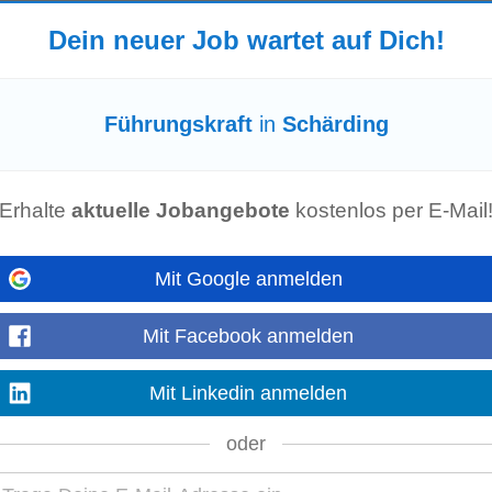
twortungsvolle Tätigkeit • ansprechendes Gehalt ab € 75.600,-* mit Diensth
Dein neuer Job wartet auf Dich!
 • zukunftssicheren...
Führungskraft
in
Schärding
ialversicherungsträger und diverse externe Ansprechpartner (inkl. Meldewes
n Fragen Konnten wir dich für die Position begeistern? Dann freuen...
Erhalte
aktuelle Jobangebote
kostenlos per E-Mail
Mit Google anmelden
ärke, Kommunikation auf Augenhöhe und Effizienz machen Sie zu einer stabil
Mit Facebook anmelden
tposition in einem zukunftsorientierten...
Mit Linkedin anmelden
oder
chten Fleck. Mehrjährige Führungserfahrung in der alpinen Hotellerie oder