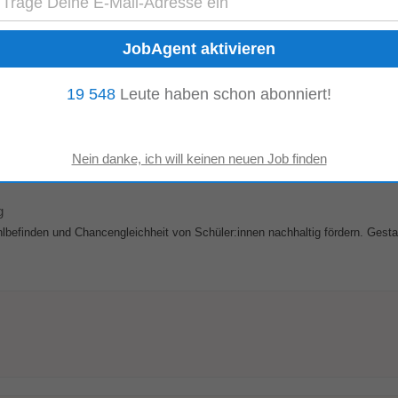
al Manager oder ambitionierte
Führungskraft
...
ma Restaurant
19 548
Leute haben schon abonniert!
-Abo & mehr… Anstellungsart: Vollzeit Als Chef de Service bist Du weit meh
• Gastgeber aus Leidenschaft...
g
befinden und Chancengleichheit von Schüler:innen nachhaltig fördern. Gesta