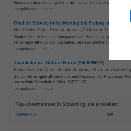
Ferienresortbranche bringen Sie mit – ob als Hoteldirektor/in, Gener
jobrapido.com
-
heute
Chef de Service (m/w) Montag bis Freitag im Panora
Hotel Swiss Star
-
Ried im Innkreis
, 28 km von Schärding
übertarifliche Entlohnung, kein pauschaler Essensabzug, SBB Halbtax
Führungskraft
– Du bist Gastgeber, Stratege und Mentor in einem. 
jobrapido.com
-
heute
Teamleiter:in - School Nurse (26/08/WPB)
Fonds Soziales Wien
-
Ried im Innkreis
, 28 km von Schärdin
Sie als
Führungskraft
Strukturen und Prozesse, die Prävention, Wohl
uns soziale Sicherheit in Wien. JBRP2_AT...
jobrapido.com
-
heute
Top-Unternehmen in Schärding, die einstellen:
Zaunergroup
Lidl