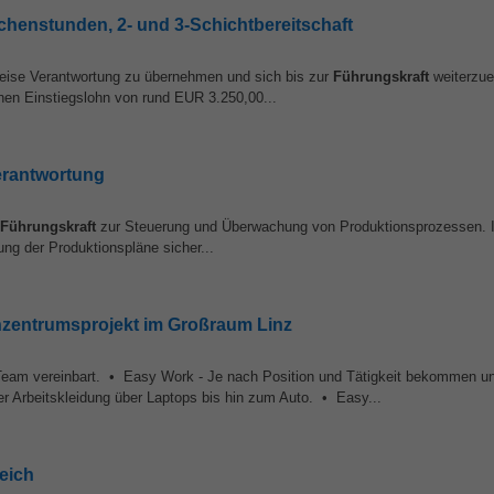
chenstunden, 2- und 3-Schichtbereitschaft
weise Verantwortung zu übernehmen und sich bis zur
Führungskraft
weiterzue
inen Einstiegslohn von rund EUR 3.250,00...
erantwortung
Führungskraft
zur Steuerung und Überwachung von Produktionsprozessen. I
ng der Produktionspläne sicher...
enzentrumsprojekt im Großraum Linz
am vereinbart. • Easy Work - Je nach Position und Tätigkeit bekommen u
rer Arbeitskleidung über Laptops bis hin zum Auto. • Easy...
eich