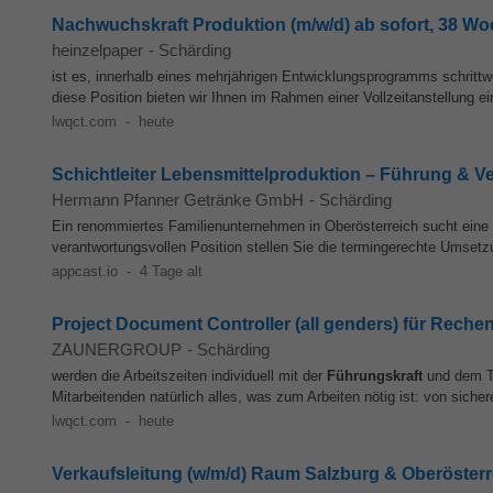
Nachwuchskraft Produktion (m/w/d) ab sofort, 38 Wo
heinzelpaper
-
Schärding
ist es, innerhalb eines mehrjährigen Entwicklungsprogramms schritt
diese Position bieten wir Ihnen im Rahmen einer Vollzeitanstellung e
lwqct.com
-
heute
Schichtleiter Lebensmittelproduktion – Führung & V
Hermann Pfanner Getränke GmbH
-
Schärding
Ein renommiertes Familienunternehmen in Oberösterreich sucht eine
verantwortungsvollen Position stellen Sie die termingerechte Umsetzu
appcast.io
-
4 Tage alt
Project Document Controller (all genders) für Rech
ZAUNERGROUP
-
Schärding
werden die Arbeitszeiten individuell mit der
Führungskraft
und dem Te
Mitarbeitenden natürlich alles, was zum Arbeiten nötig ist: von siche
lwqct.com
-
heute
Verkaufsleitung (w/m/d) Raum Salzburg & Oberösterr