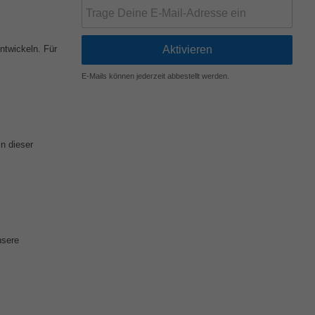
ntwickeln. Für
E-Mails können jederzeit abbestellt werden.
n dieser
nsere