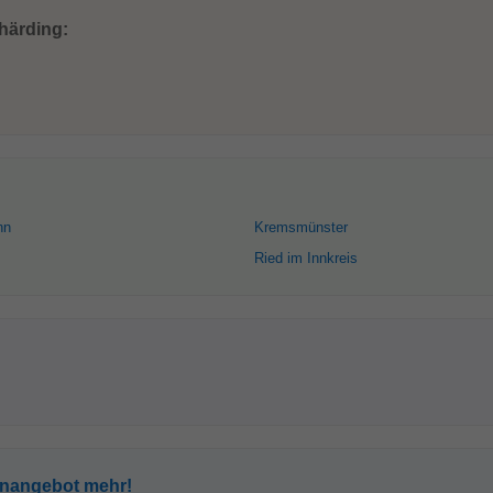
härding:
nn
Kremsmünster
Ried im Innkreis
enangebot mehr!