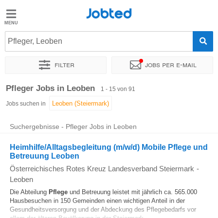
Jobted
Jobted
Jobs
Pfleger, Leoben
Filter
Jobs per e-mail
Gehalt
Sortieren nach
Genauer Standort
Unternehmen
Personald
Pfleger Jobs in Leoben
1 - 15 von 91
Jobs suchen in
Suchergebnisse - Pfleger Jobs in Leoben
Heimhilfe/Alltagsbegleitung (m/w/d) Mobile Pflege und
Betreuung Leoben
Österreichisches Rotes Kreuz Landesverband Steiermark
-
Leoben
Die Abteilung
Pflege
und Betreuung leistet mit jährlich ca. 565.000
Hausbesuchen in 150 Gemeinden einen wichtigen Anteil in der
Gesundheitsversorgung und der Abdeckung des Pflegebedarfs vor