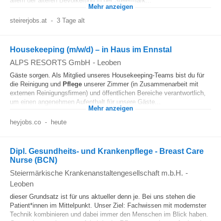
allem der älteren Bevölkerung in der Steiermark...
Mehr anzeigen
steirerjobs.at
-
3 Tage alt
Housekeeping (m/w/d) – in Haus im Ennstal
ALPS RESORTS GmbH
-
Leoben
Gäste sorgen. Als Mitglied unseres Housekeeping-Teams bist du für
die Reinigung und
Pflege
unserer Zimmer (in Zusammenarbeit mit
externen Reinigungsfirmen) und öffentlichen Bereiche verantwortlich,
um einen angenehmen Aufenthalt für unsere Gäste...
Mehr anzeigen
heyjobs.co
-
heute
Dipl. Gesundheits- und Krankenpflege - Breast Care
Nurse (BCN)
Steiermärkische Krankenanstaltengesellschaft m.b.H.
-
Leoben
dieser Grundsatz ist für uns aktueller denn je. Bei uns stehen die
Patient*innen im Mittelpunkt. Unser Ziel: Fachwissen mit modernster
Technik kombinieren und dabei immer den Menschen im Blick haben.