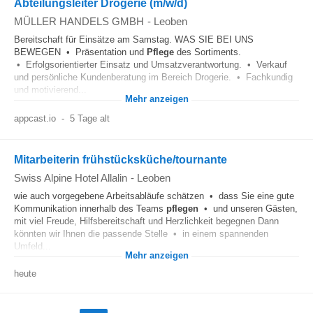
Abteilungsleiter Drogerie (m/w/d)
MÜLLER HANDELS GMBH
-
Leoben
Bereitschaft für Einsätze am Samstag. WAS SIE BEI UNS
BEWEGEN • Präsentation und
Pflege
des Sortiments.
• Erfolgsorientierter Einsatz und Umsatzverantwortung. • Verkauf
und persönliche Kundenberatung im Bereich Drogerie. • Fachkundig
und motivierend...
Mehr anzeigen
appcast.io
-
5 Tage alt
Mitarbeiterin frühstücksküche/tournante
Swiss Alpine Hotel Allalin
-
Leoben
wie auch vorgegebene Arbeitsabläufe schätzen • dass Sie eine gute
Kommunikation innerhalb des Teams
pflegen
• und unseren Gästen,
mit viel Freude, Hilfsbereitschaft und Herzlichkeit begegnen Dann
könnten wir Ihnen die passende Stelle • in einem spannenden
Umfeld...
Mehr anzeigen
heute