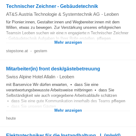
Technischer Zeichner - Gebäudetechnik
AT&S Austria Technologie & Systemtechnik AG
-
Leoben
für Pionier:innen, Gestalter:innen und Wegbereiter:innen mit dem
Willen, etwas zu bewegen. Zur Verstärkung unseres erfolgreichen
Teamsin Leoben suchen wir eine:n engagierte:n Technischer Zeichner
- Gebäudetechnik Aufgaben In Ihrer Rolle erstellen,
pflegen
...
Mehr anzeigen
stepstone.at
-
gestern
Mitarbeiter(in) front desk/gästebetreuung
Swiss Alpine Hotel Allalin
-
Leoben
mit Barservice Wir dürfen erwarten, • dass Sie eine
verantwortungsbewusste Arbeitsweise mitbringen • dass Sie
Selbständigkeit wie auch vorgegebene Arbeitsabläufe schätzen
• dass Sie eine gute Kommunikation innerhalb des Teams
pflegen
• dass Sie unseren Gästen...
Mehr anzeigen
heute
Elektrotechniker für die Instandhaltung _L (m/w/d)