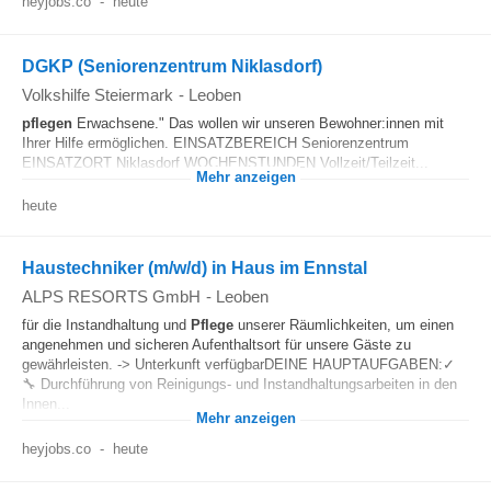
heyjobs.co
-
heute
DGKP (Seniorenzentrum Niklasdorf)
Volkshilfe Steiermark
-
Leoben
pflegen
Erwachsene." Das wollen wir unseren Bewohner:innen mit
Ihrer Hilfe ermöglichen. EINSATZBEREICH Seniorenzentrum
EINSATZORT Niklasdorf WOCHENSTUNDEN Vollzeit/Teilzeit...
Mehr anzeigen
heute
Haustechniker (m/w/d) in Haus im Ennstal
ALPS RESORTS GmbH
-
Leoben
für die Instandhaltung und
Pflege
unserer Räumlichkeiten, um einen
angenehmen und sicheren Aufenthaltsort für unsere Gäste zu
gewährleisten. -> Unterkunft verfügbarDEINE HAUPTAUFGABEN:✓
🔧 Durchführung von Reinigungs- und Instandhaltungsarbeiten in den
Innen...
Mehr anzeigen
heyjobs.co
-
heute