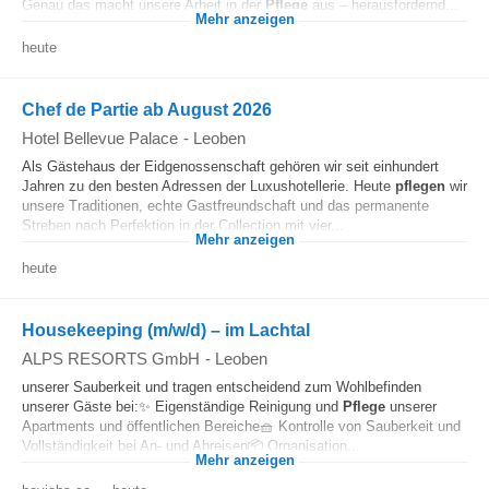
Genau das macht unsere Arbeit in der
Pflege
aus – herausfordernd...
Mehr anzeigen
heute
Chef de Partie ab August 2026
Hotel Bellevue Palace
-
Leoben
Als Gästehaus der Eidgenossenschaft gehören wir seit einhundert
Jahren zu den besten Adressen der Luxushotellerie. Heute
pflegen
wir
unsere Traditionen, echte Gastfreundschaft und das permanente
Streben nach Perfektion in der Collection mit vier...
Mehr anzeigen
heute
Housekeeping (m/w/d) – im Lachtal
ALPS RESORTS GmbH
-
Leoben
unserer Sauberkeit und tragen entscheidend zum Wohlbefinden
unserer Gäste bei:✨ Eigenständige Reinigung und
Pflege
unserer
Apartments und öffentlichen Bereiche🧺 Kontrolle von Sauberkeit und
Vollständigkeit bei An- und Abreisen📦 Organisation...
Mehr anzeigen